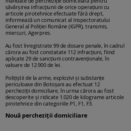
mandate de percheziţie domiciliară pentru
săvârşirea infracţiunii de orice operaţiuni cu
articole pirotehnice efectuate fără drept,
informează un comunicat al Inspectoratului
General al Poliţiei Române (IGPR), transmis,
miercuri, Agerpres.
Au fost înregistrate 99 de dosare penale, în cadrul
cărora au fost constatate 112 infracţiuni, fiind
aplicate 29 de sancţiuni contravenţionale, în
valoare de 12.900 de lei.
Poliţiştii de la arme, explozivi şi substanţe
periculoase din Botoşani au efectuat 12
percheziţii domiciliare, în urma cărora au fost
descoperite şi ridicate 1.020 de kilograme articole
pirotehnice din categoriile P1, F1, F3.
Nouă percheziţii domiciliare