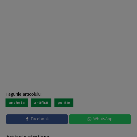
Tagurile articolului:
ancheta
artificii
politie
Facebook
WhatsApp
Articole similare