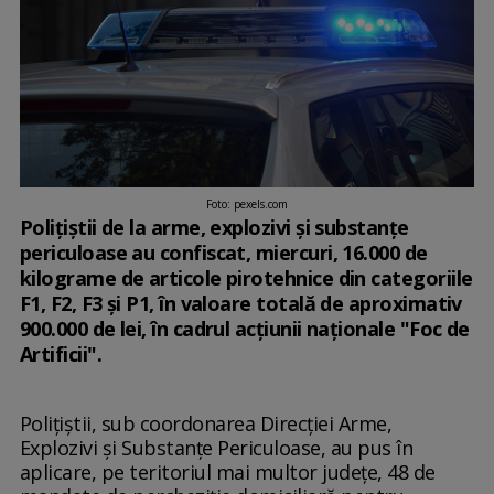
Foto: pexels.com
Poliţiştii de la arme, explozivi şi substanţe
periculoase au confiscat, miercuri, 16.000 de
kilograme de articole pirotehnice din categoriile
F1, F2, F3 şi P1, în valoare totală de aproximativ
900.000 de lei, în cadrul acţiunii naţionale "Foc de
Artificii".
Poliţiştii, sub coordonarea Direcţiei Arme,
Explozivi şi Substanţe Periculoase, au pus în
aplicare, pe teritoriul mai multor judeţe, 48 de