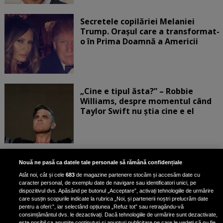
Secretele copilăriei Melaniei
Trump. Orașul care a transformat-
o în Prima Doamnă a Americii
„Cine e tipul ăsta?” – Robbie
Williams, despre momentul când
Taylor Swift nu știa cine e el
Bruce Dickinson, solistul trupei
Nouă ne pasă ca datele tale personale să rămână confidențiale
Iron Maiden, şi-a arătat talentul
Atât noi, cât și cele
683
de magazine partenere stocăm și accesăm date cu
de scrimer la un concurs în Franţa
caracter personal, de exemplu date de navigare sau identificatori unici, pe
dispozitivul dvs. Apăsând pe butonul „Acceptare”, activați tehnologiile de urmărire
care susțin scopurile indicate la rubrica „Noi, și partenerii noștri prelucrăm date
pentru a oferi:”, iar selectând opțiunea „Refuz tot” sau retragându-vă
consimțământul dvs. le dezactivați. Dacă tehnologiile de urmărire sunt dezactivate,
este posibil ca anumite conținuturi și anunțuri publicitare pe care le vedeți să nu fie