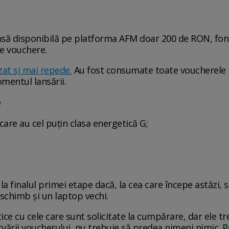
masă disponibilă pe platforma AFM doar 200 de RON, fon
re vouchere.
zat și mai repede.
Au fost consumate toate voucherele p
mentul lansării.
e
 care au cel puțin clasa energetică G;
la finalul primei etape dacă, la cea care începe astăzi,
schimb și un laptop vechi.
ice cu cele care sunt solicitate la cumpărare, dar ele 
vării voucherului, nu trebuie să predea nimeni nimic. 