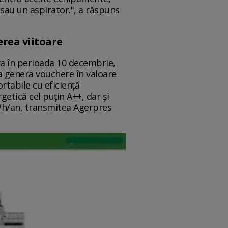
sau un aspirator.", a răspuns
erea viitoare
ra în perioada 10 decembrie,
ea genera vouchere în valoare
rtabile cu eficienţă
getică cel puţin A++, dar şi
Wh/an, transmitea Agerpres