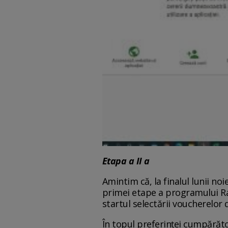
Etapa a II a
Amintim că, la finalul lunii n
primei etape a programului Rabl
startul selectării voucherelor 
În topul preferinţei cumpărător