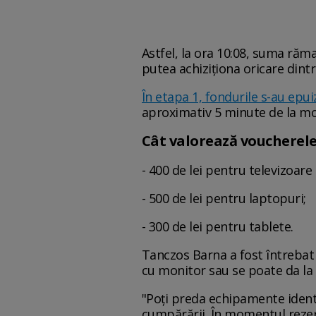
Astfel, la ora 10:08, suma ră
putea achiziționa oricare dint
În etapa 1, fondurile s-au epui
aproximativ 5 minute de la mo
Cât valorează voucherel
- 400 de lei pentru televizoare
- 500 de lei pentru laptopuri;
- 300 de lei pentru tablete.
Tanczos Barna a fost întrebat 
cu monitor sau se poate da la 
"Poți preda echipamente ident
cumpărării. În momentul rezer