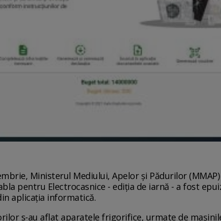
oiembrie, Ministerul Mediului, Apelor și Pădurilor (MMAP
a pentru Electrocasnice - ediţia de iarnă - a fost epuiz
din aplicaţia informatică.
ilor s-au aflat aparatele frigorifice, urmate de maşinil