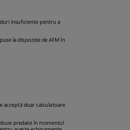
duri insuficiente pentru a
use la dispoziție de AFM în
 se acceptă doar calculatoare
trebuie predate în momentul
Pentru aceste echipamente,