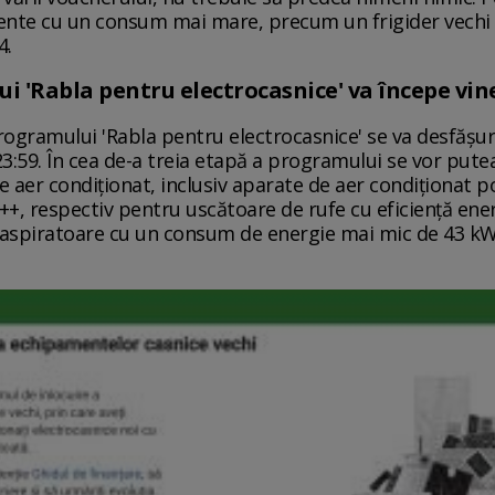
mente cu un consum mai mare, precum un frigider vechi 
4.
ui 'Rabla pentru electrocasnice' va începe vin
rogramului 'Rabla pentru electrocasnice' se va desfășu
23:59. În cea de-a treia etapă a programului se vor put
 aer condiţionat, inclusiv aparate de aer condiţionat po
A++, respectiv pentru uscătoare de rufe cu eficienţă ener
u aspiratoare cu un consum de energie mai mic de 43 k