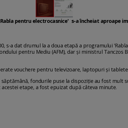
Rabla pentru electrocasnice' s-a încheiat aproape im
.00, s-a dat drumul la a doua etapă a programului 'Rabl
ndului pentru Mediu (AFM), dar și ministrul Tanczos Ba
erate vouchere pentru televizoare, laptopuri și tablete
săptămână, fondurile puse la dispoziție au fost mult sub
at acestei etape, a fost epuizat după câteva minute.