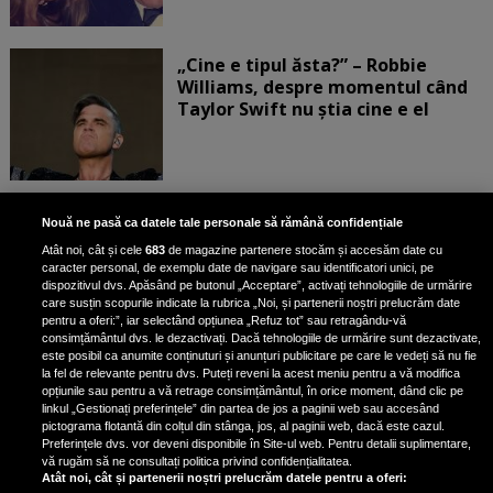
„Cine e tipul ăsta?” – Robbie
Williams, despre momentul când
Taylor Swift nu știa cine e el
Bruce Dickinson, solistul trupei
Nouă ne pasă ca datele tale personale să rămână confidențiale
Iron Maiden, şi-a arătat talentul
Atât noi, cât și cele
683
de magazine partenere stocăm și accesăm date cu
de scrimer la un concurs în Franţa
caracter personal, de exemplu date de navigare sau identificatori unici, pe
dispozitivul dvs. Apăsând pe butonul „Acceptare”, activați tehnologiile de urmărire
care susțin scopurile indicate la rubrica „Noi, și partenerii noștri prelucrăm date
pentru a oferi:”, iar selectând opțiunea „Refuz tot” sau retragându-vă
consimțământul dvs. le dezactivați. Dacă tehnologiile de urmărire sunt dezactivate,
este posibil ca anumite conținuturi și anunțuri publicitare pe care le vedeți să nu fie
Nicki Minaj, acuzată de agresiune
la fel de relevante pentru dvs. Puteți reveni la acest meniu pentru a vă modifica
de fostul manager: Detalii șocante
opțiunile sau pentru a vă retrage consimțământul, în orice moment, dând clic pe
linkul „Gestionați preferințele” din partea de jos a paginii web sau accesând
din proces
pictograma flotantă din colțul din stânga, jos, al paginii web, dacă este cazul.
Nicki Minaj le-a lăudat pe...
Preferințele dvs. vor deveni disponibile în Site-ul web. Pentru detalii suplimentare,
vă rugăm să ne consultați politica privind confidențialitatea.
Atât noi, cât și partenerii noștri prelucrăm datele pentru a oferi: