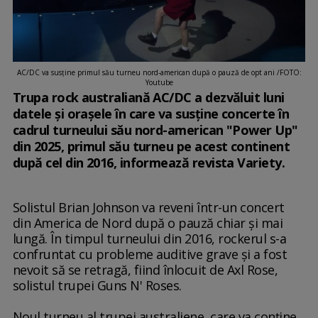
AC/DC va susţine primul său turneu nord-american după o pauză de opt ani /FOTO:
Youtube
Trupa rock australiană AC/DC a dezvăluit luni
datele şi oraşele în care va susţine concerte în
cadrul turneului său nord-american "Power Up"
din 2025, primul său turneu pe acest continent
după cel din 2016, informează revista Variety.
Solistul Brian Johnson va reveni într-un concert
din America de Nord după o pauză chiar şi mai
lungă. În timpul turneului din 2016, rockerul s-a
confruntat cu probleme auditive grave şi a fost
nevoit să se retragă, fiind înlocuit de Axl Rose,
solistul trupei Guns N' Roses.
Noul turneu al trupei australiene, care va conţine