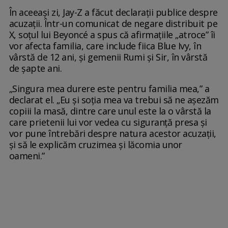
În aceeași zi, Jay-Z a făcut declarații publice despre
acuzații. Într-un comunicat de negare distribuit pe
X, soțul lui Beyoncé a spus că afirmațiile „atroce” îi
vor afecta familia, care include fiica Blue Ivy, în
vârstă de 12 ani, și gemenii Rumi și Sir, în vârstă
de șapte ani.
„Singura mea durere este pentru familia mea,” a
declarat el. „Eu și soția mea va trebui să ne așezăm
copiii la masă, dintre care unul este la o vârstă la
care prietenii lui vor vedea cu siguranță presa și
vor pune întrebări despre natura acestor acuzații,
și să le explicăm cruzimea și lăcomia unor
oameni.”