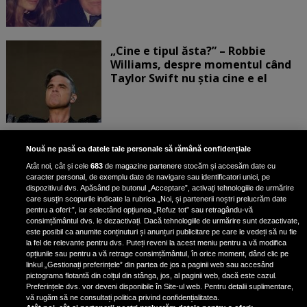
„Cine e tipul ăsta?” – Robbie
Williams, despre momentul când
Taylor Swift nu știa cine e el
Bruce Dickinson, solistul trupei
Nouă ne pasă ca datele tale personale să rămână confidențiale
Iron Maiden, şi-a arătat talentul
Atât noi, cât și cele
683
de magazine partenere stocăm și accesăm date cu
de scrimer la un concurs în Franţa
caracter personal, de exemplu date de navigare sau identificatori unici, pe
dispozitivul dvs. Apăsând pe butonul „Acceptare”, activați tehnologiile de urmărire
care susțin scopurile indicate la rubrica „Noi, și partenerii noștri prelucrăm date
pentru a oferi:”, iar selectând opțiunea „Refuz tot” sau retragându-vă
consimțământul dvs. le dezactivați. Dacă tehnologiile de urmărire sunt dezactivate,
este posibil ca anumite conținuturi și anunțuri publicitare pe care le vedeți să nu fie
Nicki Minaj, acuzată de agresiune
la fel de relevante pentru dvs. Puteți reveni la acest meniu pentru a vă modifica
de fostul manager: Detalii șocante
opțiunile sau pentru a vă retrage consimțământul, în orice moment, dând clic pe
linkul „Gestionați preferințele” din partea de jos a paginii web sau accesând
din proces
pictograma flotantă din colțul din stânga, jos, al paginii web, dacă este cazul.
Nicki Minaj le-a lăudat pe...
Preferințele dvs. vor deveni disponibile în Site-ul web. Pentru detalii suplimentare,
vă rugăm să ne consultați politica privind confidențialitatea.