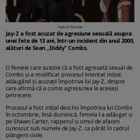
Captura Youtube
Jay-Z a fost acuzat de agresiune sexuală asupra
unei fete de 13 ani, într-un incident din anul 2000,
alături de Sean „Diddy” Combs.
O femeie care susține că a fost agresată sexual de
Combs și-a modificat procesul intentat inițial,
adăugând și acuzații împotriva lui Jay-Z, despre
care afirmă că a comis agresiunea la aceeași
petrecere.
Procesul a fost inițial deschis împotriva lui Combs
în octombrie, însă duminică, femeia l-a adăugat și
pe Shawn Carter, rapperul și omul de afaceri
cunoscut sub numele de Jay-Z, ca pârât în cadrul
plângerii civile.