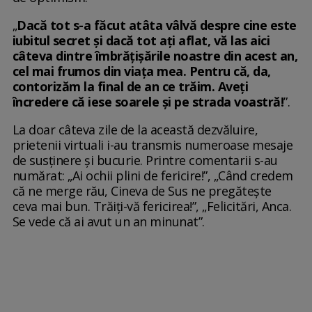
„
Dacă tot s-a făcut atâta vâlvă despre cine este
iubitul secret și dacă tot ați aflat, vă las aici
câteva dintre îmbrățișările noastre din acest an,
cel mai frumos din viața mea. Pentru că, da,
contorizăm la final de an ce trăim. Aveți
încredere că iese soarele și pe strada voastră!
”.
La doar câteva zile de la această dezvăluire,
prietenii virtuali i-au transmis numeroase mesaje
de susținere și bucurie. Printre comentarii s-au
numărat: „Ai ochii plini de fericire!”, „Când credem
că ne merge rău, Cineva de Sus ne pregătește
ceva mai bun. Trăiți-vă fericirea!”, „Felicitări, Anca.
Se vede că ai avut un an minunat”.