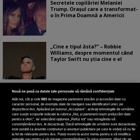
Secretele copilăriei Melaniei
Trump. Orașul care a transformat-
o în Prima Doamnă a Americii
„Cine e tipul ăsta?” – Robbie
Williams, despre momentul când
Taylor Swift nu știa cine e el
Bruce Dickinson, solistul trupei
Nouă ne pasă ca datele tale personale să rămână confidențiale
Iron Maiden, şi-a arătat talentul
Atât noi, cât și cele
683
de magazine partenere stocăm și accesăm date cu
de scrimer la un concurs în Franţa
caracter personal, de exemplu date de navigare sau identificatori unici, pe
dispozitivul dvs. Apăsând pe butonul „Acceptare”, activați tehnologiile de urmărire
care susțin scopurile indicate la rubrica „Noi, și partenerii noștri prelucrăm date
pentru a oferi:”, iar selectând opțiunea „Refuz tot” sau retragându-vă
consimțământul dvs. le dezactivați. Dacă tehnologiile de urmărire sunt dezactivate,
este posibil ca anumite conținuturi și anunțuri publicitare pe care le vedeți să nu fie
Nicki Minaj, acuzată de agresiune
la fel de relevante pentru dvs. Puteți reveni la acest meniu pentru a vă modifica
opțiunile sau pentru a vă retrage consimțământul, în orice moment, dând clic pe