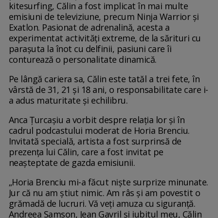
kitesurfing, Călin a fost implicat în mai multe
emisiuni de televiziune, precum Ninja Warrior și
Exatlon. Pasionat de adrenalină, acesta a
experimentat activități extreme, de la sărituri cu
parașuta la înot cu delfinii, pasiuni care îi
conturează o personalitate dinamică.
Pe lângă cariera sa, Călin este tatăl a trei fete, în
vârstă de 31, 21 și 18 ani, o responsabilitate care i-
a adus maturitate și echilibru.
Anca Țurcașiu a vorbit despre relația lor și în
cadrul podcastului moderat de Horia Brenciu.
Invitată specială, artista a fost surprinsă de
prezența lui Călin, care a fost invitat pe
neașteptate de gazda emisiunii.
„Horia Brenciu mi-a făcut niște surprize minunate.
Jur că nu am știut nimic. Am râs și am povestit o
grămadă de lucruri. Vă veți amuza cu siguranță.
Andreea Samson, Jean Gavril și iubitul meu, Călin