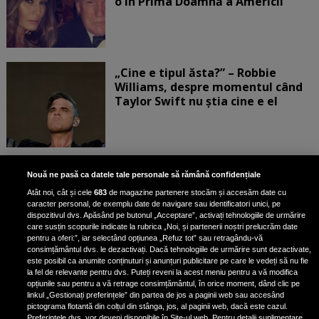
o în Prima Doamnă a Americii
„Cine e tipul ăsta?” – Robbie
Williams, despre momentul când
Taylor Swift nu știa cine e el
Bruce Dickinson, solistul trupei
Nouă ne pasă ca datele tale personale să rămână confidențiale
Iron Maiden, şi-a arătat talentul
Atât noi, cât și cele
683
de magazine partenere stocăm și accesăm date cu
de scrimer la un concurs în Franţa
caracter personal, de exemplu date de navigare sau identificatori unici, pe
dispozitivul dvs. Apăsând pe butonul „Acceptare”, activați tehnologiile de urmărire
care susțin scopurile indicate la rubrica „Noi, și partenerii noștri prelucrăm date
pentru a oferi:”, iar selectând opțiunea „Refuz tot” sau retragându-vă
consimțământul dvs. le dezactivați. Dacă tehnologiile de urmărire sunt dezactivate,
este posibil ca anumite conținuturi și anunțuri publicitare pe care le vedeți să nu fie
Nicki Minaj, acuzată de agresiune
la fel de relevante pentru dvs. Puteți reveni la acest meniu pentru a vă modifica
de fostul manager: Detalii șocante
opțiunile sau pentru a vă retrage consimțământul, în orice moment, dând clic pe
linkul „Gestionați preferințele” din partea de jos a paginii web sau accesând
din proces
pictograma flotantă din colțul din stânga, jos, al paginii web, dacă este cazul.
Nicki Minaj le-a lăudat pe...
Preferințele dvs. vor deveni disponibile în Site-ul web. Pentru detalii suplimentare,