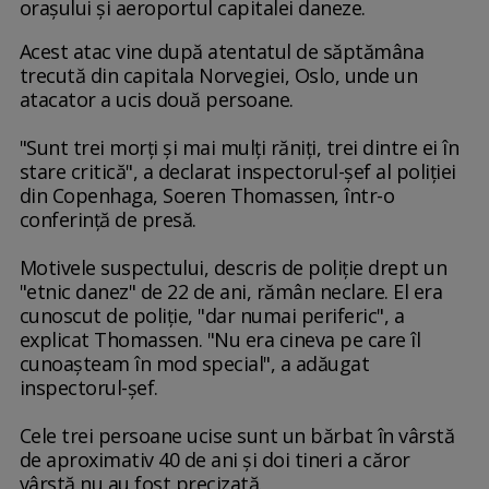
oraşului şi aeroportul capitalei daneze.
Acest atac vine după atentatul de săptămâna
trecută din capitala Norvegiei, Oslo, unde un
atacator a ucis două persoane.
"Sunt trei morţi şi mai mulţi răniţi, trei dintre ei în
stare critică", a declarat inspectorul-şef al poliţiei
din Copenhaga, Soeren Thomassen, într-o
conferinţă de presă.
Motivele suspectului, descris de poliţie drept un
"etnic danez" de 22 de ani, rămân neclare. El era
cunoscut de poliţie, "dar numai periferic", a
explicat Thomassen. "Nu era cineva pe care îl
cunoaşteam în mod special", a adăugat
inspectorul-şef.
Cele trei persoane ucise sunt un bărbat în vârstă
de aproximativ 40 de ani şi doi tineri a căror
vârstă nu au fost precizată.