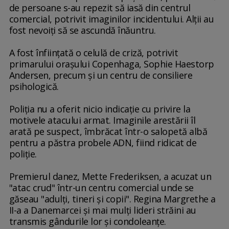
de persoane s-au repezit să iasă din centrul
comercial, potrivit imaginilor incidentului. Alţii au
fost nevoiţi să se ascundă înăuntru.
A fost înfiinţată o celulă de criză, potrivit
primarului oraşului Copenhaga, Sophie Haestorp
Andersen, precum şi un centru de consiliere
psihologică.
Poliţia nu a oferit nicio indicaţie cu privire la
motivele atacului armat. Imaginile arestării îl
arată pe suspect, îmbrăcat într-o salopetă albă
pentru a păstra probele ADN, fiind ridicat de
poliţie.
Premierul danez, Mette Frederiksen, a acuzat un
"atac crud" într-un centru comercial unde se
găseau "adulţi, tineri şi copii". Regina Margrethe a
II-a a Danemarcei şi mai mulţi lideri străini au
transmis gândurile lor şi condoleanţe.