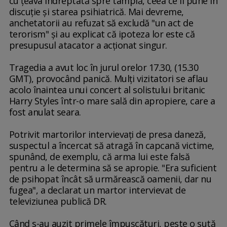
cu ţeava îndreptată spre tâmplă, ceea ce îi pune în
discuţie şi starea psihiatrică. Mai devreme,
anchetatorii au refuzat să excludă "un act de
terorism" şi au explicat că ipoteza lor este că
presupusul atacator a acţionat singur.
Tragedia a avut loc în jurul orelor 17.30, (15.30
GMT), provocând panică. Mulţi vizitatori se aflau
acolo înaintea unui concert al solistului britanic
Harry Styles într-o mare sală din apropiere, care a
fost anulat seara.
Potrivit martorilor intervievaţi de presa daneză,
suspectul a încercat să atragă în capcană victime,
spunând, de exemplu, că arma lui este falsă
pentru a le determina să se apropie. "Era suficient
de psihopat încât să urmărească oamenii, dar nu
fugea", a declarat un martor intervievat de
televiziunea publică DR.
Când s-au auzit primele împuşcături, peste o sută