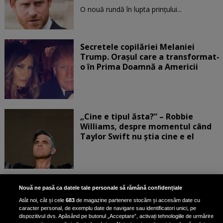
O nouă rundă în lupta prinţului...
Secretele copilăriei Melaniei
Trump. Orașul care a transformat-
o în Prima Doamnă a Americii
„Cine e tipul ăsta?” – Robbie
Williams, despre momentul când
Taylor Swift nu știa cine e el
Bruce Dickinson, solistul trupei
Nouă ne pasă ca datele tale personale să rămână confidențiale
Iron Maiden, şi-a arătat talentul
Atât noi, cât și cele
683
de magazine partenere stocăm și accesăm date cu
de scrimer la un concurs în Franţa
caracter personal, de exemplu date de navigare sau identificatori unici, pe
dispozitivul dvs. Apăsând pe butonul „Acceptare”, activați tehnologiile de urmărire