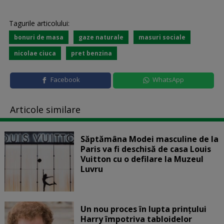
Tagurile articolului:
bonuri de masa
gaze naturale
masuri sociale
nicolae ciuca
pret benzina
Facebook
WhatsApp
Articole similare
Săptămâna Modei masculine de la
Paris va fi deschisă de casa Louis
Vuitton cu o defilare la Muzeul
Luvru
Un nou proces în lupta prinţului
Harry împotriva tabloidelor