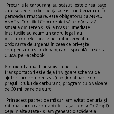
"Preţurile la carburanţi au scăzut, este o realitate
care se vede în dimineaţa aceasta în benzinării. În
perioada următoare, este obligatoriu ca ANPC,
ANAF şi Consiliul Concurenţei să urmărească
situaţia din teren şi să ia măsuri imediate.
Instituţiile au acum un cadru legal, au
instrumentele care le permit intervenţia:
ordonanţa de urgenţă în ceea ce priveşte
compensarea şi ordonanţa anti-speculă", a scris
Ciucă, pe Facebook.
Premierul a mai transmis că pentru
transportatori este deja în vigoare schema de
ajutor care compensează adiţional parte din
preţul litrului de carburant, program cu o valoare
de 60 milioane de euro.
"Prin acest pachet de măsuri am evitat penuria şi
raţionalizarea carburantului - aşa cum se întâmplă
deja în alte state - şi am generat o scădere a