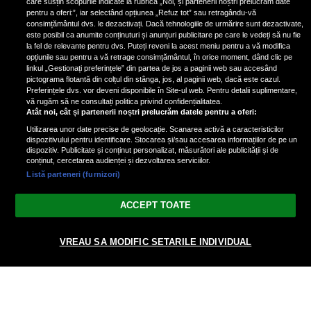
care susțin scopurile indicate la rubrica „Noi, și partenerii noștri prelucrăm date
pentru a oferi:”, iar selectând opțiunea „Refuz tot” sau retragându-vă
consimțământul dvs. le dezactivați. Dacă tehnologiile de urmărire sunt dezactivate,
este posibil ca anumite conținuturi și anunțuri publicitare pe care le vedeți să nu fie
Nicki Minaj, acuzată de agresiune
la fel de relevante pentru dvs. Puteți reveni la acest meniu pentru a vă modifica
de fostul manager: Detalii șocante
opțiunile sau pentru a vă retrage consimțământul, în orice moment, dând clic pe
linkul „Gestionați preferințele” din partea de jos a paginii web sau accesând
din proces
pictograma flotantă din colțul din stânga, jos, al paginii web, dacă este cazul.
Nicki Minaj le-a lăudat pe...
Preferințele dvs. vor deveni disponibile în Site-ul web. Pentru detalii suplimentare,
vă rugăm să ne consultați politica privind confidențialitatea.
Atât noi, cât și partenerii noștri prelucrăm datele pentru a oferi:
Utilizarea unor date precise de geolocație. Scanarea activă a caracteristicilor
dispozitivului pentru identificare. Stocarea și/sau accesarea informațiilor de pe un
dispozitiv. Publicitate și conținut personalizat, măsurători ale publicității și de
conținut, cercetarea audienței și dezvoltarea serviciilor.
Listă parteneri (furnizori)
Vezi varianta Desktop
ACCEPT TOATE
Politica de confidențialitate
Politica cookies
Gestionați preferințele
|
|
VREAU SA MODIFIC SETARILE INDIVIDUAL
© 2026 radiodcnews.ro | Toate drepturile rezervate.
nxt.196