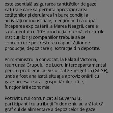
este esenţială asigurarea cantităţilor de gaze
naturale care să permită aprovizionarea
cetăţenilor şi derularea în bune condiţii a
activităţilor industriale, menţionând că după
începerea exploatării la Marea Neagră, care a
suplimentat cu 10% producţia internă, eforturile
instituţiilor şi companiilor trebuie să se
concentreze pe creşterea capacităţilor de
producţie, depozitare şi extracţie din depozite.
Prim-ministrul a convocat, la Palatul Victoria,
reuniunea Grupului de Lucru Interdepartamental
pentru probleme de Securitate Energetică (GLISE),
unde a fost analizată situaţia aprovizionării cu
gaze necesare atât gospodăriilor, cât şi
funcţionării economiei.
Potrivit unui comunicat al Guvernului,
participanţii cu atribuţii în domeniu au arătat că
graficul de alimentare a depozitelor de gaze