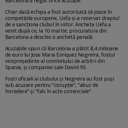
Barcelona a negat orice acuzație.
Chiar dacă echipa a fost autorizată să joace în
competițiile europene, Uefa și-a rezervat dreptul
de a sancționa clubul în viitor. Ancheta Uefa a
venit după ce, la 10 martie, procuratura din
Barcelona a deschis o anchetă penală.
Acuzațiile spun că Barcelona a plătit 8,4 milioane
de euro lui Jose Maria Enriquez Negreira, fostul
vicepreședinte al comitetului de arbitri din
Spania, și companiei sale Dasnil 95.
Foști oficiali ai clubului și Negreira au fost puși
sub acuzare pentru "corupție", "abuz de
încredere" și "fals în acte comerciale".