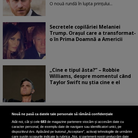
O nouă rundă în lupta prinţului...
Secretele copilăriei Melaniei
Trump. Orașul care a transformat-
o în Prima Doamnă a Americii
„Cine e tipul ăsta?” – Robbie
Williams, despre momentul când
Taylor Swift nu știa cine e el
Bruce Dickinson, solistul trupei
Nouă ne pasă ca datele tale personale să rămână confidențiale
Iron Maiden, şi-a arătat talentul
Atât noi, cât și cele
683
de magazine partenere stocăm și accesăm date cu
de scrimer la un concurs în Franţa
caracter personal, de exemplu date de navigare sau identificatori unici, pe
dispozitivul dvs. Apăsând pe butonul „Acceptare”, activați tehnologiile de urmărire
care susțin scopurile indicate la rubrica „Noi, și partenerii noștri prelucrăm date