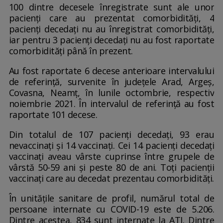
100 dintre decesele înregistrate sunt ale unor
pacienți care au prezentat comorbidități, 4
pacienți decedați nu au înregistrat comorbidități,
iar pentru 3 pacienți decedați nu au fost raportate
comorbidități până în prezent.
Au fost raportate 6 decese anterioare intervalului
de referință, survenite în județele Arad, Argeș,
Covasna, Neamț, în lunile octombrie, respectiv
noiembrie 2021. În intervalul de referință au fost
raportate 101 decese.
Din totalul de 107 pacienți decedați, 93 erau
nevaccinați și 14 vaccinați. Cei 14 pacienți decedați
vaccinați aveau vârste cuprinse între grupele de
vârstă 50-59 ani și peste 80 de ani. Toți pacienții
vaccinați care au decedat prezentau comorbidități.
În unitățile sanitare de profil, numărul total de
persoane internate cu COVID-19 este de 5.206.
Dintre acestea, 834 sunt internate la ATI. Dintre