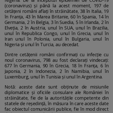
Nigeria. De la începutul epidemiei de COVID-19
(coronavirus) și până la acest moment, 197 de
cetățeni români aflați în străinătate, 38 în Italia, 19
în Franța, 43 în Marea Britanie, 60 în Spania, 14 în
Germania, 2 în Belgia, 3 în Suedia, 5 în Irlanda, 2 în
Elveția, 2 în Austria, unul în SUA, unul în Brazilia,
unul în Republica Congo, unul în Grecia, unul în
Iran unul în Polonia, unul în Bulgaria, unul în
Nigeria și unul în Turcia, au decedat.
Dintre cetățenii români confirmați cu infecție cu
noul coronavirus, 798 au fost declarați vindecați:
677 în Germania, 90 în Grecia, 18 în Franța, 6 în
Japonia, 2 în Indonezia, 2 în Namibia, unul în
Luxemburg, unul în Tunisia și unul în Argentina.
Notă: aceste date sunt obținute de misiunile
diplomatice și oficiile consulare ale României în
străinătate, fie de la autoritățile competente din
statele de reședință, în măsura în care aceste date
fac obiectul comunicării publice, fie în mod direct