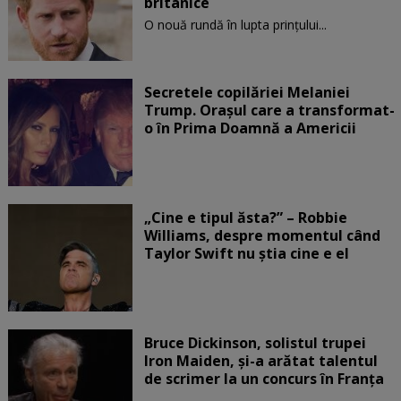
britanice
O nouă rundă în lupta prinţului...
Secretele copilăriei Melaniei
Trump. Orașul care a transformat-
o în Prima Doamnă a Americii
„Cine e tipul ăsta?” – Robbie
Williams, despre momentul când
Taylor Swift nu știa cine e el
Bruce Dickinson, solistul trupei
Iron Maiden, şi-a arătat talentul
de scrimer la un concurs în Franţa