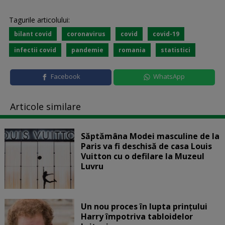
Tagurile articolului:
bilant covid
coronavirus
covid
covid-19
infectii covid
pandemie
romania
statistici
Facebook
WhatsApp
Articole similare
Săptămâna Modei masculine de la
Paris va fi deschisă de casa Louis
Vuitton cu o defilare la Muzeul
Luvru
Un nou proces în lupta prinţului
Harry împotriva tabloidelor