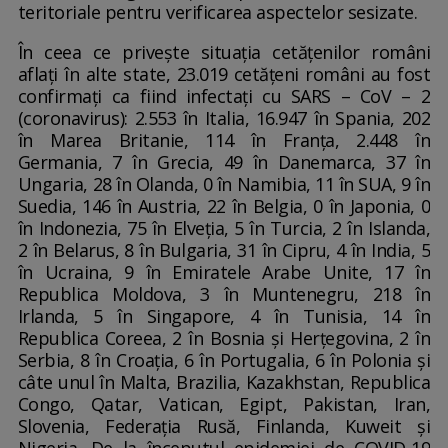
teritoriale pentru verificarea aspectelor sesizate.
În ceea ce privește situația cetățenilor români
aflați în alte state, 23.019 cetățeni români au fost
confirmați ca fiind infectați cu SARS – CoV – 2
(coronavirus): 2.553 în Italia, 16.947 în Spania, 202
în Marea Britanie, 114 în Franța, 2.448 în
Germania, 7 în Grecia, 49 în Danemarca, 37 în
Ungaria, 28 în Olanda, 0 în Namibia, 11 în SUA, 9 în
Suedia, 146 în Austria, 22 în Belgia, 0 în Japonia, 0
în Indonezia, 75 în Elveția, 5 în Turcia, 2 în Islanda,
2 în Belarus, 8 în Bulgaria, 31 în Cipru, 4 în India, 5
în Ucraina, 9 în Emiratele Arabe Unite, 17 în
Republica Moldova, 3 în Muntenegru, 218 în
Irlanda, 5 în Singapore, 4 în Tunisia, 14 în
Republica Coreea, 2 în Bosnia și Herțegovina, 2 în
Serbia, 8 în Croația, 6 în Portugalia, 6 în Polonia și
câte unul în Malta, Brazilia, Kazakhstan, Republica
Congo, Qatar, Vatican, Egipt, Pakistan, Iran,
Slovenia, Federația Rusă, Finlanda, Kuweit și