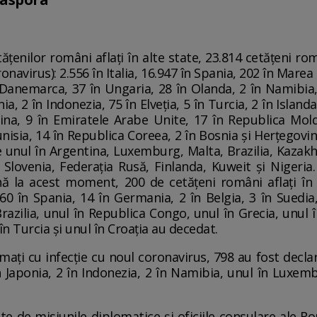
tățenilor români aflați în alte state, 23.814 cetățeni ro
onavirus): 2.556 în Italia, 16.947 în Spania, 202 în Marea 
 Danemarca, 37 în Ungaria, 28 în Olanda, 2 în Namibia, 
ia, 2 în Indonezia, 75 în Elveția, 5 în Turcia, 2 în Island
raina, 9 în Emiratele Arabe Unite, 17 în Republica Mo
unisia, 14 în Republica Coreea, 2 în Bosnia și Herțegovina,
te unul în Argentina, Luxemburg, Malta, Brazilia, Kaza
, Slovenia, Federația Rusă, Finlanda, Kuweit și Nigeri
ă la acest moment, 200 de cetățeni români aflați în st
60 în Spania, 14 în Germania, 2 în Belgia, 3 în Suedia, 5
razilia, unul în Republica Congo, unul în Grecia, unul î
în Turcia și unul în Croația au decedat.
mați cu infecție cu noul coronavirus, 798 au fost declar
în Japonia, 2 în Indonezia, 2 în Namibia, unul în Luxemb
e de misiunile diplomatice și oficiile consulare ale Rom