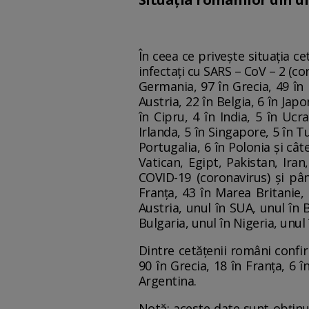
În ceea ce privește situația ce
infectați cu SARS – CoV – 2 (cor
Germania, 97 în Grecia, 49 în
Austria, 22 în Belgia, 6 în Japon
în Cipru, 4 în India, 5 în Uc
Irlanda, 5 în Singapore, 5 în T
Portugalia, 6 în Polonia și câ
Vatican, Egipt, Pakistan, Iran
COVID-19 (coronavirus) și pân
Franța, 43 în Marea Britanie, 
Austria, unul în SUA, unul în B
Bulgaria, unul în Nigeria, unul 
Dintre cetățenii români confir
90 în Grecia, 18 în Franța, 6 
Argentina.
Notă: aceste date sunt obținut