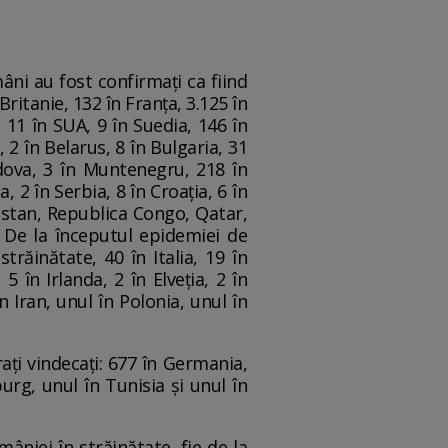
mâni au fost confirmați ca fiind
Britanie, 132 în Franța, 3.125 în
11 în SUA, 9 în Suedia, 146 în
a, 2 în Belarus, 8 în Bulgaria, 31
ldova, 3 în Muntenegru, 218 în
 2 în Serbia, 8 în Croația, 6 în
khstan, Republica Congo, Qatar,
a. De la începutul epidemiei de
răinătate, 40 în Italia, 19 în
 în Irlanda, 2 în Elveția, 2 în
n Iran, unul în Polonia, unul în
ați vindecați: 677 în Germania,
urg, unul în Tunisia și unul în
âniei în străinătate, fie de la