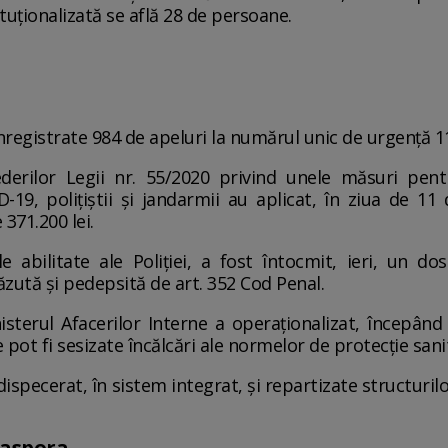
ituționalizată se află 28 de persoane.
înregistrate 984 de apeluri la numărul unic de urgență 1
ederilor Legii nr. 55/2020 privind unele măsuri pen
19, polițiștii și jandarmii au aplicat, în ziua de 11
 371.200 lei.
 abilitate ale Poliției, a fost întocmit, ieri, un d
ăzută și pedepsită de art. 352 Cod Penal.
sterul Afacerilor Interne a operaționalizat, începând 
pot fi sesizate încălcări ale normelor de protecție sani
ispecerat, în sistem integrat, și repartizate structurilo
iaspora