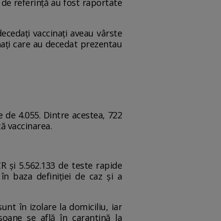
 de referință au fost raportate
 decedați vaccinați aveau vârste
inați care au decedat prezentau
e de 4.055. Dintre acestea, 722
tă vaccinarea.
CR și 5.562.133 de teste rapide
în baza definiției de caz și a
nt în izolare la domiciliu, iar
soane se află în carantină la