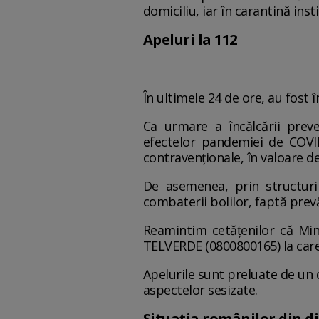
domiciliu, iar în carantină inst
Apeluri la 112
În ultimele 24 de ore, au fost 
Ca urmare a încălcării prev
efectelor pandemiei de COVID-
contravenționale, în valoare de
De asemenea, prin structurile
combaterii bolilor, faptă prev
Reamintim cetățenilor că Mini
TELVERDE (0800800165) la care 
Apelurile sunt preluate de un d
aspectelor sesizate.
Situația românilor din d