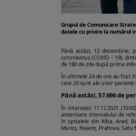
Grupul de Comunicare Strategic
datele cu privire la numărul i
Până astăzi, 12 decembrie, pe
coronavirus (COVID – 19), dintr
de 180 de zile după prima infec
În ultimele 24 de ore au fost 
care 20 sunt ale unor pacienți 
Până astăzi, 57.696 de pe
În intervalul 11.12.2021 (10:
anterioare intervalului de refe
în spitalele din Alba, Arad, B
Mureș, Neamț, Prahova, Satu Ma