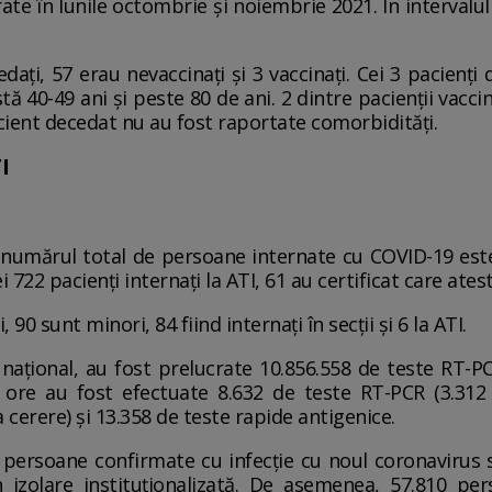
rate în lunile octombrie și noiembrie 2021. În intervalul
dați, 57 erau nevaccinați și 3 vaccinați. Cei 3 pacienți
tă 40-49 ani și peste 80 de ani. 2 dintre pacienții vacc
cient decedat nu au fost raportate comorbidități.
I
l, numărul total de persoane internate cu COVID-19 est
i 722 pacienți internați la ATI, 61 au certificat care ates
, 90 sunt minori, 84 fiind internați în secții și 6 la ATI.
 național, au fost prelucrate 10.856.558 de teste RT-P
 ore au fost efectuate 8.632 de teste RT-PCR (3.312 
a cerere) și 13.358 de teste rapide antigenice.
 persoane confirmate cu infecție cu noul coronavirus su
 izolare instituționalizată. De asemenea, 57.810 per