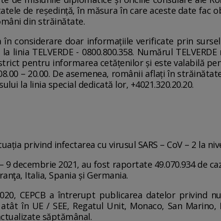
atele de reședință, în măsura în care aceste date fac ob
omâni din străinătate.
 în considerare doar informațiile verificate prin sursel
ii la linia TELVERDE - 0800.800.358. Numărul TELVERDE
 strict pentru informarea cetățenilor și este valabilă pen
 08.00 – 20.00. De asemenea, românii aflați în străinătat
lui la linia special dedicată lor, +4021.320.20.20.
ația privind infectarea cu virusul SARS – CoV – 2 la niv
– 9 decembrie 2021, au fost raportate 49.070.934 de caz
ranţa, Italia, Spania și Germania.
20, CEPCB a întrerupt publicarea datelor privind nu
atât în UE / SEE, Regatul Unit, Monaco, San Marino, El
actualizate săptămânal.