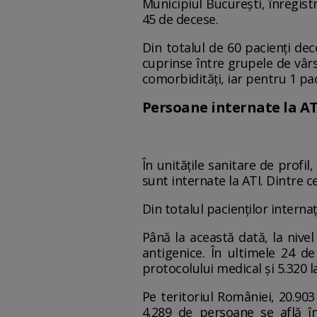
Municipiul București, înregist
45 de decese.
Din totalul de 60 pacienți dece
cuprinse între grupele de vârs
comorbidități, iar pentru 1 pa
Persoane internate la AT
În unitățile sanitare de profi
sunt internate la ATI. Dintre ce
Din totalul pacienților internați
Până la această dată, la nivel
antigenice. În ultimele 24 de
protocolului medical și 5.320 l
Pe teritoriul României, 20.903
4.289 de persoane se află în