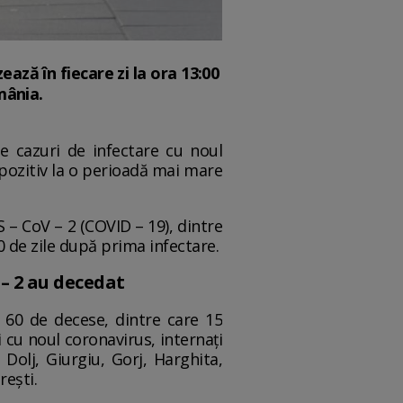
ază în fiecare zi la ora 13:00
mânia.
de cazuri de infectare cu noul
i pozitiv la o perioadă mai mare
 – CoV – 2 (COVID – 19), dintre
0 de zile după prima infectare.
 – 2 au decedat
P 60 de decese, dintre care 15
i cu noul coronavirus, internați
 Dolj, Giurgiu, Gorj, Harghita,
rești.