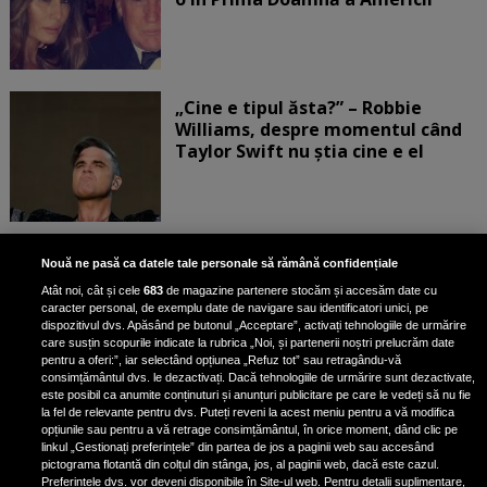
„Cine e tipul ăsta?” – Robbie
Williams, despre momentul când
Taylor Swift nu știa cine e el
Bruce Dickinson, solistul trupei
Nouă ne pasă ca datele tale personale să rămână confidențiale
Iron Maiden, şi-a arătat talentul
Atât noi, cât și cele
683
de magazine partenere stocăm și accesăm date cu
de scrimer la un concurs în Franţa
caracter personal, de exemplu date de navigare sau identificatori unici, pe
dispozitivul dvs. Apăsând pe butonul „Acceptare”, activați tehnologiile de urmărire
care susțin scopurile indicate la rubrica „Noi, și partenerii noștri prelucrăm date
pentru a oferi:”, iar selectând opțiunea „Refuz tot” sau retragându-vă
consimțământul dvs. le dezactivați. Dacă tehnologiile de urmărire sunt dezactivate,
este posibil ca anumite conținuturi și anunțuri publicitare pe care le vedeți să nu fie
Nicki Minaj, acuzată de agresiune
la fel de relevante pentru dvs. Puteți reveni la acest meniu pentru a vă modifica
de fostul manager: Detalii șocante
opțiunile sau pentru a vă retrage consimțământul, în orice moment, dând clic pe
linkul „Gestionați preferințele” din partea de jos a paginii web sau accesând
din proces
pictograma flotantă din colțul din stânga, jos, al paginii web, dacă este cazul.
Nicki Minaj le-a lăudat pe...
Preferințele dvs. vor deveni disponibile în Site-ul web. Pentru detalii suplimentare,