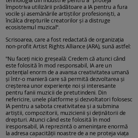
tehnologia din industrie pentru a "proteja
împotriva utilizării prădătoare a IA pentru a fura
vocile și asemănările artiștilor profesioniști, a
încălca drepturile creatorilor și a distruge
ecosistemul muzical".
Scrisoarea, care a fost redactată de organizația
non-profit Artist Rights Alliance (ARA), sună astfel:
"Nu faceți nicio greșeală: Credem că atunci când
este folosită în mod responsabil, IA are un
potențial enorm de a avansa creativitatea umană
și într-o manieră care să permită dezvoltarea și
creșterea unor experiențe noi și interesante
pentru fanii muzicii de pretutindeni. Din
nefericire, unele platforme și dezvoltatori folosesc
IA pentru a sabota creativitatea și a submina
artiștii, compozitorii, muzicienii și deținătorii de
drepturi. Atunci când este folosită în mod
iresponsabil, IA reprezintă o amenințare enormă
la adresa capacității noastre de a ne proteja viața