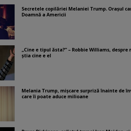
Secretele copilăriei Melaniei Trump. Orașul c
Doamnă a Americii
„Cine e tipul ăsta?” – Robbie Williams, despr
știa cine e el
Melania Trump, mișcare surpriză înainte de înv
care îi poate aduce milioane