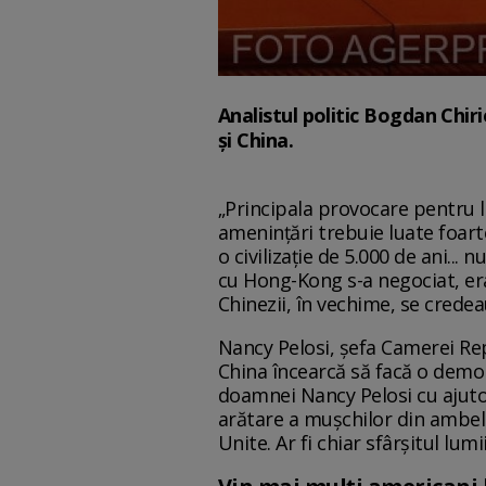
Analistul politic Bogdan Chir
și China.
„Principala provocare pentru lu
amenințări trebuie luate foart
o civilizație de 5.000 de ani...
cu Hong-Kong s-a negociat, era 
Chinezii, în vechime, se credea
Nancy Pelosi, șefa Camerei Repr
China încearcă să facă o demon
doamnei Nancy Pelosi cu ajuto
arătare a mușchilor din ambele
Unite. Ar fi chiar sfârșitul lum