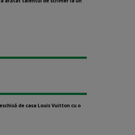
-a arătat talentul de scrimer la un
eschisă de casa Louis Vuitton cu o