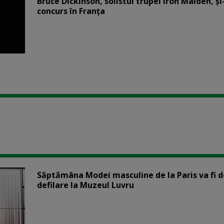
Bruce Dickinson, solistul trupei Iron Maiden, şi
concurs în Franţa
Săptămâna Modei masculine de la Paris va fi d
defilare la Muzeul Luvru