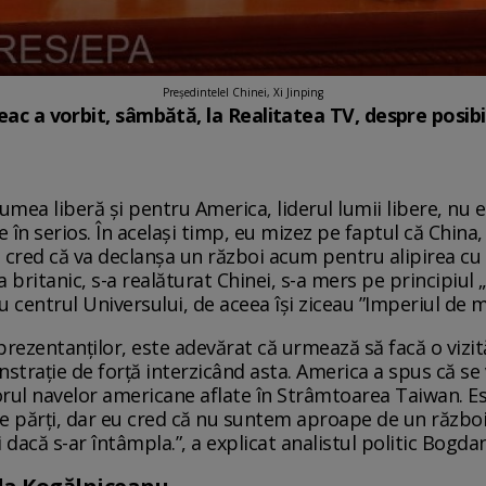
Președintelel Chinei, Xi Jinping
ieac a vorbit, sâmbătă, la Realitatea TV, despre posibi
mea liberă și pentru America, liderul lumii libere, nu e
e în serios. În același timp, eu mizez pe faptul că Chin
 nu cred că va declanșa un război acum pentru alipirea cu 
britanic, s-a realăturat Chinei, s-a mers pe principiul „
u centrul Universului, de aceea își ziceau ”Imperiul de mi
ezentanților, este adevărat că urmează să facă o vizită 
strație de forță interzicând asta. America a spus că se
rul navelor americane aflate în Strâmtoarea Taiwan. Es
 părți, dar eu cred că nu suntem aproape de un război d
ii dacă s-ar întâmpla.”, a explicat analistul politic Bogda