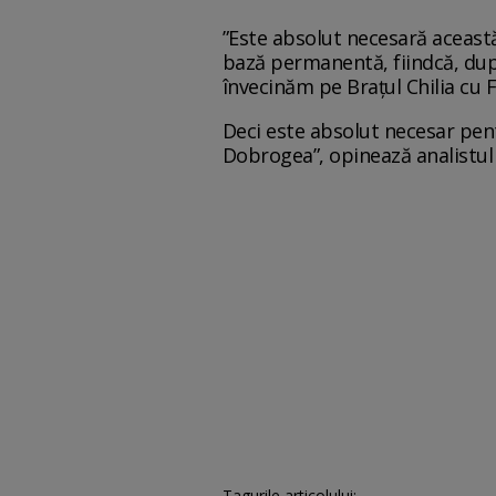
”Este absolut necesară această
bază permanentă, fiindcă, dup
învecinăm pe Brațul Chilia cu 
Deci este absolut necesar pent
Dobrogea”, opinează analistul 
Tagurile articolului: