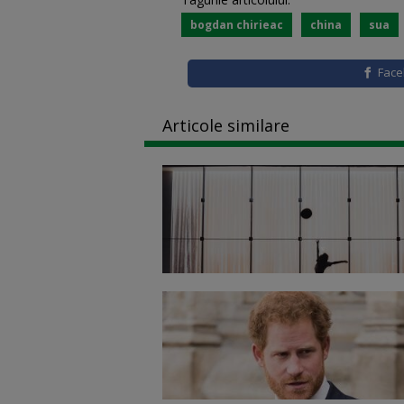
bogdan chirieac
china
sua
Fac
Articole similare