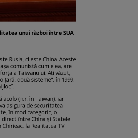
litatea unui război între SUA
ste Rusia, ci este China. Aceste
a, așa comunistă cum e ea, are
forța a Taiwanului. Ați văzut,
o țară, două sisteme”, în 1999.
jloc”.
acolo (n.r. în Taiwan), iar
 va asigura de securitatea
te, în mod categoric, o
irect între China și Statele
n Chirieac, la Realitatea TV.