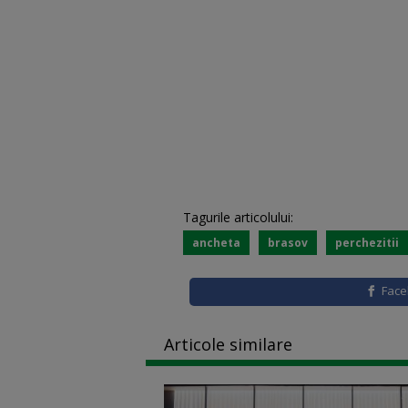
Tagurile articolului:
ancheta
brasov
perchezitii
Fac
Articole similare