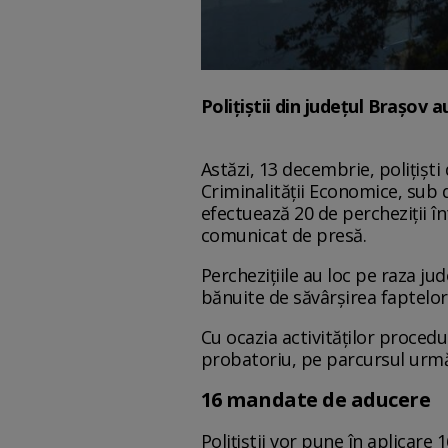
Polițiștii din județul Brașov 
Astăzi, 13 decembrie, polițiști
Criminalității Economice, sub 
efectuează 20 de percheziții în
comunicat de presă.
Perchezițiile au loc pe raza jud
bănuite de săvârșirea faptelor
Cu ocazia activităților proced
probatoriu, pe parcursul urmă
16 mandate de aducere
Polițiștii vor pune în aplicar