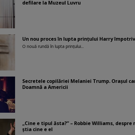
defilare la Muzeul Luvru
Un nou proces în lupta prinţului Harry împotriv
O nouă rundă în lupta prinţului...
Secretele copilăriei Melaniei Trump. Orașul c
Doamnă a Americii
„Cine e tipul ăsta?” – Robbie Williams, despr
știa cine e el