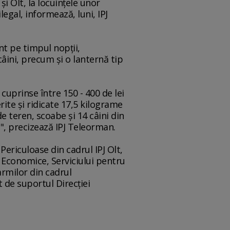
i Olt, la locuinţele unor
gal, informează, luni, IPJ
ent pe timpul nopţii,
âini, precum şi o lanternă tip
cuprinse între 150 - 400 de lei
rite şi ridicate 17,5 kilograme
e teren, scoabe şi 14 câini din
e", precizează IPJ Teleorman.
 Periculoase din cadrul IPJ Olt,
ţii Economice, Serviciului pentru
armilor din cadrul
 de suportul Direcţiei