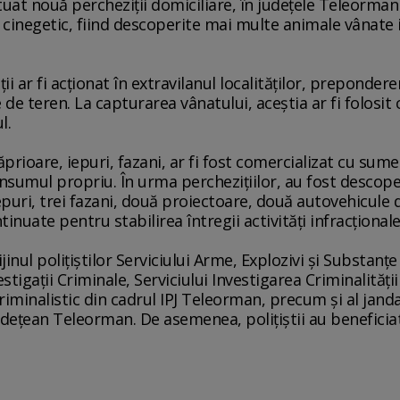
tuat nouă percheziţii domiciliare, în judeţele Teleorman ş
inegetic, fiind descoperite mai multe animale vânate ile
ţii ar fi acţionat în extravilanul localităţilor, preponder
e teren. La capturarea vânatului, aceştia ar fi folosit c
l.
prioare, iepuri, fazani, ar fi fost comercializat cu sume 
onsumul propriu. În urma percheziţiilor, au fost descope
puri, trei fazani, două proiectoare, două autovehicule d
tinuate pentru stabilirea întregii activităţi infracţional
inul poliţiştilor Serviciului Arme, Explozivi şi Substanţe
nvestigaţii Criminale, Serviciului Investigarea Criminalită
 Criminalistic din cadrul IPJ Teleorman, precum şi al jand
deţean Teleorman. De asemenea, poliţiştii au beneficiat