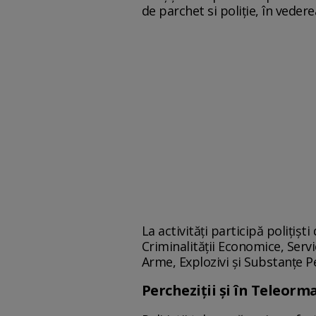
de parchet si poliție, în vedere
La activități participă polițișt
Criminalității Economice, Servic
Arme, Explozivi și Substanțe Per
Percheziţii și în Teleorm