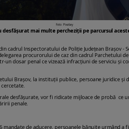
Foto: Pixabay
au desfășurat mai multe percheziții pe parcursul aceste
 din cadrul Inspectoratului de Poliție Județean Brașov - S
delegarea procurorului de caz din cadrul Parchetului de
tr-un dosar penal ce vizează infracțiuni de serviciu și co
etului Brașov, la instituții publice, persoane juridice și 
 cercetate.
urale desfășurate, vor fi ridicate mijloace de probă ce 
ririi penale.
e 16 mandate de aducere, persoanele bănuite urmând a fi 