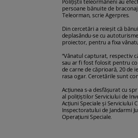
Poliţiştii teleormăneni au efec
persoane bănuite de braconaj c
Teleorman, scrie Agerpres.
Din cercetări a reieşit că bănui
deplasându-se cu autoturisme d
proiector, pentru a fixa vânatu
"Vânatul capturat, respectiv că
sau ar fi fost folosit pentru c
de carne de căprioară, 20 de ie
rasa ogar. Cercetările sunt con
Acţiunea s-a desfăşurat cu sprij
al poliţiştilor Serviciului de I
Acţiuni Speciale şi Serviciului
Inspectoratului de Jandarmi Ju
Operaţiuni Speciale.