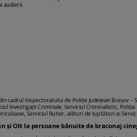
a audierii.
i din cadrul Inspectoratului de Poliție Județean Brașov – 
iul Investigații Criminale, Serviciul Criminalistic, Poliți
iculoase, Serviciul Rutier, alături de luptători ai Servic
an şi Olt la persoane bănuite de braconaj cine