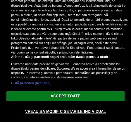
caracter personal, de exemplu date de navigare sau identificatori unici, pe
dispozitivul dvs. Apăsând pe butonul „Acceptare”, activați tehnologiile de urmărire
care susțin scopurile indicate la rubrica „Noi, și partenerii noștri prelucrăm date
pentru a oferi:”, iar selectând opțiunea „Refuz tot” sau retragându-vă
consimțământul dvs. le dezactivați. Dacă tehnologiile de urmărire sunt dezactivate,
este posibil ca anumite conținuturi și anunțuri publicitare pe care le vedeți să nu fie
Nicki Minaj, acuzată de agresiune
la fel de relevante pentru dvs. Puteți reveni la acest meniu pentru a vă modifica
de fostul manager: Detalii șocante
opțiunile sau pentru a vă retrage consimțământul, în orice moment, dând clic pe
linkul „Gestionați preferințele” din partea de jos a paginii web sau accesând
din proces
pictograma flotantă din colțul din stânga, jos, al paginii web, dacă este cazul.
Nicki Minaj le-a lăudat pe...
Preferințele dvs. vor deveni disponibile în Site-ul web. Pentru detalii suplimentare,
vă rugăm să ne consultați politica privind confidențialitatea.
Atât noi, cât și partenerii noștri prelucrăm datele pentru a oferi:
Utilizarea unor date precise de geolocație. Scanarea activă a caracteristicilor
dispozitivului pentru identificare. Stocarea și/sau accesarea informațiilor de pe un
dispozitiv. Publicitate și conținut personalizat, măsurători ale publicității și de
conținut, cercetarea audienței și dezvoltarea serviciilor.
Listă parteneri (furnizori)
Vezi varianta Desktop
ACCEPT TOATE
Politica de confidențialitate
Politica cookies
Gestionați preferințele
|
|
VREAU SA MODIFIC SETARILE INDIVIDUAL
© 2026 radiodcnews.ro | Toate drepturile rezervate.