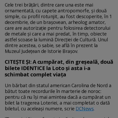
Cele trei brăţări, dintre care una este mai
ornamentată, cu capete antropomorfe, şi două
simple, cu profil rotunjit, au fost descoperite, în 1
decembrie, de un braşovean, arheolog amator,
care are autorizaţie pentru folosirea detectorului
de metale şi care a mai predat, în timp, obiecte
astfel scoase la lumină Direcţiei de Cultură. Unul
dintre acestea, o sabie, se află în prezent la
Muzeul Judeţean de Istorie Braşov.
CITEȘTE ȘI: A cumpărat, din greșeală, două
bilete IDENTICE la Loto și asta i-a
schimbat complet viața
Un bărbat din statul american Carolina de Nord a
bătut toate recordurile în marterie de noroc:
pentru că nu își mai amintea dacă a cumpărat un
bilet la tragerea Loteriei, a mai completat o dată
biletul, cu aceleași numere, scrie
DCNews
.