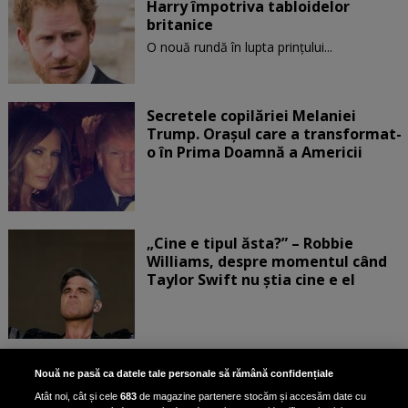
Harry împotriva tabloidelor
britanice
O nouă rundă în lupta prinţului...
Secretele copilăriei Melaniei
Trump. Orașul care a transformat-
o în Prima Doamnă a Americii
„Cine e tipul ăsta?” – Robbie
Williams, despre momentul când
Taylor Swift nu știa cine e el
Bruce Dickinson, solistul trupei
Nouă ne pasă ca datele tale personale să rămână confidențiale
Iron Maiden, şi-a arătat talentul
Atât noi, cât și cele
683
de magazine partenere stocăm și accesăm date cu
de scrimer la un concurs în Franţa