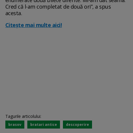
enumerate două bilete diferite. Mi-am dat seama:
Cred că l-am completat de două ori”, a spus
acesta.
Citește mai multe aici!
Tagurile articolului:
brasov
bratari antice
descoperire