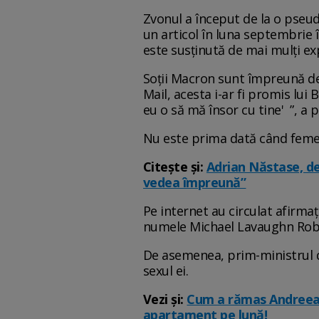
Zvonul a început de la o pseud
un articol în luna septembrie î
este susținută de mai mulți e
Soții Macron sunt împreună de 
Mail, acesta i-ar fi promis lui 
eu o să mă însor cu tine' ”, a 
Nu este prima dată când femeil
Citește și:
Adrian Năstase, dec
vedea împreună”
Pe internet au circulat afirm
numele Michael Lavaughn Rob
De asemenea, prim-ministrul di
sexul ei.
Vezi și:
Cum a rămas Andreea 
apartament pe lună!