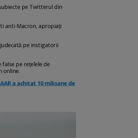
 subiecte pe Twitterul din
ști anti-Macron, apropiați
judecată pe instigatorii
e false pe rețelele de
n online.
BAAR a achitat 10 milioane de