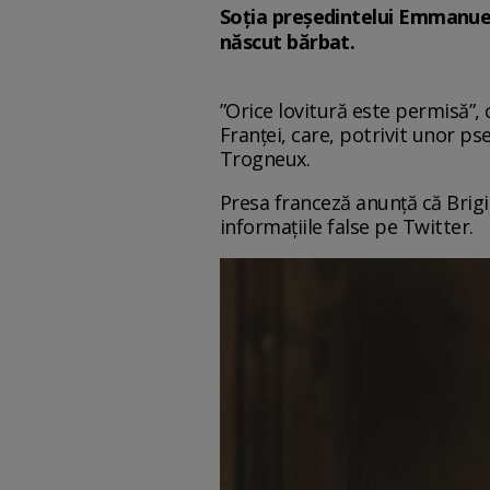
Soția președintelui Emmanuel 
născut bărbat.
”Orice lovitură este permisă”,
Franței, care, potrivit unor pse
Trogneux.
Presa franceză anunță că Brigi
informațiile false pe Twitter.