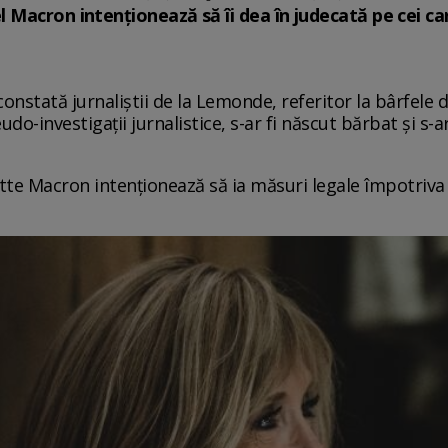
Macron intenționează să îi dea în judecată pe cei car
 constată jurnaliștii de la Lemonde, referitor la bârfe
udo-investigații jurnalistice, s-ar fi născut bărbat și s-
tte Macron intenționează să ia măsuri legale împotriva 