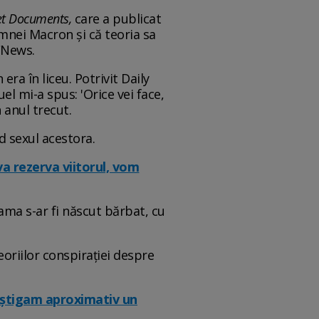
 et Documents,
care a publicat
amnei Macron și că teoria sa
 CNews.
a în liceu. Potrivit Daily
uel mi-a spus: 'Orice vei face,
 anul trecut.
d sexul acestora.
 va rezerva viitorul, vom
ama s-ar fi născut bărbat, cu
oriilor conspirației despre
âștigam aproximativ un