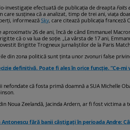
o-investigație efectuată de publicația de dreapta
Faits
n care susținea că a analizat, timp de trei ani, viața do
xperți, informează
Sky
, care citează publicația franceză
aproximativ 26 de ani, încă de când Emmanuel Macron er
Brigitte că o va lua de soție. „La vârsta de 17 ani, Emman
povestit Brigitte Trogneux jurnaliştilor de la Paris Match
e din zona politică sunt ținta unor zvonuri false privin
izie definitivă. Poate fi ales în orice funcție. ”Ce-mi
ații nefondate că fosta primă doamnă a SUA Michelle Ob
inson.
n Noua Zeelandă, Jacinda Ardern, ar fi fost victima a te
Antonescu fără banii câștigați în perioada Andre: C