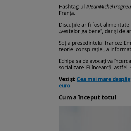
Hashtag-ul
#JeanMichelTrogneu
Franța.
Discuțiile ar fi fost alimentat
„vestelor galbene”, dar și de an
Soția președintelui francez Em
teoriei conspirației, a informat
Echipa sa de avocați va încerca 
socializare. Ei încearcă, astfel
Vezi și:
Cea mai mare despăgub
euro
Cum a început totul