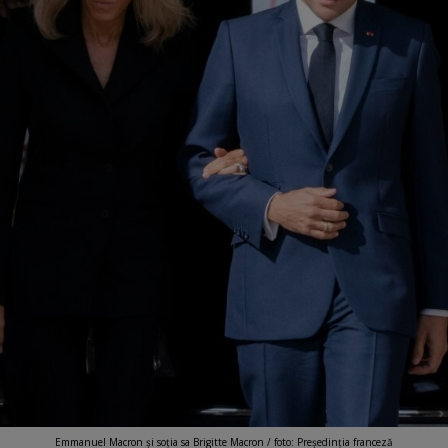
Emmanuel Macron și soția sa Brigitte Macron / foto: Președinția franceză