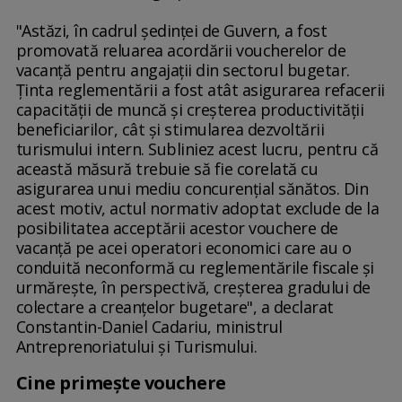
"Astăzi, în cadrul şedinţei de Guvern, a fost
promovată reluarea acordării voucherelor de
vacanţă pentru angajaţii din sectorul bugetar.
Ţinta reglementării a fost atât asigurarea refacerii
capacităţii de muncă şi creşterea productivităţii
beneficiarilor, cât şi stimularea dezvoltării
turismului intern. Subliniez acest lucru, pentru că
această măsură trebuie să fie corelată cu
asigurarea unui mediu concurenţial sănătos. Din
acest motiv, actul normativ adoptat exclude de la
posibilitatea acceptării acestor vouchere de
vacanţă pe acei operatori economici care au o
conduită neconformă cu reglementările fiscale şi
urmăreşte, în perspectivă, creşterea gradului de
colectare a creanţelor bugetare", a declarat
Constantin-Daniel Cadariu, ministrul
Antreprenoriatului şi Turismului.
Cine primește vouchere