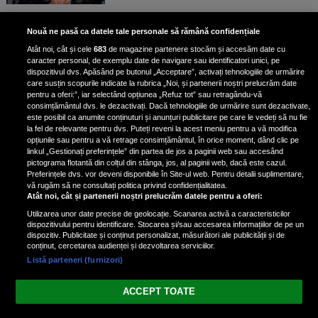
Bruce Dickinson, solistul trupei
Nouă ne pasă ca datele tale personale să rămână confidențiale
Iron Maiden, şi-a arătat talentul
Atât noi, cât și cele
683
de magazine partenere stocăm și accesăm date cu
de scrimer la un concurs în Franţa
caracter personal, de exemplu date de navigare sau identificatori unici, pe
dispozitivul dvs. Apăsând pe butonul „Acceptare”, activați tehnologiile de urmărire
care susțin scopurile indicate la rubrica „Noi, și partenerii noștri prelucrăm date
pentru a oferi:”, iar selectând opțiunea „Refuz tot” sau retragându-vă
consimțământul dvs. le dezactivați. Dacă tehnologiile de urmărire sunt dezactivate,
este posibil ca anumite conținuturi și anunțuri publicitare pe care le vedeți să nu fie
Nicki Minaj, acuzată de agresiune
la fel de relevante pentru dvs. Puteți reveni la acest meniu pentru a vă modifica
de fostul manager: Detalii șocante
opțiunile sau pentru a vă retrage consimțământul, în orice moment, dând clic pe
linkul „Gestionați preferințele” din partea de jos a paginii web sau accesând
din proces
pictograma flotantă din colțul din stânga, jos, al paginii web, dacă este cazul.
Nicki Minaj le-a lăudat pe...
Preferințele dvs. vor deveni disponibile în Site-ul web. Pentru detalii suplimentare,
vă rugăm să ne consultați politica privind confidențialitatea.
Atât noi, cât și partenerii noștri prelucrăm datele pentru a oferi:
Utilizarea unor date precise de geolocație. Scanarea activă a caracteristicilor
dispozitivului pentru identificare. Stocarea și/sau accesarea informațiilor de pe un
dispozitiv. Publicitate și conținut personalizat, măsurători ale publicității și de
conținut, cercetarea audienței și dezvoltarea serviciilor.
Listă parteneri (furnizori)
Vezi varianta Desktop
ACCEPT TOATE
Politica de confidențialitate
Politica cookies
Gestionați preferințele
|
|