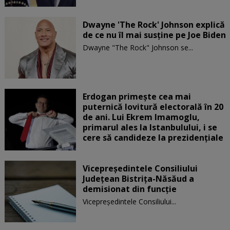
Dwayne 'The Rock' Johnson explică
de ce nu îl mai susține pe Joe Biden
Dwayne "The Rock" Johnson se...
Erdogan primește cea mai
puternică lovitură electorală în 20
de ani. Lui Ekrem Imamoglu,
primarul ales la Istanbulului, i se
cere să candideze la prezidențiale
Vicepreşedintele Consiliului
Judeţean Bistriţa-Năsăud a
demisionat din funcție
Vicepreşedintele Consiliului...