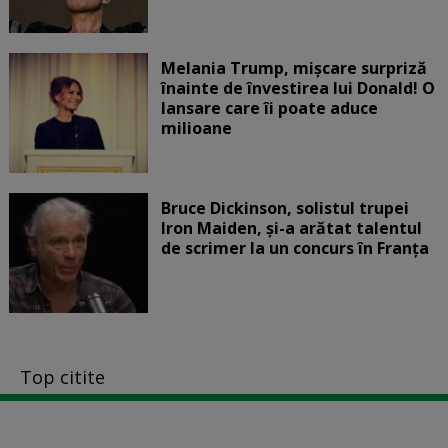
Melania Trump, mișcare surpriză
înainte de învestirea lui Donald! O
lansare care îi poate aduce
milioane
Bruce Dickinson, solistul trupei
Iron Maiden, şi-a arătat talentul
de scrimer la un concurs în Franţa
Top citite