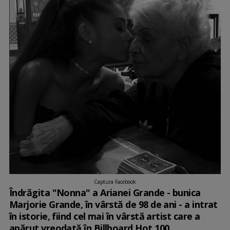
Captura Facebook
Îndrăgita "Nonna" a Arianei Grande - bunica
Marjorie Grande, în vârstă de 98 de ani - a intrat
în istorie, fiind cel mai în vârstă artist care a
apărut vreodată în Billboard Hot 100.