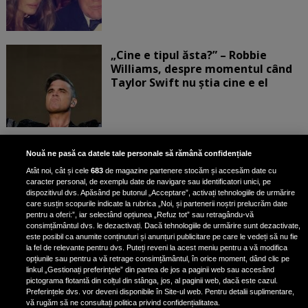
„Cine e tipul ăsta?” – Robbie
Williams, despre momentul când
Taylor Swift nu știa cine e el
Bruce Dickinson, solistul trupei
Nouă ne pasă ca datele tale personale să rămână confidențiale
Iron Maiden, şi-a arătat talentul
Atât noi, cât și cele
683
de magazine partenere stocăm și accesăm date cu
de scrimer la un concurs în Franţa
caracter personal, de exemplu date de navigare sau identificatori unici, pe
dispozitivul dvs. Apăsând pe butonul „Acceptare”, activați tehnologiile de urmărire
care susțin scopurile indicate la rubrica „Noi, și partenerii noștri prelucrăm date
pentru a oferi:”, iar selectând opțiunea „Refuz tot” sau retragându-vă
consimțământul dvs. le dezactivați. Dacă tehnologiile de urmărire sunt dezactivate,
este posibil ca anumite conținuturi și anunțuri publicitare pe care le vedeți să nu fie
Nicki Minaj, acuzată de agresiune
la fel de relevante pentru dvs. Puteți reveni la acest meniu pentru a vă modifica
de fostul manager: Detalii șocante
opțiunile sau pentru a vă retrage consimțământul, în orice moment, dând clic pe
linkul „Gestionați preferințele” din partea de jos a paginii web sau accesând
din proces
pictograma flotantă din colțul din stânga, jos, al paginii web, dacă este cazul.
Nicki Minaj le-a lăudat pe...
Preferințele dvs. vor deveni disponibile în Site-ul web. Pentru detalii suplimentare,
vă rugăm să ne consultați politica privind confidențialitatea.