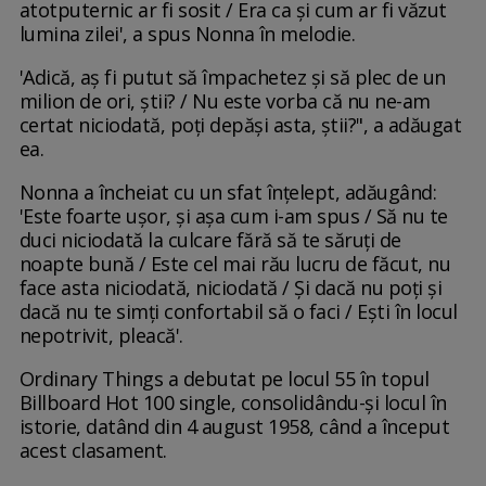
atotputernic ar fi sosit / Era ca și cum ar fi văzut
lumina zilei', a spus Nonna în melodie.
'Adică, aș fi putut să împachetez și să plec de un
milion de ori, știi? / Nu este vorba că nu ne-am
certat niciodată, poți depăși asta, știi?", a adăugat
ea.
Nonna a încheiat cu un sfat înțelept, adăugând:
'Este foarte ușor, și așa cum i-am spus / Să nu te
duci niciodată la culcare fără să te săruți de
noapte bună / Este cel mai rău lucru de făcut, nu
face asta niciodată, niciodată / Și dacă nu poți și
dacă nu te simți confortabil să o faci / Ești în locul
nepotrivit, pleacă'.
Ordinary Things a debutat pe locul 55 în topul
Billboard Hot 100 single, consolidându-și locul în
istorie, datând din 4 august 1958, când a început
acest clasament.