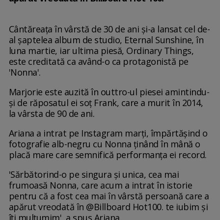
Cântăreața în vârstă de 30 de ani și-a lansat cel de-
al șaptelea album de studio, Eternal Sunshine, în
luna martie, iar ultima piesă, Ordinary Things,
este creditată ca având-o ca protagonistă pe
'Nonna'.
Marjorie este auzită în outtro-ul piesei amintindu-
și de răposatul ei soț Frank, care a murit în 2014,
la vârsta de 90 de ani.
Ariana a intrat pe Instagram marți, împărtășind o
fotografie alb-negru cu Nonna ținând în mână o
placă mare care semnifică performanța ei record.
'Sărbătorind-o pe singura și unica, cea mai
frumoasă Nonna, care acum a intrat în istorie
pentru că a fost cea mai în vârstă persoană care a
apărut vreodată în @Billboard Hot100. te iubim și
îți mulțumim', a spus Ariana.