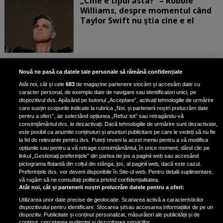
„Cine e tipul ăsta?” – Robbie
Williams, despre momentul când
Taylor Swift nu știa cine e el
Bruce Dickinson, solistul trupei
Nouă ne pasă ca datele tale personale să rămână confidențiale
Iron Maiden, şi-a arătat talentul
Atât noi, cât și cele
683
de magazine partenere stocăm și accesăm date cu
de scrimer la un concurs în Franţa
caracter personal, de exemplu date de navigare sau identificatori unici, pe
dispozitivul dvs. Apăsând pe butonul „Acceptare”, activați tehnologiile de urmărire
care susțin scopurile indicate la rubrica „Noi, și partenerii noștri prelucrăm date
pentru a oferi:”, iar selectând opțiunea „Refuz tot” sau retragându-vă
consimțământul dvs. le dezactivați. Dacă tehnologiile de urmărire sunt dezactivate,
este posibil ca anumite conținuturi și anunțuri publicitare pe care le vedeți să nu fie
Nicki Minaj, acuzată de agresiune
la fel de relevante pentru dvs. Puteți reveni la acest meniu pentru a vă modifica
de fostul manager: Detalii șocante
opțiunile sau pentru a vă retrage consimțământul, în orice moment, dând clic pe
linkul „Gestionați preferințele” din partea de jos a paginii web sau accesând
din proces
pictograma flotantă din colțul din stânga, jos, al paginii web, dacă este cazul.
Nicki Minaj le-a lăudat pe...
Preferințele dvs. vor deveni disponibile în Site-ul web. Pentru detalii suplimentare,
vă rugăm să ne consultați politica privind confidențialitatea.
Atât noi, cât și partenerii noștri prelucrăm datele pentru a oferi:
Utilizarea unor date precise de geolocație. Scanarea activă a caracteristicilor
dispozitivului pentru identificare. Stocarea și/sau accesarea informațiilor de pe un
dispozitiv. Publicitate și conținut personalizat, măsurători ale publicității și de
conținut, cercetarea audienței și dezvoltarea serviciilor.