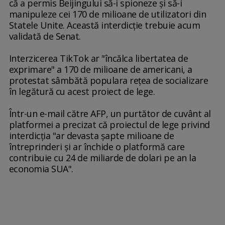
că a permis Beijingului să-i spioneze şi să-i
manipuleze cei 170 de milioane de utilizatori din
Statele Unite. Această interdicţie trebuie acum
validată de Senat.
Interzicerea TikTok ar "încălca libertatea de
exprimare" a 170 de milioane de americani, a
protestat sâmbătă populara reţea de socializare
în legătură cu acest proiect de lege.
Într-un e-mail către AFP, un purtător de cuvânt al
platformei a precizat că proiectul de lege privind
interdicţia "ar devasta şapte milioane de
întreprinderi şi ar închide o platformă care
contribuie cu 24 de miliarde de dolari pe an la
economia SUA".