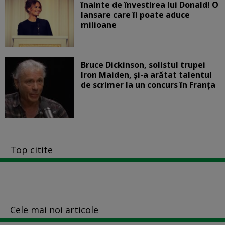
înainte de învestirea lui Donald! O
lansare care îi poate aduce
milioane
Bruce Dickinson, solistul trupei
Iron Maiden, şi-a arătat talentul
de scrimer la un concurs în Franţa
Top citite
Cele mai noi articole