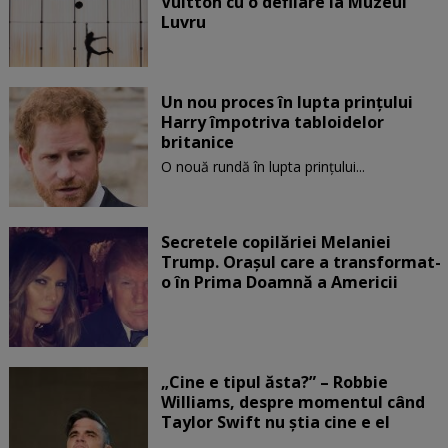
Vuitton cu o defilare la Muzeul
Luvru
Un nou proces în lupta prinţului
Harry împotriva tabloidelor
britanice
O nouă rundă în lupta prinţului...
Secretele copilăriei Melaniei
Trump. Orașul care a transformat-
o în Prima Doamnă a Americii
„Cine e tipul ăsta?” – Robbie
Williams, despre momentul când
Taylor Swift nu știa cine e el