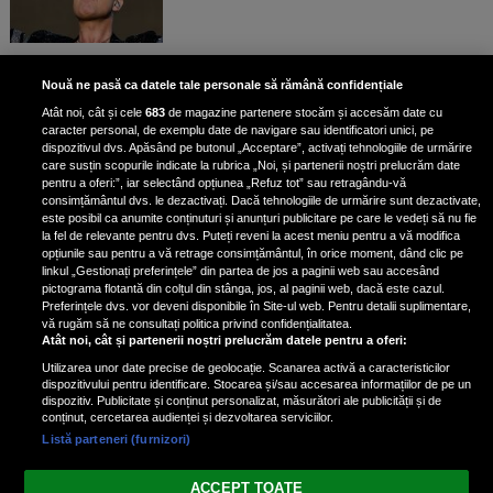
Bruce Dickinson, solistul trupei
Nouă ne pasă ca datele tale personale să rămână confidențiale
Iron Maiden, şi-a arătat talentul
Atât noi, cât și cele
683
de magazine partenere stocăm și accesăm date cu
de scrimer la un concurs în Franţa
caracter personal, de exemplu date de navigare sau identificatori unici, pe
dispozitivul dvs. Apăsând pe butonul „Acceptare”, activați tehnologiile de urmărire
care susțin scopurile indicate la rubrica „Noi, și partenerii noștri prelucrăm date
pentru a oferi:”, iar selectând opțiunea „Refuz tot” sau retragându-vă
consimțământul dvs. le dezactivați. Dacă tehnologiile de urmărire sunt dezactivate,
este posibil ca anumite conținuturi și anunțuri publicitare pe care le vedeți să nu fie
Nicki Minaj, acuzată de agresiune
la fel de relevante pentru dvs. Puteți reveni la acest meniu pentru a vă modifica
de fostul manager: Detalii șocante
opțiunile sau pentru a vă retrage consimțământul, în orice moment, dând clic pe
linkul „Gestionați preferințele” din partea de jos a paginii web sau accesând
din proces
pictograma flotantă din colțul din stânga, jos, al paginii web, dacă este cazul.
Nicki Minaj le-a lăudat pe...
Preferințele dvs. vor deveni disponibile în Site-ul web. Pentru detalii suplimentare,
vă rugăm să ne consultați politica privind confidențialitatea.
Atât noi, cât și partenerii noștri prelucrăm datele pentru a oferi:
Utilizarea unor date precise de geolocație. Scanarea activă a caracteristicilor
dispozitivului pentru identificare. Stocarea și/sau accesarea informațiilor de pe un
dispozitiv. Publicitate și conținut personalizat, măsurători ale publicității și de
conținut, cercetarea audienței și dezvoltarea serviciilor.
Listă parteneri (furnizori)
Vezi varianta Desktop
ACCEPT TOATE