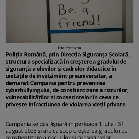
Foto: Pexels.com
Poliţia Română, prin Direcţia Siguranţa Şcolară,
structura specializată în creşterea gradului de
siguranţă a elevilor şi cadrelor didactice în
unităţile de învăţământ preuniversitar, a
demarat Campania pentru prevenirea
cyberbullyingului, de conştientizare a riscurilor,
vulnerabilităţilor şi consecinţelor în ceea ce
priveşte infracţiunea de violarea vieţii private.
Campania se desfăşoară în perioada 1 iulie - 31
august 2023 şi are ca scop creşterea gradului de
conştientizare a riscurilor şi consecinţelor