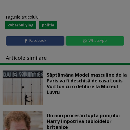
Tagurile articolului:
cyberbullying
politia
Facebook
WhatsApp
Articole similare
Săptămâna Modei masculine de la
Paris va fi deschisă de casa Louis
Vuitton cu o defilare la Muzeul
Luvru
Un nou proces în lupta prinţului
Harry împotriva tabloidelor
britanice