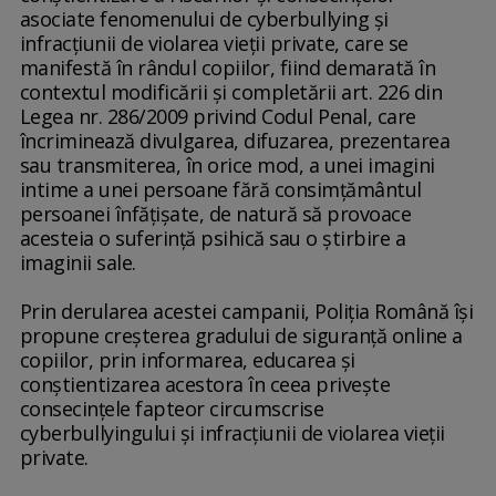
asociate fenomenului de cyberbullying şi
infracţiunii de violarea vieţii private, care se
manifestă în rândul copiilor, fiind demarată în
contextul modificării şi completării art. 226 din
Legea nr. 286/2009 privind Codul Penal, care
încriminează divulgarea, difuzarea, prezentarea
sau transmiterea, în orice mod, a unei imagini
intime a unei persoane fără consimţământul
persoanei înfăţişate, de natură să provoace
acesteia o suferinţă psihică sau o ştirbire a
imaginii sale.
Prin derularea acestei campanii, Poliţia Română îşi
propune creşterea gradului de siguranţă online a
copiilor, prin informarea, educarea şi
conştientizarea acestora în ceea priveşte
consecinţele fapteor circumscrise
cyberbullyingului şi infracţiunii de violarea vieţii
private.