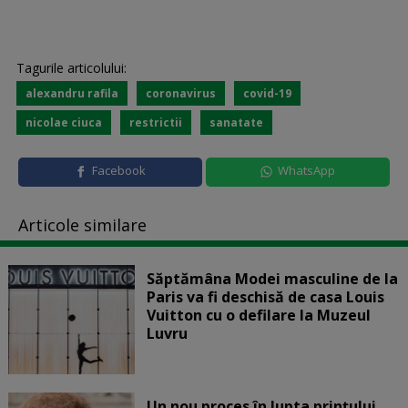
Tagurile articolului:
alexandru rafila
coronavirus
covid-19
nicolae ciuca
restrictii
sanatate
Facebook
WhatsApp
Articole similare
Săptămâna Modei masculine de la
Paris va fi deschisă de casa Louis
Vuitton cu o defilare la Muzeul
Luvru
Un nou proces în lupta prinţului