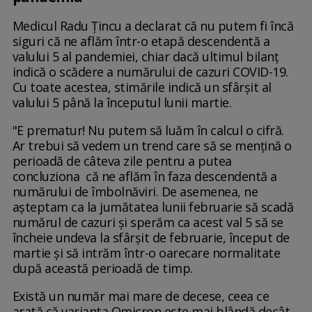
Medicul Radu Țincu a declarat că nu putem fi încă
siguri că ne aflăm într-o etapă descendentă a
valului 5 al pandemiei, chiar dacă ultimul bilanț
indică o scădere a numărului de cazuri COVID-19.
Cu toate acestea, stimările indică un sfârșit al
valului 5 până la începutul lunii martie.
"E prematur! Nu putem să luăm în calcul o cifră.
Ar trebui să vedem un trend care să se mențină o
perioadă de câteva zile pentru a putea
concluziona că ne aflăm în faza descendentă a
numărului de îmbolnăviri. De asemenea, ne
așteptam ca la jumătatea lunii februarie să scadă
numărul de cazuri și sperăm ca acest val 5 să se
încheie undeva la sfârșit de februarie, început de
martie și să intrăm într-o oarecare normalitate
după această perioadă de timp.
Există un număr mai mare de decese, ceea ce
arată că varianta Omicron este mai blândă decât