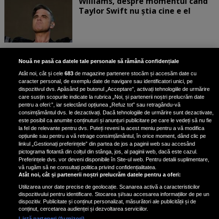
Williams, despre momentul când
Taylor Swift nu știa cine e el
Bruce Dickinson, solistul trupei
Nouă ne pasă ca datele tale personale să rămână confidențiale
Iron Maiden, şi-a arătat talentul
Atât noi, cât și cele
683
de magazine partenere stocăm și accesăm date cu
de scrimer la un concurs în Franţa
caracter personal, de exemplu date de navigare sau identificatori unici, pe
dispozitivul dvs. Apăsând pe butonul „Acceptare”, activați tehnologiile de urmărire
care susțin scopurile indicate la rubrica „Noi, și partenerii noștri prelucrăm date
pentru a oferi:”, iar selectând opțiunea „Refuz tot” sau retragându-vă
consimțământul dvs. le dezactivați. Dacă tehnologiile de urmărire sunt dezactivate,
este posibil ca anumite conținuturi și anunțuri publicitare pe care le vedeți să nu fie
Nicki Minaj, acuzată de agresiune
la fel de relevante pentru dvs. Puteți reveni la acest meniu pentru a vă modifica
de fostul manager: Detalii șocante
opțiunile sau pentru a vă retrage consimțământul, în orice moment, dând clic pe
linkul „Gestionați preferințele” din partea de jos a paginii web sau accesând
din proces
pictograma flotantă din colțul din stânga, jos, al paginii web, dacă este cazul.
Nicki Minaj le-a lăudat pe...
Preferințele dvs. vor deveni disponibile în Site-ul web. Pentru detalii suplimentare,
vă rugăm să ne consultați politica privind confidențialitatea.
Atât noi, cât și partenerii noștri prelucrăm datele pentru a oferi:
Utilizarea unor date precise de geolocație. Scanarea activă a caracteristicilor
dispozitivului pentru identificare. Stocarea și/sau accesarea informațiilor de pe un
dispozitiv. Publicitate și conținut personalizat, măsurători ale publicității și de
conținut, cercetarea audienței și dezvoltarea serviciilor.
Listă parteneri (furnizori)