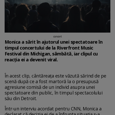
concert
Monica a sărit în ajutorul unei spectatoare în
timpul concertului de la Riverfront Music
Festival din Michigan, sâmbătă, iar clipul cu
reacția ei a devenit viral.
În acest clip, cântăreața este văzută sărind de pe
scenă după ce a fost martoră la o presupusă
agresiune comisă de un individ asupra unei
spectatoare din public, în timpul spectacolului
său din Detroit.
Într-un interviu acordat pentru CNN, Monica a
declarat că decizia ei de a înfrunta situația s-a