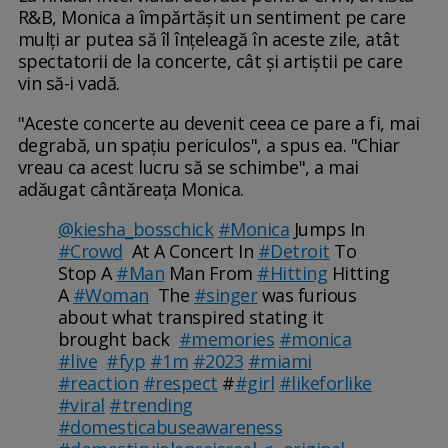
R&B, Monica a împărtășit un sentiment pe care
mulți ar putea să îl înțeleagă în aceste zile, atât
spectatorii de la concerte, cât și artiștii pe care
vin să-i vadă.
"Aceste concerte au devenit ceea ce pare a fi, mai
degrabă, un spațiu periculos", a spus ea. "Chiar
vreau ca acest lucru să se schimbe", a mai
adăugat cântăreața Monica.
@kiesha_bosschick
#Monica
Jumps In
#Crowd
At A Concert In
#Detroit
To
Stop A
#Man
Man From
#Hitting
Hitting
A
#Woman
The
#singer
was furious
about what transpired stating it
brought back
#memories
#monica
#live
#fyp
#1m
#2023
#miami
#reaction
#respect
#
#girl
#likeforlike
#viral
#trending
#domesticabuseawareness