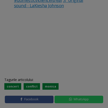
#domesticviolenceisreal
♬ original
sound - LaKiesha Johnson
Tagurile articolului:
concert
conflict
monica
Facebook
WhatsApp