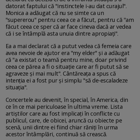
datorat faptului că "instinctele i-au dat curajul".
Monica a adăugat că nu se simte ca un
"supererou" pentru ceea ce a făcut, pentru că "am
făcut ceea ce sper că ar face cineva dacă ar vedea
că i se întâmplă asta unuia dintre apropiați".
Ea a mai declarat că a putut vedea că femeia care
avea nevoie de ajutor era "my elder" și a adăugat
că "a existat o teamă pentru mine, doar privind
ceea ce părea a fi o situație care ar fi putut să se
agraveze și mai mult". Cântăreața a spus că
intenția ei a fost pur și simplu "să de-escaladeze
situația".
Concertele au devenit, în special, în America, din
ce în ce mai periculoase în ultima vreme. Lista
artiștilor care au fost implicați în conflicte cu
publicul, care, de obicei, aruncă cu obiecte pe
scenă, unii dintre ei fiind chiar răniți în urma
acestor întâmplări, continuă să crească.