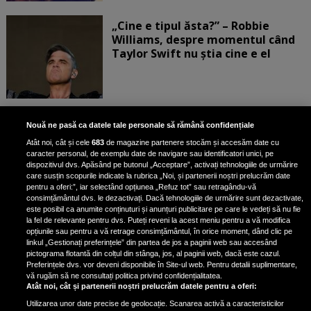
„Cine e tipul ăsta?” – Robbie
Williams, despre momentul când
Taylor Swift nu știa cine e el
Bruce Dickinson, solistul trupei
Nouă ne pasă ca datele tale personale să rămână confidențiale
Iron Maiden, şi-a arătat talentul
Atât noi, cât și cele
683
de magazine partenere stocăm și accesăm date cu
de scrimer la un concurs în Franţa
caracter personal, de exemplu date de navigare sau identificatori unici, pe
dispozitivul dvs. Apăsând pe butonul „Acceptare”, activați tehnologiile de urmărire
care susțin scopurile indicate la rubrica „Noi, și partenerii noștri prelucrăm date
pentru a oferi:”, iar selectând opțiunea „Refuz tot” sau retragându-vă
consimțământul dvs. le dezactivați. Dacă tehnologiile de urmărire sunt dezactivate,
este posibil ca anumite conținuturi și anunțuri publicitare pe care le vedeți să nu fie
Nicki Minaj, acuzată de agresiune
la fel de relevante pentru dvs. Puteți reveni la acest meniu pentru a vă modifica
de fostul manager: Detalii șocante
opțiunile sau pentru a vă retrage consimțământul, în orice moment, dând clic pe
linkul „Gestionați preferințele” din partea de jos a paginii web sau accesând
din proces
pictograma flotantă din colțul din stânga, jos, al paginii web, dacă este cazul.
Nicki Minaj le-a lăudat pe...
Preferințele dvs. vor deveni disponibile în Site-ul web. Pentru detalii suplimentare,
vă rugăm să ne consultați politica privind confidențialitatea.
Atât noi, cât și partenerii noștri prelucrăm datele pentru a oferi:
Utilizarea unor date precise de geolocație. Scanarea activă a caracteristicilor