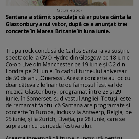
Captura Facebook
Santana a stârnit speculații că ar putea cânta la
Glastonbury anul viitor, după ce a anunțat trei
concerte în Marea Britanie în luna iunie.
Trupa rock condusă de Carlos Santana va susține
spectacole la OVO Hydro din Glasgow pe 18 iunie,
Co-op Live din Manchester pe 19 iunie și O2 din
Londra pe 21 iunie, în cadrul turneului aniversar
de 50 de ani, „Oneness”. Aceste concerte au loc cu
doar câteva zile înainte de faimosul festival de
muzică Glastonbury, programat între 25 și 29
iunie, în Somerset, sud-vestul Angliei. Totuși, este
de remarcat faptul că Santana are programate și
concerte în Europa, inclusiv la Antwerp, Belgia, pe
25 iunie, și la Zurich, Elveția, pe 28 iunie, care se
suprapun cu perioada festivalului.
Aceasta înseamnă că trupa, cunoscută pentru