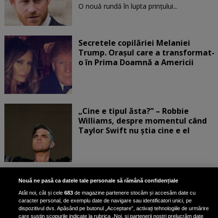
O nouă rundă în lupta prinţului...
Secretele copilăriei Melaniei
Trump. Orașul care a transformat-
o în Prima Doamnă a Americii
„Cine e tipul ăsta?” – Robbie
Williams, despre momentul când
Taylor Swift nu știa cine e el
Bruce Dickinson, solistul trupei
Nouă ne pasă ca datele tale personale să rămână confidențiale
Iron Maiden, şi-a arătat talentul
Atât noi, cât și cele
683
de magazine partenere stocăm și accesăm date cu
de scrimer la un concurs în Franţa
caracter personal, de exemplu date de navigare sau identificatori unici, pe
dispozitivul dvs. Apăsând pe butonul „Acceptare”, activați tehnologiile de urmărire
care susțin scopurile indicate la rubrica „Noi, și partenerii noștri prelucrăm date