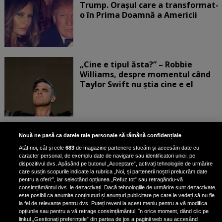
Trump. Orașul care a transformat-
o în Prima Doamnă a Americii
„Cine e tipul ăsta?” – Robbie
Williams, despre momentul când
Taylor Swift nu știa cine e el
Bruce Dickinson, solistul trupei
Nouă ne pasă ca datele tale personale să rămână confidențiale
Iron Maiden, şi-a arătat talentul
Atât noi, cât și cele
683
de magazine partenere stocăm și accesăm date cu
de scrimer la un concurs în Franţa
caracter personal, de exemplu date de navigare sau identificatori unici, pe
dispozitivul dvs. Apăsând pe butonul „Acceptare”, activați tehnologiile de urmărire
care susțin scopurile indicate la rubrica „Noi, și partenerii noștri prelucrăm date
pentru a oferi:”, iar selectând opțiunea „Refuz tot” sau retragându-vă
consimțământul dvs. le dezactivați. Dacă tehnologiile de urmărire sunt dezactivate,
este posibil ca anumite conținuturi și anunțuri publicitare pe care le vedeți să nu fie
Nicki Minaj, acuzată de agresiune
la fel de relevante pentru dvs. Puteți reveni la acest meniu pentru a vă modifica
de fostul manager: Detalii șocante
opțiunile sau pentru a vă retrage consimțământul, în orice moment, dând clic pe
linkul „Gestionați preferințele” din partea de jos a paginii web sau accesând