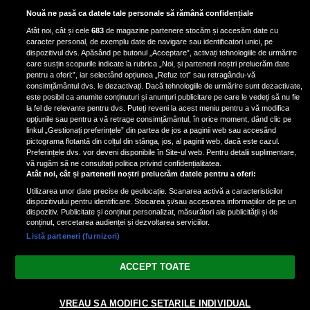
Bruce Dickinson, solistul trupei
Nouă ne pasă ca datele tale personale să rămână confidențiale
Iron Maiden, şi-a arătat talentul
Atât noi, cât și cele
683
de magazine partenere stocăm și accesăm date cu
de scrimer la un concurs în Franţa
caracter personal, de exemplu date de navigare sau identificatori unici, pe
dispozitivul dvs. Apăsând pe butonul „Acceptare”, activați tehnologiile de urmărire
care susțin scopurile indicate la rubrica „Noi, și partenerii noștri prelucrăm date
pentru a oferi:”, iar selectând opțiunea „Refuz tot” sau retragându-vă
consimțământul dvs. le dezactivați. Dacă tehnologiile de urmărire sunt dezactivate,
este posibil ca anumite conținuturi și anunțuri publicitare pe care le vedeți să nu fie
Nicki Minaj, acuzată de agresiune
la fel de relevante pentru dvs. Puteți reveni la acest meniu pentru a vă modifica
de fostul manager: Detalii șocante
opțiunile sau pentru a vă retrage consimțământul, în orice moment, dând clic pe
linkul „Gestionați preferințele” din partea de jos a paginii web sau accesând
din proces
pictograma flotantă din colțul din stânga, jos, al paginii web, dacă este cazul.
Nicki Minaj le-a lăudat pe...
Preferințele dvs. vor deveni disponibile în Site-ul web. Pentru detalii suplimentare,
vă rugăm să ne consultați politica privind confidențialitatea.
Atât noi, cât și partenerii noștri prelucrăm datele pentru a oferi:
Utilizarea unor date precise de geolocație. Scanarea activă a caracteristicilor
dispozitivului pentru identificare. Stocarea și/sau accesarea informațiilor de pe un
dispozitiv. Publicitate și conținut personalizat, măsurători ale publicității și de
conținut, cercetarea audienței și dezvoltarea serviciilor.
Listă parteneri (furnizori)
Vezi varianta Desktop
ACCEPT TOATE
Politica de confidențialitate
Politica cookies
Gestionați preferințele
|
|
VREAU SA MODIFIC SETARILE INDIVIDUAL
© 2026 radiodcnews.ro | Toate drepturile rezervate.