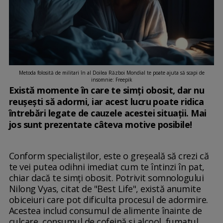
Metoda folosită de militari în al Doilea Război Mondial te poate ajuta să scapi de
insomnie: Freepik
Există momente în care te simți obosit, dar nu
reușești să adormi, iar acest lucru poate ridica
întrebări legate de cauzele acestei situații. Mai
jos sunt prezentate câteva motive posibile!
Conform specialiștilor, este o greșeală să crezi că
te vei putea odihni imediat cum te întinzi în pat,
chiar dacă te simți obosit. Potrivit somnologului
Nilong Vyas, citat de "Best Life", există anumite
obiceiuri care pot dificulta procesul de adormire.
Acestea includ consumul de alimente înainte de
culcare, consumul de cofeină și alcool, fumatul,