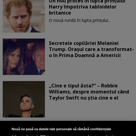
Un nou proces în lupta prinţului
Harry împotriva tabloidelor
britanice
O nouă rundă în lupta prinţului...
Secretele copilăriei Melaniei
Trump. Orașul care a transformat-
o în Prima Doamnă a Americii
„Cine e tipul ăsta?” – Robbie
Williams, despre momentul când
Taylor Swift nu știa cine e el
Bruce Dickinson, solistul trupei
Nouă ne pasă ca datele tale personale să rămână confidențiale
Iron Maiden, şi-a arătat talentul