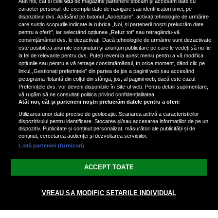
Atât noi, cât și cele
683
de magazine partenere stocăm și accesăm date cu
de scrimer la un concurs în Franţa
caracter personal, de exemplu date de navigare sau identificatori unici, pe
dispozitivul dvs. Apăsând pe butonul „Acceptare”, activați tehnologiile de urmărire
care susțin scopurile indicate la rubrica „Noi, și partenerii noștri prelucrăm date
pentru a oferi:”, iar selectând opțiunea „Refuz tot” sau retragându-vă
consimțământul dvs. le dezactivați. Dacă tehnologiile de urmărire sunt dezactivate,
este posibil ca anumite conținuturi și anunțuri publicitare pe care le vedeți să nu fie
Nicki Minaj, acuzată de agresiune
la fel de relevante pentru dvs. Puteți reveni la acest meniu pentru a vă modifica
de fostul manager: Detalii șocante
opțiunile sau pentru a vă retrage consimțământul, în orice moment, dând clic pe
linkul „Gestionați preferințele” din partea de jos a paginii web sau accesând
din proces
pictograma flotantă din colțul din stânga, jos, al paginii web, dacă este cazul.
Nicki Minaj le-a lăudat pe...
Preferințele dvs. vor deveni disponibile în Site-ul web. Pentru detalii suplimentare,
vă rugăm să ne consultați politica privind confidențialitatea.
Atât noi, cât și partenerii noștri prelucrăm datele pentru a oferi:
Utilizarea unor date precise de geolocație. Scanarea activă a caracteristicilor
dispozitivului pentru identificare. Stocarea și/sau accesarea informațiilor de pe un
dispozitiv. Publicitate și conținut personalizat, măsurători ale publicității și de
conținut, cercetarea audienței și dezvoltarea serviciilor.
Listă parteneri (furnizori)
Vezi varianta Desktop
ACCEPT TOATE
Politica de confidențialitate
Politica cookies
Gestionați preferințele
|
|
VREAU SA MODIFIC SETARILE INDIVIDUAL
© 2026 radiodcnews.ro | Toate drepturile rezervate.