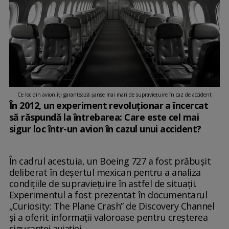
Ce loc din avion îți garantează șanse mai mari de supraviețuire în caz de accident
În 2012, un experiment revoluționar a încercat
să răspundă la întrebarea: Care este cel mai
sigur loc într-un avion în cazul unui accident?
În cadrul acestuia, un Boeing 727 a fost prăbușit
deliberat în deșertul mexican pentru a analiza
condițiile de supraviețuire în astfel de situații.
Experimentul a fost prezentat în documentarul
„Curiosity: The Plane Crash” de Discovery Channel
și a oferit informații valoroase pentru creșterea
siguranței aviației.