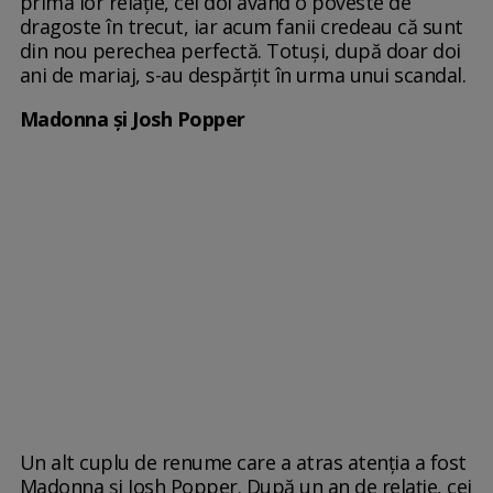
prima lor relație, cei doi având o poveste de
dragoste în trecut, iar acum fanii credeau că sunt
din nou perechea perfectă. Totuși, după doar doi
ani de mariaj, s-au despărțit în urma unui scandal.
Madonna și Josh Popper
Un alt cuplu de renume care a atras atenția a fost
Madonna și Josh Popper. După un an de relație, cei