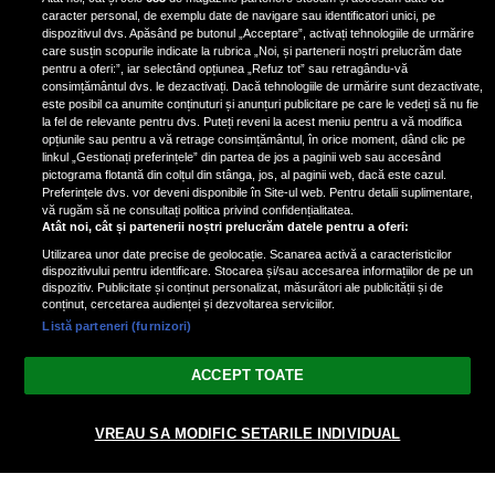
de scrimer la un concurs în Franţa
caracter personal, de exemplu date de navigare sau identificatori unici, pe
dispozitivul dvs. Apăsând pe butonul „Acceptare”, activați tehnologiile de urmărire
care susțin scopurile indicate la rubrica „Noi, și partenerii noștri prelucrăm date
pentru a oferi:”, iar selectând opțiunea „Refuz tot” sau retragându-vă
consimțământul dvs. le dezactivați. Dacă tehnologiile de urmărire sunt dezactivate,
este posibil ca anumite conținuturi și anunțuri publicitare pe care le vedeți să nu fie
Nicki Minaj, acuzată de agresiune
la fel de relevante pentru dvs. Puteți reveni la acest meniu pentru a vă modifica
de fostul manager: Detalii șocante
opțiunile sau pentru a vă retrage consimțământul, în orice moment, dând clic pe
linkul „Gestionați preferințele” din partea de jos a paginii web sau accesând
din proces
pictograma flotantă din colțul din stânga, jos, al paginii web, dacă este cazul.
Nicki Minaj le-a lăudat pe...
Preferințele dvs. vor deveni disponibile în Site-ul web. Pentru detalii suplimentare,
vă rugăm să ne consultați politica privind confidențialitatea.
Atât noi, cât și partenerii noștri prelucrăm datele pentru a oferi:
Utilizarea unor date precise de geolocație. Scanarea activă a caracteristicilor
dispozitivului pentru identificare. Stocarea și/sau accesarea informațiilor de pe un
dispozitiv. Publicitate și conținut personalizat, măsurători ale publicității și de
conținut, cercetarea audienței și dezvoltarea serviciilor.
Listă parteneri (furnizori)
Vezi varianta Desktop
ACCEPT TOATE
Politica de confidențialitate
Politica cookies
Gestionați preferințele
|
|
VREAU SA MODIFIC SETARILE INDIVIDUAL
© 2026 radiodcnews.ro | Toate drepturile rezervate.