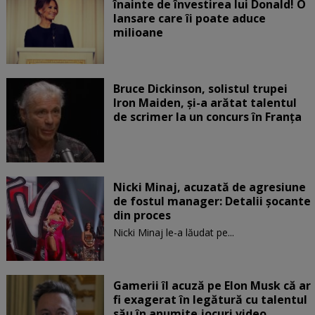
înainte de învestirea lui Donald! O
lansare care îi poate aduce
milioane
Bruce Dickinson, solistul trupei
Iron Maiden, şi-a arătat talentul
de scrimer la un concurs în Franţa
Nicki Minaj, acuzată de agresiune
de fostul manager: Detalii șocante
din proces
Nicki Minaj le-a lăudat pe...
Gamerii îl acuză pe Elon Musk că ar
fi exagerat în legătură cu talentul
său în anumite jocuri video