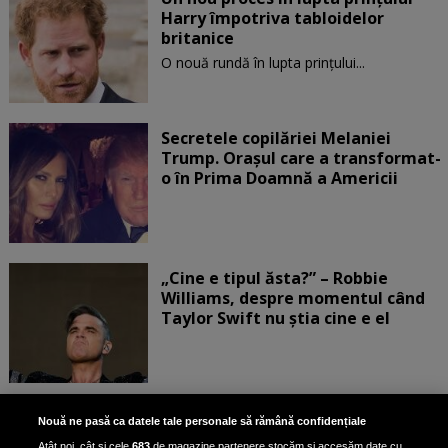
Harry împotriva tabloidelor
britanice
O nouă rundă în lupta prinţului...
Secretele copilăriei Melaniei
Trump. Orașul care a transformat-
o în Prima Doamnă a Americii
„Cine e tipul ăsta?” – Robbie
Williams, despre momentul când
Taylor Swift nu știa cine e el
Bruce Dickinson, solistul trupei
Nouă ne pasă ca datele tale personale să rămână confidențiale
Iron Maiden, şi-a arătat talentul
Atât noi, cât și cele
683
de magazine partenere stocăm și accesăm date cu