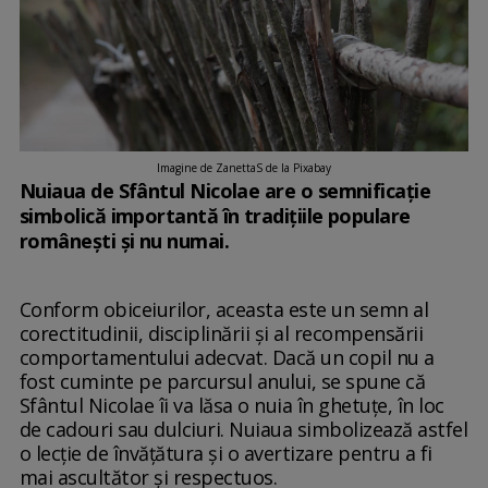
Imagine de ZanettaS de la Pixabay
Nuiaua de Sfântul Nicolae are o semnificație
simbolică importantă în tradițiile populare
românești și nu numai.
Conform obiceiurilor, aceasta este un semn al
corectitudinii, disciplinării și al recompensării
comportamentului adecvat. Dacă un copil nu a
fost cuminte pe parcursul anului, se spune că
Sfântul Nicolae îi va lăsa o nuia în ghetuțe, în loc
de cadouri sau dulciuri. Nuiaua simbolizează astfel
o lecție de învățătura și o avertizare pentru a fi
mai ascultător și respectuos.