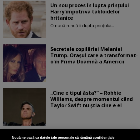
Un nou proces în lupta prinţului
Harry împotriva tabloidelor
britanice
O nouă rundă în lupta prinţului...
Secretele copilăriei Melaniei
Trump. Orașul care a transformat-
o în Prima Doamnă a Americii
„Cine e tipul ăsta?” – Robbie
Williams, despre momentul când
Taylor Swift nu știa cine e el
Bruce Dickinson, solistul trupei
Nouă ne pasă ca datele tale personale să rămână confidențiale