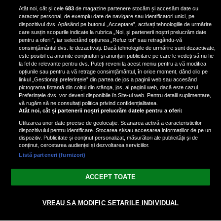
Iron Maiden, şi-a arătat talentul
Atât noi, cât și cele
683
de magazine partenere stocăm și accesăm date cu
de scrimer la un concurs în Franţa
caracter personal, de exemplu date de navigare sau identificatori unici, pe
dispozitivul dvs. Apăsând pe butonul „Acceptare”, activați tehnologiile de urmărire
care susțin scopurile indicate la rubrica „Noi, și partenerii noștri prelucrăm date
pentru a oferi:”, iar selectând opțiunea „Refuz tot” sau retragându-vă
consimțământul dvs. le dezactivați. Dacă tehnologiile de urmărire sunt dezactivate,
este posibil ca anumite conținuturi și anunțuri publicitare pe care le vedeți să nu fie
Nicki Minaj, acuzată de agresiune
la fel de relevante pentru dvs. Puteți reveni la acest meniu pentru a vă modifica
de fostul manager: Detalii șocante
opțiunile sau pentru a vă retrage consimțământul, în orice moment, dând clic pe
linkul „Gestionați preferințele” din partea de jos a paginii web sau accesând
din proces
pictograma flotantă din colțul din stânga, jos, al paginii web, dacă este cazul.
Nicki Minaj le-a lăudat pe...
Preferințele dvs. vor deveni disponibile în Site-ul web. Pentru detalii suplimentare,
vă rugăm să ne consultați politica privind confidențialitatea.
Atât noi, cât și partenerii noștri prelucrăm datele pentru a oferi:
Utilizarea unor date precise de geolocație. Scanarea activă a caracteristicilor
dispozitivului pentru identificare. Stocarea și/sau accesarea informațiilor de pe un
dispozitiv. Publicitate și conținut personalizat, măsurători ale publicității și de
conținut, cercetarea audienței și dezvoltarea serviciilor.
Listă parteneri (furnizori)
Vezi varianta Desktop
ACCEPT TOATE
Politica de confidențialitate
Politica cookies
Gestionați preferințele
|
|
VREAU SA MODIFIC SETARILE INDIVIDUAL
© 2026 radiodcnews.ro | Toate drepturile rezervate.