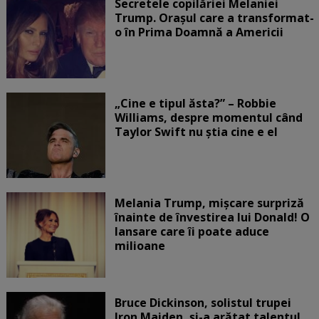
Secretele copilăriei Melaniei
Trump. Orașul care a transformat-
o în Prima Doamnă a Americii
„Cine e tipul ăsta?” – Robbie
Williams, despre momentul când
Taylor Swift nu știa cine e el
Melania Trump, mișcare surpriză
înainte de învestirea lui Donald! O
lansare care îi poate aduce
milioane
Bruce Dickinson, solistul trupei
Iron Maiden, şi-a arătat talentul