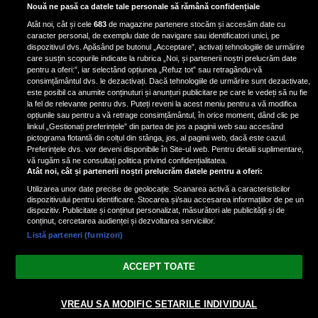
Bruce Dickinson, solistul trupei
Nouă ne pasă ca datele tale personale să rămână confidențiale
Iron Maiden, şi-a arătat talentul
Atât noi, cât și cele
683
de magazine partenere stocăm și accesăm date cu
de scrimer la un concurs în Franţa
caracter personal, de exemplu date de navigare sau identificatori unici, pe
dispozitivul dvs. Apăsând pe butonul „Acceptare”, activați tehnologiile de urmărire
care susțin scopurile indicate la rubrica „Noi, și partenerii noștri prelucrăm date
pentru a oferi:”, iar selectând opțiunea „Refuz tot” sau retragându-vă
consimțământul dvs. le dezactivați. Dacă tehnologiile de urmărire sunt dezactivate,
este posibil ca anumite conținuturi și anunțuri publicitare pe care le vedeți să nu fie
Nicki Minaj, acuzată de agresiune
la fel de relevante pentru dvs. Puteți reveni la acest meniu pentru a vă modifica
de fostul manager: Detalii șocante
opțiunile sau pentru a vă retrage consimțământul, în orice moment, dând clic pe
linkul „Gestionați preferințele” din partea de jos a paginii web sau accesând
din proces
pictograma flotantă din colțul din stânga, jos, al paginii web, dacă este cazul.
Nicki Minaj le-a lăudat pe...
Preferințele dvs. vor deveni disponibile în Site-ul web. Pentru detalii suplimentare,
vă rugăm să ne consultați politica privind confidențialitatea.
Atât noi, cât și partenerii noștri prelucrăm datele pentru a oferi:
Utilizarea unor date precise de geolocație. Scanarea activă a caracteristicilor
dispozitivului pentru identificare. Stocarea și/sau accesarea informațiilor de pe un
dispozitiv. Publicitate și conținut personalizat, măsurători ale publicității și de
conținut, cercetarea audienței și dezvoltarea serviciilor.
Listă parteneri (furnizori)
Vezi varianta Desktop
ACCEPT TOATE
Politica de confidențialitate
Politica cookies
Gestionați preferințele
|
|
VREAU SA MODIFIC SETARILE INDIVIDUAL
© 2026 radiodcnews.ro | Toate drepturile rezervate.