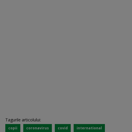
Tagurile articolului:
copii
coronavirus
covid
international