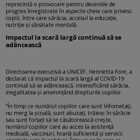
reprezintă o provocare pentru deceniile de
progres înregistrate în aspecte cheie care privesc
copiii, între care sărăcia, accesul la educaţie,
nutriţie şi sănătate mentală.
Impactul la scară largă continuă să se
adâncească
Directoarea executivă a UNICEF, Henrietta Fore, a
declarat că impactul la scară largă al COVID-19
continuă să se adâncească, intensificând sărăcia,
inegalitatea şi ameninţând drepturile copiilor.
"În timp ce numărul copiilor care sunt înfometaţi,
nu merg la şcoală, sunt abuzaţi, trăiesc în sărăcie
sau sunt forţaţi să se căsătorească creşte,
numărul copiilor care au acces la asistenţă
medicală, vaccinuri, hrană suficientă şi servicii