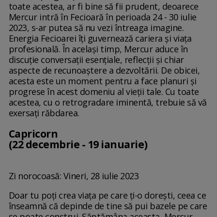
toate acestea, ar fi bine să fii prudent, deoarece
Mercur intră în Fecioară în perioada 24 - 30 iulie
2023, s-ar putea să nu vezi întreaga imagine.
Energia Fecioarei îți guvernează cariera și viața
profesională. În același timp, Mercur aduce în
discuție conversații esențiale, reflecții și chiar
aspecte de recunoaștere a dezvoltării. De obicei,
acesta este un moment pentru a face planuri și
progrese în acest domeniu al vieții tale. Cu toate
acestea, cu o retrogradare iminentă, trebuie să vă
exersați răbdarea.
Capricorn
(22 decembrie - 19 ianuarie)
Zi norocoasă: Vineri, 28 iulie 2023
Doar tu poți crea viața pe care ți-o dorești, ceea ce
înseamnă că depinde de tine să pui bazele pe care
se poate construi. Săptămâna aceasta, Mercur,