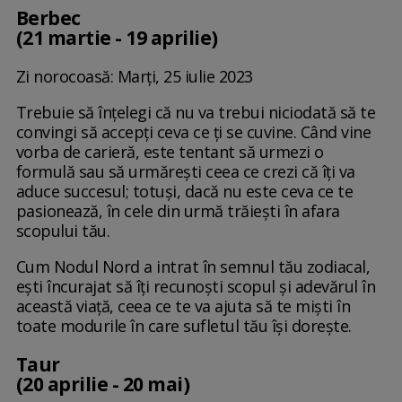
Berbec
(21 martie - 19 aprilie)
Zi norocoasă: Marți, 25 iulie 2023
Trebuie să înțelegi că nu va trebui niciodată să te
convingi să accepți ceva ce ți se cuvine. Când vine
vorba de carieră, este tentant să urmezi o
formulă sau să urmărești ceea ce crezi că îți va
aduce succesul; totuși, dacă nu este ceva ce te
pasionează, în cele din urmă trăiești în afara
scopului tău.
Cum Nodul Nord a intrat în semnul tău zodiacal,
ești încurajat să îți recunoști scopul și adevărul în
această viață, ceea ce te va ajuta să te miști în
toate modurile în care sufletul tău își dorește.
Taur
(20 aprilie - 20 mai)