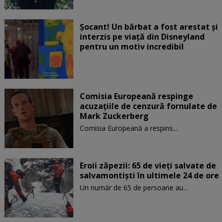
Șocant! Un bărbat a fost arestat și
interzis pe viață din Disneyland
pentru un motiv incredibil
Comisia Europeană respinge
acuzaţiile de cenzură fornulate de
Mark Zuckerberg
Comisia Europeană a respins...
Eroii zăpezii: 65 de vieți salvate de
salvamontiști în ultimele 24 de ore
Un număr de 65 de persoane au...