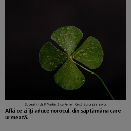
Superstiții de 8 Martie, Ziua Femeii. Ce să faci ca să ai noroc
Află ce zi îți aduce norocul, din săptămâna care
urmează.