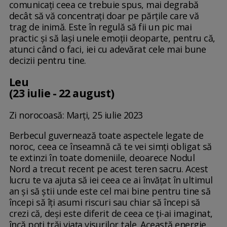
comunicați ceea ce trebuie spus, mai degrabă
decât să vă concentrați doar pe părțile care vă
trag de inimă. Este în regulă să fii un pic mai
practic și să lași unele emoții deoparte, pentru că,
atunci când o faci, iei cu adevărat cele mai bune
decizii pentru tine.
Leu
(23 iulie - 22 august)
Zi norocoasă: Marți, 25 iulie 2023
Berbecul guvernează toate aspectele legate de
noroc, ceea ce înseamnă că te vei simți obligat să
te extinzi în toate domeniile, deoarece Nodul
Nord a trecut recent pe acest teren sacru. Acest
lucru te va ajuta să iei ceea ce ai învățat în ultimul
an și să știi unde este cel mai bine pentru tine să
începi să îți asumi riscuri sau chiar să începi să
crezi că, deși este diferit de ceea ce ți-ai imaginat,
încă poți trăi viața visurilor tale. Această energie