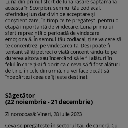
Luna din primul sfert de lună răsare săptămâna
aceasta în Scorpion, semnul tău zodiacal,
oferindu-ți un dar divin de acceptare și
conștientizare, în timp ce te pregătești pentru o
etapă importantă de vindecare. Luna primului
sfert reprezintă o perioadă de vindecare
emoțională. În semnul tău zodiacal, ți se va cere să
te concentrezi pe vindecarea ta. Deși poate fi
tentant să îți petreci o viață concentrându-te pe
durerea altora sau încercând să le fii alături în
felul în care ți-ai fi dorit ca cineva să fi fost alături
de tine, în cele din urmă, nu vei face decât să
îndepărtezi ceea ce îți este destinat.
Săgetător
(22 noiembrie - 21 decembrie)
Zi norocoasă: Vineri, 28 iulie 2023
Ceva se pregătește în sectorul tău de carieră. Cu