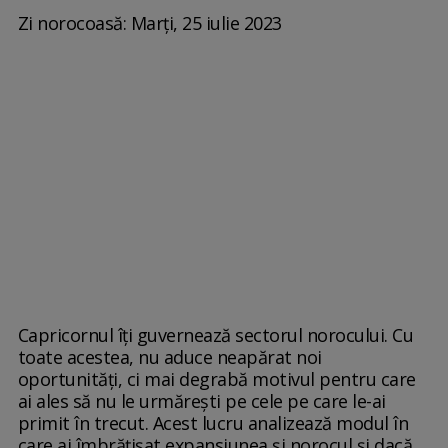
Zi norocoasă: Marți, 25 iulie 2023
Capricornul îți guvernează sectorul norocului. Cu
toate acestea, nu aduce neapărat noi
oportunități, ci mai degrabă motivul pentru care
ai ales să nu le urmărești pe cele pe care le-ai
primit în trecut. Acest lucru analizează modul în
care ai îmbrățișat expansiunea și norocul și dacă