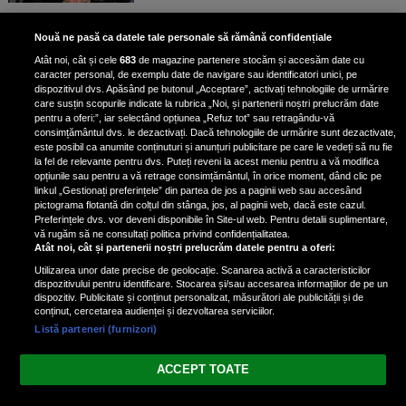
Bruce Dickinson, solistul trupei
Nouă ne pasă ca datele tale personale să rămână confidențiale
Iron Maiden, şi-a arătat talentul
Atât noi, cât și cele
683
de magazine partenere stocăm și accesăm date cu
de scrimer la un concurs în Franţa
caracter personal, de exemplu date de navigare sau identificatori unici, pe
dispozitivul dvs. Apăsând pe butonul „Acceptare”, activați tehnologiile de urmărire
care susțin scopurile indicate la rubrica „Noi, și partenerii noștri prelucrăm date
pentru a oferi:”, iar selectând opțiunea „Refuz tot” sau retragându-vă
consimțământul dvs. le dezactivați. Dacă tehnologiile de urmărire sunt dezactivate,
este posibil ca anumite conținuturi și anunțuri publicitare pe care le vedeți să nu fie
Nicki Minaj, acuzată de agresiune
la fel de relevante pentru dvs. Puteți reveni la acest meniu pentru a vă modifica
de fostul manager: Detalii șocante
opțiunile sau pentru a vă retrage consimțământul, în orice moment, dând clic pe
linkul „Gestionați preferințele” din partea de jos a paginii web sau accesând
din proces
pictograma flotantă din colțul din stânga, jos, al paginii web, dacă este cazul.
Nicki Minaj le-a lăudat pe...
Preferințele dvs. vor deveni disponibile în Site-ul web. Pentru detalii suplimentare,
vă rugăm să ne consultați politica privind confidențialitatea.
Atât noi, cât și partenerii noștri prelucrăm datele pentru a oferi:
Utilizarea unor date precise de geolocație. Scanarea activă a caracteristicilor
dispozitivului pentru identificare. Stocarea și/sau accesarea informațiilor de pe un
dispozitiv. Publicitate și conținut personalizat, măsurători ale publicității și de
conținut, cercetarea audienței și dezvoltarea serviciilor.
Listă parteneri (furnizori)
Vezi varianta Desktop
ACCEPT TOATE
Politica de confidențialitate
Politica cookies
Gestionați preferințele
|
|