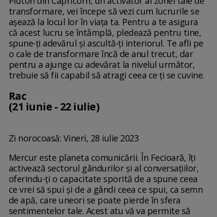
Pluton din Capricorn, un activator al zonei tale de
transformare, vei începe să vezi cum lucrurile se
așează la locul lor în viața ta. Pentru a te asigura
că acest lucru se întâmplă, pledează pentru tine,
spune-ți adevărul și ascultă-ți interiorul. Te afli pe
o cale de transformare încă de anul trecut, dar
pentru a ajunge cu adevărat la nivelul următor,
trebuie să fii capabil să atragi ceea ce ți se cuvine.
Rac
(21 iunie - 22 iulie)
Zi norocoasă: Vineri, 28 iulie 2023
Mercur este planeta comunicării. În Fecioară, îți
activează sectorul gândurilor și al conversațiilor,
oferindu-ți o capacitate sporită de a spune ceea
ce vrei să spui și de a gândi ceea ce spui, ca semn
de apă, care uneori se poate pierde în sfera
sentimentelor tale. Acest atu vă va permite să