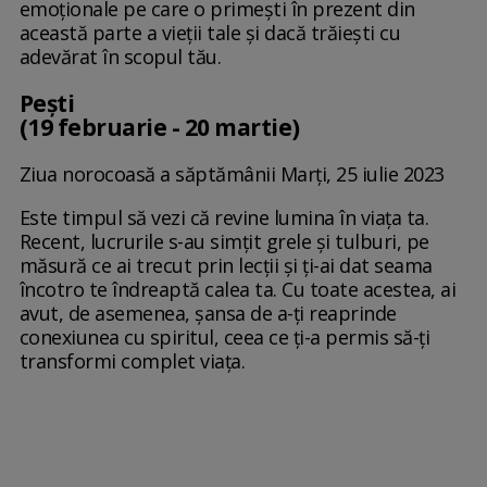
emoționale pe care o primești în prezent din
această parte a vieții tale și dacă trăiești cu
adevărat în scopul tău.
Pești
(19 februarie - 20 martie)
Ziua norocoasă a săptămânii Marți, 25 iulie 2023
Este timpul să vezi că revine lumina în viața ta.
Recent, lucrurile s-au simțit grele și tulburi, pe
măsură ce ai trecut prin lecții și ți-ai dat seama
încotro te îndreaptă calea ta. Cu toate acestea, ai
avut, de asemenea, șansa de a-ți reaprinde
conexiunea cu spiritul, ceea ce ți-a permis să-ți
transformi complet viața.