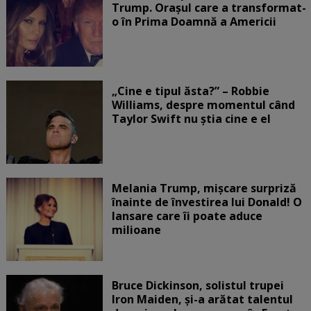
Trump. Orașul care a transformat-
o în Prima Doamnă a Americii
„Cine e tipul ăsta?” – Robbie
Williams, despre momentul când
Taylor Swift nu știa cine e el
Melania Trump, mișcare surpriză
înainte de învestirea lui Donald! O
lansare care îi poate aduce
milioane
Bruce Dickinson, solistul trupei
Iron Maiden, şi-a arătat talentul