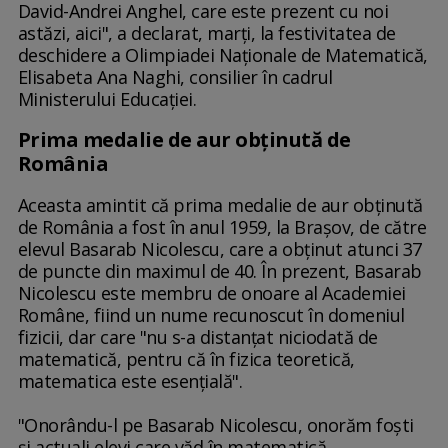
David-Andrei Anghel, care este prezent cu noi
astăzi, aici", a declarat, marţi, la festivitatea de
deschidere a Olimpiadei Naţionale de Matematică,
Elisabeta Ana Naghi, consilier în cadrul
Ministerului Educaţiei.
Prima medalie de aur obţinută de
România
Aceasta amintit că prima medalie de aur obţinută
de România a fost în anul 1959, la Braşov, de către
elevul Basarab Nicolescu, care a obţinut atunci 37
de puncte din maximul de 40. În prezent, Basarab
Nicolescu este membru de onoare al Academiei
Române, fiind un nume recunoscut în domeniul
fizicii, dar care "nu s-a distanţat niciodată de
matematică, pentru că în fizica teoretică,
matematica este esenţială".
"Onorându-l pe Basarab Nicolescu, onorăm foşti
şi actuali elevi care văd în matematică