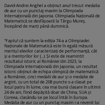
David-Andrei Anghel a obţinut anul trecut medalia
de aur cu un punctaj maxim la Olimpiada
Internaţională din Japonia. Olimpiada Naţională de
Matematică se desfăşoară la Târgu Mureş,
începând de marţi până duminică.
"Faptul că suntem la ediţia 74-a a Olimpiadei
Naţionale de Matematică este în egală măsură
meritul elevilor caracterizaţi de performanţă, cât
şi a mentorilor lor (...). Şi este de reamintit
rezultatul istoric al României din 2023, la
Olimpiada Internaţională din Japonia, un rezultat
istoric obţinut de echipa olimpică de matematică
a României, cinci medalii de aur şi o medalie de
argint, cu un total de 208 puncte s-a clasat pe
locul patru în lume, cea mai bună clasare în ultimii
24 de ani, fiind depăşită doar de China, SUA şi
Coreea, clasându-se pe locul întâi în Europa.
Medalia de aur cu un punctaj maxim i-a revenit lui