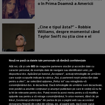
o în Prima Doamnă a Americii
„Cine e tipul ăsta?” – Robbie
Williams, despre momentul când
Taylor Swift nu știa cine e el
Bruce Dickinson, solistul trupei
Nouă ne pasă ca datele tale personale să rămână confidențiale
Iron Maiden, şi-a arătat talentul
Atât noi, cât și cele
683
de magazine partenere stocăm și accesăm date cu
de scrimer la un concurs în Franţa
caracter personal, de exemplu date de navigare sau identificatori unici, pe
dispozitivul dvs. Apăsând pe butonul „Acceptare”, activați tehnologiile de urmărire
care susțin scopurile indicate la rubrica „Noi, și partenerii noștri prelucrăm date
pentru a oferi:”, iar selectând opțiunea „Refuz tot” sau retragându-vă
consimțământul dvs. le dezactivați. Dacă tehnologiile de urmărire sunt dezactivate,
este posibil ca anumite conținuturi și anunțuri publicitare pe care le vedeți să nu fie
Nicki Minaj, acuzată de agresiune
la fel de relevante pentru dvs. Puteți reveni la acest meniu pentru a vă modifica
de fostul manager: Detalii șocante
opțiunile sau pentru a vă retrage consimțământul, în orice moment, dând clic pe
linkul „Gestionați preferințele” din partea de jos a paginii web sau accesând
din proces
pictograma flotantă din colțul din stânga, jos, al paginii web, dacă este cazul.