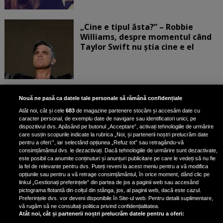
„Cine e tipul ăsta?” – Robbie
Williams, despre momentul când
Taylor Swift nu știa cine e el
Bruce Dickinson, solistul trupei
Nouă ne pasă ca datele tale personale să rămână confidențiale
Iron Maiden, şi-a arătat talentul
Atât noi, cât și cele
683
de magazine partenere stocăm și accesăm date cu
de scrimer la un concurs în Franţa
caracter personal, de exemplu date de navigare sau identificatori unici, pe
dispozitivul dvs. Apăsând pe butonul „Acceptare”, activați tehnologiile de urmărire
care susțin scopurile indicate la rubrica „Noi, și partenerii noștri prelucrăm date
pentru a oferi:”, iar selectând opțiunea „Refuz tot” sau retragându-vă
consimțământul dvs. le dezactivați. Dacă tehnologiile de urmărire sunt dezactivate,
este posibil ca anumite conținuturi și anunțuri publicitare pe care le vedeți să nu fie
Nicki Minaj, acuzată de agresiune
la fel de relevante pentru dvs. Puteți reveni la acest meniu pentru a vă modifica
de fostul manager: Detalii șocante
opțiunile sau pentru a vă retrage consimțământul, în orice moment, dând clic pe
linkul „Gestionați preferințele” din partea de jos a paginii web sau accesând
din proces
pictograma flotantă din colțul din stânga, jos, al paginii web, dacă este cazul.
Nicki Minaj le-a lăudat pe...
Preferințele dvs. vor deveni disponibile în Site-ul web. Pentru detalii suplimentare,
vă rugăm să ne consultați politica privind confidențialitatea.
Atât noi, cât și partenerii noștri prelucrăm datele pentru a oferi: