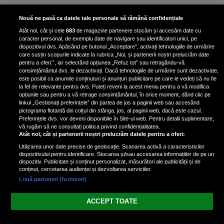
Bruce Dickinson, solistul trupei
Nouă ne pasă ca datele tale personale să rămână confidențiale
Iron Maiden, şi-a arătat talentul
Atât noi, cât și cele
683
de magazine partenere stocăm și accesăm date cu
de scrimer la un concurs în Franţa
caracter personal, de exemplu date de navigare sau identificatori unici, pe
dispozitivul dvs. Apăsând pe butonul „Acceptare”, activați tehnologiile de urmărire
care susțin scopurile indicate la rubrica „Noi, și partenerii noștri prelucrăm date
pentru a oferi:”, iar selectând opțiunea „Refuz tot” sau retragându-vă
consimțământul dvs. le dezactivați. Dacă tehnologiile de urmărire sunt dezactivate,
este posibil ca anumite conținuturi și anunțuri publicitare pe care le vedeți să nu fie
Nicki Minaj, acuzată de agresiune
la fel de relevante pentru dvs. Puteți reveni la acest meniu pentru a vă modifica
de fostul manager: Detalii șocante
opțiunile sau pentru a vă retrage consimțământul, în orice moment, dând clic pe
linkul „Gestionați preferințele” din partea de jos a paginii web sau accesând
din proces
pictograma flotantă din colțul din stânga, jos, al paginii web, dacă este cazul.
Nicki Minaj le-a lăudat pe...
Preferințele dvs. vor deveni disponibile în Site-ul web. Pentru detalii suplimentare,
vă rugăm să ne consultați politica privind confidențialitatea.
Atât noi, cât și partenerii noștri prelucrăm datele pentru a oferi:
Utilizarea unor date precise de geolocație. Scanarea activă a caracteristicilor
dispozitivului pentru identificare. Stocarea și/sau accesarea informațiilor de pe un
dispozitiv. Publicitate și conținut personalizat, măsurători ale publicității și de
conținut, cercetarea audienței și dezvoltarea serviciilor.
Listă parteneri (furnizori)
Vezi varianta Desktop
ACCEPT TOATE
Politica de confidențialitate
Politica cookies
Gestionați preferințele
|
|