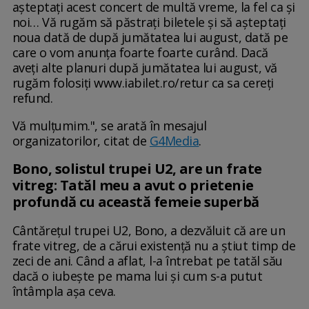
așteptați acest concert de multă vreme, la fel ca și
noi… Vă rugăm să păstrați biletele și să așteptați
noua dată de după jumătatea lui august, dată pe
care o vom anunța foarte foarte curând. Dacă
aveți alte planuri după jumătatea lui august, vă
rugăm folosiți www.iabilet.ro/retur ca sa cereți
refund.
Vă mulțumim.", se arată în mesajul
organizatorilor, citat de
G4Media
.
Bono, solistul trupei U2, are un frate
vitreg: Tatăl meu a avut o prietenie
profundă cu această femeie superbă
Cântărețul trupei U2, Bono, a dezvăluit că are un
frate vitreg, de a cărui existență nu a știut timp de
zeci de ani. Când a aflat, l-a întrebat pe tatăl său
dacă o iubește pe mama lui și cum s-a putut
întâmpla așa ceva.