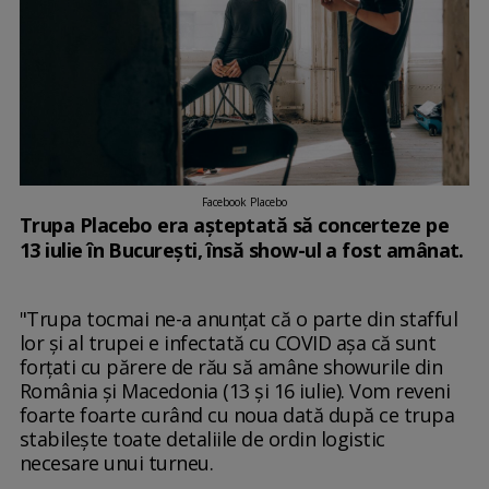
Facebook Placebo
Trupa Placebo era aşteptată să concerteze pe
13 iulie în Bucureşti, însă show-ul a fost amânat.
"Trupa tocmai ne-a anunțat că o parte din stafful
lor și al trupei e infectată cu COVID așa că sunt
forțati cu părere de rău să amâne showurile din
România și Macedonia (13 și 16 iulie). Vom reveni
foarte foarte curând cu noua dată după ce trupa
stabilește toate detaliile de ordin logistic
necesare unui turneu.