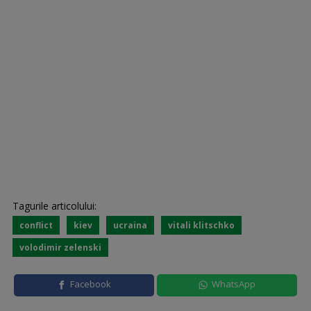
Tagurile articolului:
conflict
kiev
ucraina
vitali klitschko
volodimir zelenski
Facebook
WhatsApp