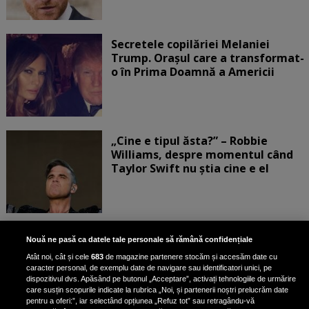
Secretele copilăriei Melaniei
Trump. Orașul care a transformat-
o în Prima Doamnă a Americii
„Cine e tipul ăsta?” – Robbie
Williams, despre momentul când
Taylor Swift nu știa cine e el
Bruce Dickinson, solistul trupei
Nouă ne pasă ca datele tale personale să rămână confidențiale
Iron Maiden, şi-a arătat talentul
Atât noi, cât și cele
683
de magazine partenere stocăm și accesăm date cu
de scrimer la un concurs în Franţa
caracter personal, de exemplu date de navigare sau identificatori unici, pe
dispozitivul dvs. Apăsând pe butonul „Acceptare”, activați tehnologiile de urmărire
care susțin scopurile indicate la rubrica „Noi, și partenerii noștri prelucrăm date
pentru a oferi:”, iar selectând opțiunea „Refuz tot” sau retragându-vă