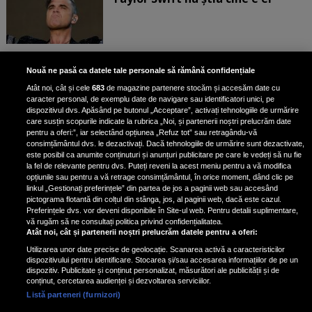
Bruce Dickinson, solistul trupei
Nouă ne pasă ca datele tale personale să rămână confidențiale
Iron Maiden, şi-a arătat talentul
Atât noi, cât și cele
683
de magazine partenere stocăm și accesăm date cu
de scrimer la un concurs în Franţa
caracter personal, de exemplu date de navigare sau identificatori unici, pe
dispozitivul dvs. Apăsând pe butonul „Acceptare”, activați tehnologiile de urmărire
care susțin scopurile indicate la rubrica „Noi, și partenerii noștri prelucrăm date
pentru a oferi:”, iar selectând opțiunea „Refuz tot” sau retragându-vă
consimțământul dvs. le dezactivați. Dacă tehnologiile de urmărire sunt dezactivate,
este posibil ca anumite conținuturi și anunțuri publicitare pe care le vedeți să nu fie
Nicki Minaj, acuzată de agresiune
la fel de relevante pentru dvs. Puteți reveni la acest meniu pentru a vă modifica
de fostul manager: Detalii șocante
opțiunile sau pentru a vă retrage consimțământul, în orice moment, dând clic pe
linkul „Gestionați preferințele” din partea de jos a paginii web sau accesând
din proces
pictograma flotantă din colțul din stânga, jos, al paginii web, dacă este cazul.
Nicki Minaj le-a lăudat pe...
Preferințele dvs. vor deveni disponibile în Site-ul web. Pentru detalii suplimentare,
vă rugăm să ne consultați politica privind confidențialitatea.
Atât noi, cât și partenerii noștri prelucrăm datele pentru a oferi:
Utilizarea unor date precise de geolocație. Scanarea activă a caracteristicilor
dispozitivului pentru identificare. Stocarea și/sau accesarea informațiilor de pe un
dispozitiv. Publicitate și conținut personalizat, măsurători ale publicității și de
conținut, cercetarea audienței și dezvoltarea serviciilor.
Listă parteneri (furnizori)