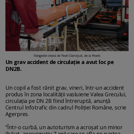
Fotografie creată de Pavel Danilyuk, de la Pexels
Un grav accident de circulație a avut loc pe
DN2B.
Un copil a fost rănit grav, vineri, într-un accident
produs în zona localităţii vasluiene Valea Grecului,
circulaţia pe DN 2B fiind întreruptă, anunţă
Centrul Infotrafic din cadrul Poliţiei Române, scrie
Agerpres.
"Într-o curbă, un autoturism a acroşat un minor
(băiat, aproximativ 7 ani) care se afla pe partea