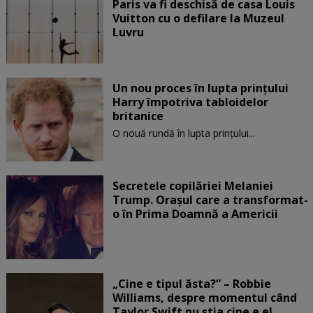
Paris va fi deschisă de casa Louis
Vuitton cu o defilare la Muzeul
Luvru
Un nou proces în lupta prinţului
Harry împotriva tabloidelor
britanice
O nouă rundă în lupta prinţului...
Secretele copilăriei Melaniei
Trump. Orașul care a transformat-
o în Prima Doamnă a Americii
„Cine e tipul ăsta?” – Robbie
Williams, despre momentul când
Taylor Swift nu știa cine e el