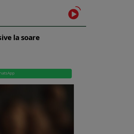
ive la soare
hatsApp