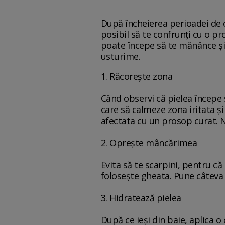
După încheierea perioadei de c
posibil să te confrunți cu o pr
poate începe să te mănânce și 
usturime.
1. Răcorește zona
Când observi că pielea începe s
care să calmeze zona iritata ș
afectata cu un prosop curat. Nu
2. Oprește mâncărimea
Evita să te scarpini, pentru că 
folosește gheata. Pune câteva 
3. Hidratează pielea
După ce ieși din baie, aplica 