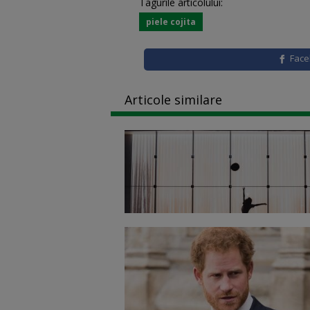
Tagurile articolului:
piele cojita
Fac
Articole similare