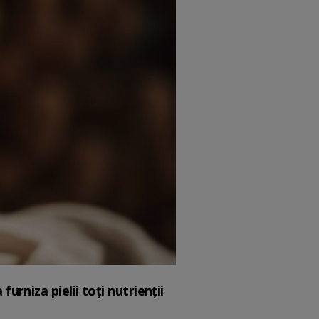
urniza pielii toți nutrienții