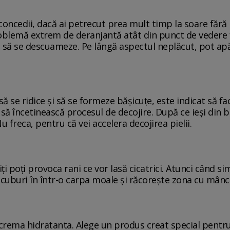
oncedii, dacă ai petrecut prea mult timp la soare fără 
oblemă extrem de deranjantă atât din punct de vedere fiz
să se descuameze. Pe lângă aspectul neplăcut, pot apăr
ă se ridice și să se formeze bășicuțe, este indicat să fa
i să încetinească procesul de decojire. După ce ieși di
 freca, pentru că vei accelera decojirea pielii.
iți poți provoca rani ce vor lasă cicatrici. Atunci când si
cuburi în într-o carpa moale și răcorește zona cu mânc
o crema hidratanta. Alege un produs creat special pentr