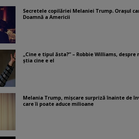
Secretele copilăriei Melaniei Trump. Orașul c
Doamnă a Americii
„Cine e tipul ăsta?” – Robbie Williams, despr
știa cine e el
Melania Trump, mișcare surpriză înainte de înv
care îi poate aduce milioane