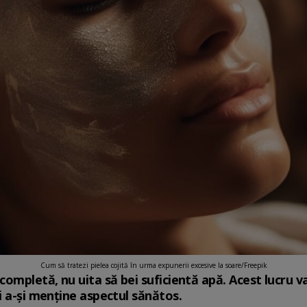
Cum să tratezi pielea cojită în urma expunerii excesive la soare/Freepik
ompletă, nu uita să bei suficientă apă. Acest lucru va f
i a-și menține aspectul sănătos.