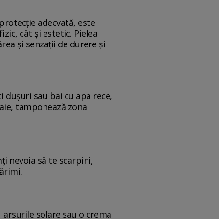
protecție adecvată, este
ic, cât și estetic. Pielea
ea și senzații de durere și
ci dușuri sau bai cu apa rece,
n baie, tamponează zona
mți nevoia să te scarpini,
ărimi.
u arsurile solare sau o crema