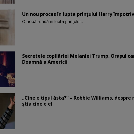
Un nou proces în lupta prinţului Harry împotriv
O nouă rundă în lupta prinţului...
Secretele copilăriei Melaniei Trump. Orașul c
Doamnă a Americii
„Cine e tipul ăsta?” – Robbie Williams, despr
știa cine e el