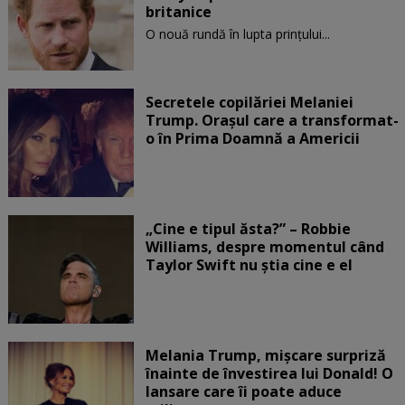
britanice
O nouă rundă în lupta prinţului...
Secretele copilăriei Melaniei
Trump. Orașul care a transformat-
o în Prima Doamnă a Americii
„Cine e tipul ăsta?” – Robbie
Williams, despre momentul când
Taylor Swift nu știa cine e el
Melania Trump, mișcare surpriză
înainte de învestirea lui Donald! O
lansare care îi poate aduce