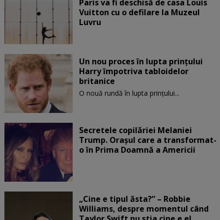
Paris va fi deschisă de casa Louis
Vuitton cu o defilare la Muzeul
Luvru
Un nou proces în lupta prinţului
Harry împotriva tabloidelor
britanice
O nouă rundă în lupta prinţului...
Secretele copilăriei Melaniei
Trump. Orașul care a transformat-
o în Prima Doamnă a Americii
„Cine e tipul ăsta?” – Robbie
Williams, despre momentul când
Taylor Swift nu știa cine e el