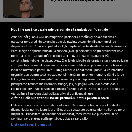
Bruce Dickinson, solistul trupei
Nouă ne pasă ca datele tale personale să rămână confidențiale
Iron Maiden, şi-a arătat talentul
Atât noi, cât și cele
683
de magazine partenere stocăm și accesăm date cu
de scrimer la un concurs în Franţa
caracter personal, de exemplu date de navigare sau identificatori unici, pe
dispozitivul dvs. Apăsând pe butonul „Acceptare”, activați tehnologiile de urmărire
care susțin scopurile indicate la rubrica „Noi, și partenerii noștri prelucrăm date
pentru a oferi:”, iar selectând opțiunea „Refuz tot” sau retragându-vă
consimțământul dvs. le dezactivați. Dacă tehnologiile de urmărire sunt dezactivate,
este posibil ca anumite conținuturi și anunțuri publicitare pe care le vedeți să nu fie
Nicki Minaj, acuzată de agresiune
la fel de relevante pentru dvs. Puteți reveni la acest meniu pentru a vă modifica
de fostul manager: Detalii șocante
opțiunile sau pentru a vă retrage consimțământul, în orice moment, dând clic pe
linkul „Gestionați preferințele” din partea de jos a paginii web sau accesând
din proces
pictograma flotantă din colțul din stânga, jos, al paginii web, dacă este cazul.
Nicki Minaj le-a lăudat pe...
Preferințele dvs. vor deveni disponibile în Site-ul web. Pentru detalii suplimentare,
vă rugăm să ne consultați politica privind confidențialitatea.
Atât noi, cât și partenerii noștri prelucrăm datele pentru a oferi:
Utilizarea unor date precise de geolocație. Scanarea activă a caracteristicilor
dispozitivului pentru identificare. Stocarea și/sau accesarea informațiilor de pe un
dispozitiv. Publicitate și conținut personalizat, măsurători ale publicității și de
conținut, cercetarea audienței și dezvoltarea serviciilor.
Listă parteneri (furnizori)