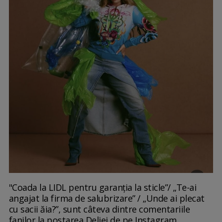
"Coada la LIDL pentru garanția la sticle”/ „Te-ai
angajat la firma de salubrizare” / „Unde ai plecat
cu sacii ăia?”, sunt câteva dintre comentariile
fanilor la postarea Deliei de pe Instagram.