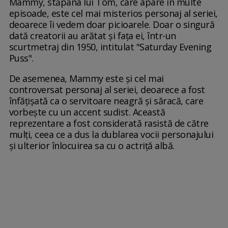
Mammy, stăpâna lui Tom, care apare în multe
episoade, este cel mai misterios personaj al seriei,
deoarece îi vedem doar picioarele. Doar o singură
dată creatorii au arătat și fața ei, într-un
scurtmetraj din 1950, intitulat "Saturday Evening
Puss".
De asemenea, Mammy este și cel mai
controversat personaj al seriei, deoarece a fost
înfățișată ca o servitoare neagră și săracă, care
vorbește cu un accent sudist. Această
reprezentare a fost considerată rasistă de către
mulți, ceea ce a dus la dublarea vocii personajului
și ulterior înlocuirea sa cu o actriță albă.