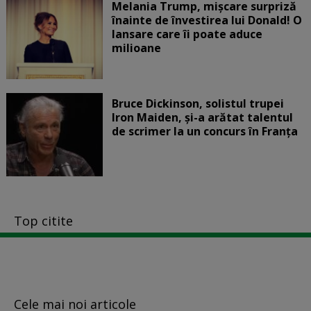
Melania Trump, mișcare surpriză
înainte de învestirea lui Donald! O
lansare care îi poate aduce
milioane
Bruce Dickinson, solistul trupei
Iron Maiden, şi-a arătat talentul
de scrimer la un concurs în Franţa
Top citite
Cele mai noi articole