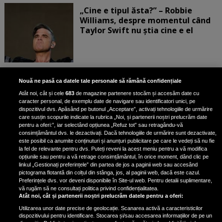
„Cine e tipul ăsta?” – Robbie
Williams, despre momentul când
Taylor Swift nu știa cine e el
Bruce Dickinson, solistul trupei
Nouă ne pasă ca datele tale personale să rămână confidențiale
Iron Maiden, şi-a arătat talentul
Atât noi, cât și cele
683
de magazine partenere stocăm și accesăm date cu
de scrimer la un concurs în Franţa
caracter personal, de exemplu date de navigare sau identificatori unici, pe
dispozitivul dvs. Apăsând pe butonul „Acceptare”, activați tehnologiile de urmărire
care susțin scopurile indicate la rubrica „Noi, și partenerii noștri prelucrăm date
pentru a oferi:”, iar selectând opțiunea „Refuz tot” sau retragându-vă
consimțământul dvs. le dezactivați. Dacă tehnologiile de urmărire sunt dezactivate,
este posibil ca anumite conținuturi și anunțuri publicitare pe care le vedeți să nu fie
Nicki Minaj, acuzată de agresiune
la fel de relevante pentru dvs. Puteți reveni la acest meniu pentru a vă modifica
de fostul manager: Detalii șocante
opțiunile sau pentru a vă retrage consimțământul, în orice moment, dând clic pe
linkul „Gestionați preferințele” din partea de jos a paginii web sau accesând
din proces
pictograma flotantă din colțul din stânga, jos, al paginii web, dacă este cazul.
Nicki Minaj le-a lăudat pe...
Preferințele dvs. vor deveni disponibile în Site-ul web. Pentru detalii suplimentare,
vă rugăm să ne consultați politica privind confidențialitatea.
Atât noi, cât și partenerii noștri prelucrăm datele pentru a oferi:
Utilizarea unor date precise de geolocație. Scanarea activă a caracteristicilor
dispozitivului pentru identificare. Stocarea și/sau accesarea informațiilor de pe un