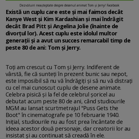
Dezvăluiri neaşteptate despre desenul animat Tom şi Jerry/ Facebook
Există un cuplu care este și mai faimos decât
Kanye West și Kim Kardashian și mai îndrăgit
decât Brad Pitt și Angelina Jolie (înainte de
divorțul lor). Acest cuplu este idolul multor
generații și a avut un succes remarcabil timp de
peste 80 de ani: Tom și Jerry.
Toți am crescut cu Tom și Jerry. Indiferent de
vârstă, fie că sunteți în prezent bunic sau nepot,
este imposibil să nu vă îndrăgiți și să nu vă distrați
cu cel mai cunoscut cuplu de desene animate.
Celebra pisică și la fel de celebrul șoricel au
debutat acum peste 80 de ani, când studiourile
MGM au lansat scurtmetrajul "Puss Gets the
Boot" în cinematografe pe 10 februarie 1940.
Inițial, studiourile nu au fost prea încântate de
ideea acestor două personaje, dar creatorii lor au
insistat și au continuat să creadă în ele.