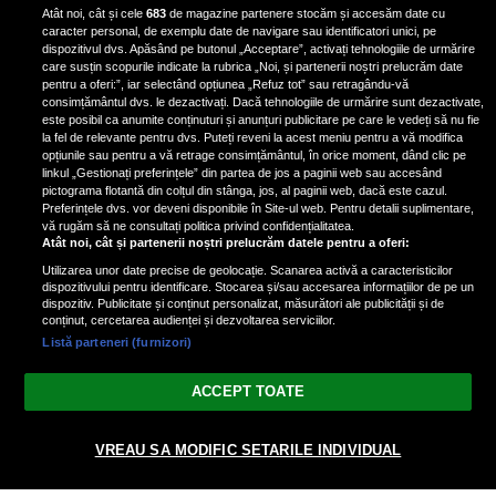
Iron Maiden, şi-a arătat talentul
Atât noi, cât și cele
683
de magazine partenere stocăm și accesăm date cu
de scrimer la un concurs în Franţa
caracter personal, de exemplu date de navigare sau identificatori unici, pe
dispozitivul dvs. Apăsând pe butonul „Acceptare”, activați tehnologiile de urmărire
care susțin scopurile indicate la rubrica „Noi, și partenerii noștri prelucrăm date
pentru a oferi:”, iar selectând opțiunea „Refuz tot” sau retragându-vă
consimțământul dvs. le dezactivați. Dacă tehnologiile de urmărire sunt dezactivate,
este posibil ca anumite conținuturi și anunțuri publicitare pe care le vedeți să nu fie
Nicki Minaj, acuzată de agresiune
la fel de relevante pentru dvs. Puteți reveni la acest meniu pentru a vă modifica
de fostul manager: Detalii șocante
opțiunile sau pentru a vă retrage consimțământul, în orice moment, dând clic pe
linkul „Gestionați preferințele” din partea de jos a paginii web sau accesând
din proces
pictograma flotantă din colțul din stânga, jos, al paginii web, dacă este cazul.
Nicki Minaj le-a lăudat pe...
Preferințele dvs. vor deveni disponibile în Site-ul web. Pentru detalii suplimentare,
vă rugăm să ne consultați politica privind confidențialitatea.
Atât noi, cât și partenerii noștri prelucrăm datele pentru a oferi:
Utilizarea unor date precise de geolocație. Scanarea activă a caracteristicilor
dispozitivului pentru identificare. Stocarea și/sau accesarea informațiilor de pe un
dispozitiv. Publicitate și conținut personalizat, măsurători ale publicității și de
conținut, cercetarea audienței și dezvoltarea serviciilor.
Listă parteneri (furnizori)
Vezi varianta Desktop
ACCEPT TOATE
Politica de confidențialitate
Politica cookies
Gestionați preferințele
|
|
VREAU SA MODIFIC SETARILE INDIVIDUAL
© 2026 radiodcnews.ro | Toate drepturile rezervate.