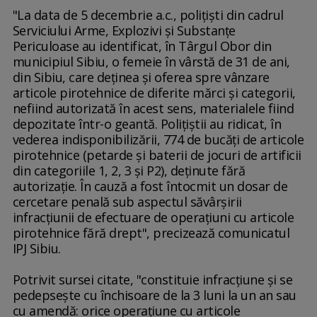
"La data de 5 decembrie a.c., poliţişti din cadrul
Serviciului Arme, Explozivi şi Substanţe
Periculoase au identificat, în Târgul Obor din
municipiul Sibiu, o femeie în vârstă de 31 de ani,
din Sibiu, care deţinea şi oferea spre vânzare
articole pirotehnice de diferite mărci şi categorii,
nefiind autorizată în acest sens, materialele fiind
depozitate într-o geantă. Poliţiştii au ridicat, în
vederea indisponibilizării, 774 de bucăţi de articole
pirotehnice (petarde şi baterii de jocuri de artificii
din categoriile 1, 2, 3 şi P2), deţinute fără
autorizaţie. În cauză a fost întocmit un dosar de
cercetare penală sub aspectul săvârşirii
infracţiunii de efectuare de operaţiuni cu articole
pirotehnice fără drept", precizează comunicatul
IPJ Sibiu.
Potrivit sursei citate, "constituie infracţiune şi se
pedepseşte cu închisoare de la 3 luni la un an sau
cu amendă: orice operaţiune cu articole