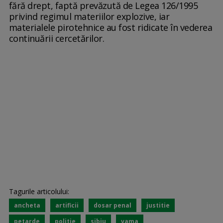
fără drept, faptă prevăzută de Legea 126/1995
privind regimul materiilor explozive, iar
materialele pirotehnice au fost ridicate în vederea
continuării cercetărilor.
Tagurile articolului:
ancheta
artificii
dosar penal
justitie
petarde
politie
sibiu
vama