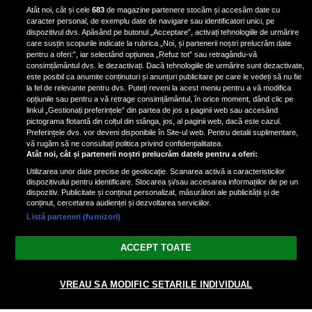
Iron Maiden, şi-a arătat talentul
Atât noi, cât și cele
683
de magazine partenere stocăm și accesăm date cu
de scrimer la un concurs în Franţa
caracter personal, de exemplu date de navigare sau identificatori unici, pe
dispozitivul dvs. Apăsând pe butonul „Acceptare”, activați tehnologiile de urmărire
care susțin scopurile indicate la rubrica „Noi, și partenerii noștri prelucrăm date
pentru a oferi:”, iar selectând opțiunea „Refuz tot” sau retragându-vă
consimțământul dvs. le dezactivați. Dacă tehnologiile de urmărire sunt dezactivate,
este posibil ca anumite conținuturi și anunțuri publicitare pe care le vedeți să nu fie
Nicki Minaj, acuzată de agresiune
la fel de relevante pentru dvs. Puteți reveni la acest meniu pentru a vă modifica
de fostul manager: Detalii șocante
opțiunile sau pentru a vă retrage consimțământul, în orice moment, dând clic pe
linkul „Gestionați preferințele” din partea de jos a paginii web sau accesând
din proces
pictograma flotantă din colțul din stânga, jos, al paginii web, dacă este cazul.
Nicki Minaj le-a lăudat pe...
Preferințele dvs. vor deveni disponibile în Site-ul web. Pentru detalii suplimentare,
vă rugăm să ne consultați politica privind confidențialitatea.
Atât noi, cât și partenerii noștri prelucrăm datele pentru a oferi:
Utilizarea unor date precise de geolocație. Scanarea activă a caracteristicilor
dispozitivului pentru identificare. Stocarea și/sau accesarea informațiilor de pe un
dispozitiv. Publicitate și conținut personalizat, măsurători ale publicității și de
conținut, cercetarea audienței și dezvoltarea serviciilor.
Listă parteneri (furnizori)
Vezi varianta Desktop
ACCEPT TOATE
Politica de confidențialitate
Politica cookies
Gestionați preferințele
|
|
VREAU SA MODIFIC SETARILE INDIVIDUAL
© 2026 radiodcnews.ro | Toate drepturile rezervate.