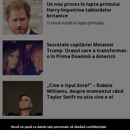
Un nou proces în lupta prinţului
Harry împotriva tabloidelor
britanice
O nouă rundă în lupta prinţului...
Secretele copilăriei Melaniei
Trump. Orașul care a transformat-
o în Prima Doamnă a Americii
„Cine e tipul ăsta?” – Robbie
Williams, despre momentul când
Taylor Swift nu știa cine e el
Bruce Dickinson, solistul trupei
Nouă ne pasă ca datele tale personale să rămână confidențiale