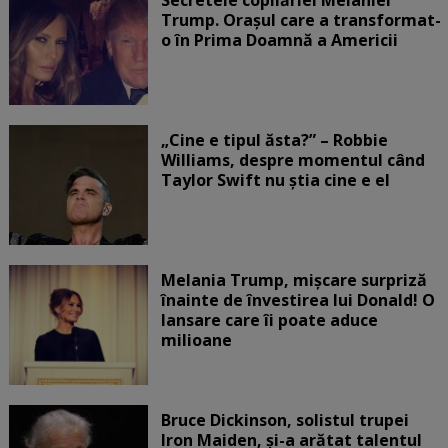
Secretele copilăriei Melaniei
Trump. Orașul care a transformat-
o în Prima Doamnă a Americii
„Cine e tipul ăsta?” – Robbie
Williams, despre momentul când
Taylor Swift nu știa cine e el
Melania Trump, mișcare surpriză
înainte de învestirea lui Donald! O
lansare care îi poate aduce
milioane
Bruce Dickinson, solistul trupei
Iron Maiden, şi-a arătat talentul