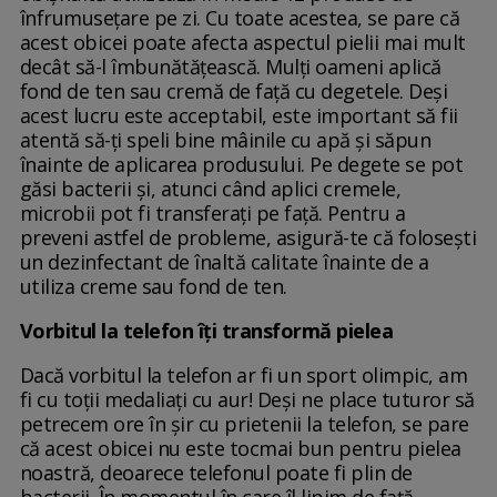
înfrumusețare pe zi. Cu toate acestea, se pare că
acest obicei poate afecta aspectul pielii mai mult
decât să-l îmbunătățească. Mulți oameni aplică
fond de ten sau cremă de față cu degetele. Deși
acest lucru este acceptabil, este important să fii
atentă să-ți speli bine mâinile cu apă și săpun
înainte de aplicarea produsului. Pe degete se pot
găsi bacterii și, atunci când aplici cremele,
microbii pot fi transferați pe față. Pentru a
preveni astfel de probleme, asigură-te că folosești
un dezinfectant de înaltă calitate înainte de a
utiliza creme sau fond de ten.
Vorbitul la telefon îţi transformă pielea
Dacă vorbitul la telefon ar fi un sport olimpic, am
fi cu toţii medaliaţi cu aur! Deşi ne place tuturor să
petrecem ore în şir cu prietenii la telefon, se pare
că acest obicei nu este tocmai bun pentru pielea
noastră, deoarece telefonul poate fi plin de
bacterii. În momentul în care îl lipim de faţă,