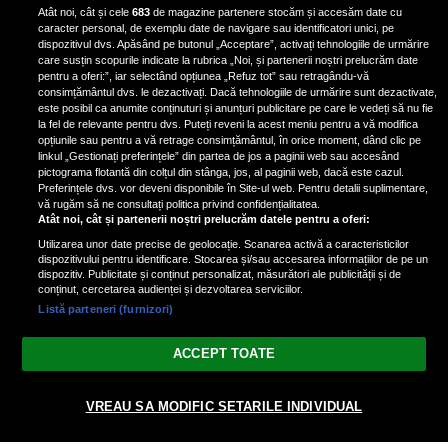
Iron Maiden, şi-a arătat talentul
Atât noi, cât și cele
683
de magazine partenere stocăm și accesăm date cu
de scrimer la un concurs în Franţa
caracter personal, de exemplu date de navigare sau identificatori unici, pe
dispozitivul dvs. Apăsând pe butonul „Acceptare”, activați tehnologiile de urmărire
care susțin scopurile indicate la rubrica „Noi, și partenerii noștri prelucrăm date
pentru a oferi:”, iar selectând opțiunea „Refuz tot” sau retragându-vă
consimțământul dvs. le dezactivați. Dacă tehnologiile de urmărire sunt dezactivate,
este posibil ca anumite conținuturi și anunțuri publicitare pe care le vedeți să nu fie
Nicki Minaj, acuzată de agresiune
la fel de relevante pentru dvs. Puteți reveni la acest meniu pentru a vă modifica
de fostul manager: Detalii șocante
opțiunile sau pentru a vă retrage consimțământul, în orice moment, dând clic pe
linkul „Gestionați preferințele” din partea de jos a paginii web sau accesând
din proces
pictograma flotantă din colțul din stânga, jos, al paginii web, dacă este cazul.
Nicki Minaj le-a lăudat pe...
Preferințele dvs. vor deveni disponibile în Site-ul web. Pentru detalii suplimentare,
vă rugăm să ne consultați politica privind confidențialitatea.
Atât noi, cât și partenerii noștri prelucrăm datele pentru a oferi:
Utilizarea unor date precise de geolocație. Scanarea activă a caracteristicilor
dispozitivului pentru identificare. Stocarea și/sau accesarea informațiilor de pe un
dispozitiv. Publicitate și conținut personalizat, măsurători ale publicității și de
conținut, cercetarea audienței și dezvoltarea serviciilor.
Listă parteneri (furnizori)
Vezi varianta Desktop
ACCEPT TOATE
Politica de confidențialitate
Politica cookies
Gestionați preferințele
|
|
VREAU SA MODIFIC SETARILE INDIVIDUAL
© 2026 radiodcnews.ro | Toate drepturile rezervate.