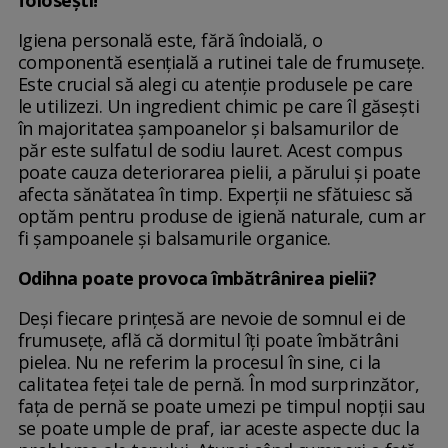
Igiena personală este, fără îndoială, o
componentă esențială a rutinei tale de frumusețe.
Este crucial să alegi cu atenție produsele pe care
le utilizezi. Un ingredient chimic pe care îl găsești
în majoritatea șampoanelor și balsamurilor de
păr este sulfatul de sodiu lauret. Acest compus
poate cauza deteriorarea pielii, a părului și poate
afecta sănătatea în timp. Experții ne sfătuiesc să
optăm pentru produse de igienă naturale, cum ar
fi șampoanele și balsamurile organice.
Odihna poate provoca îmbătrânirea pielii?
Deşi fiecare prinţesă are nevoie de somnul ei de
frumuseţe, află că dormitul îţi poate îmbătrâni
pielea. Nu ne referim la procesul în sine, ci la
calitatea feţei tale de pernă. În mod surprinzător,
faţa de pernă se poate umezi pe timpul nopţii sau
se poate umple de praf, iar aceste aspecte duc la