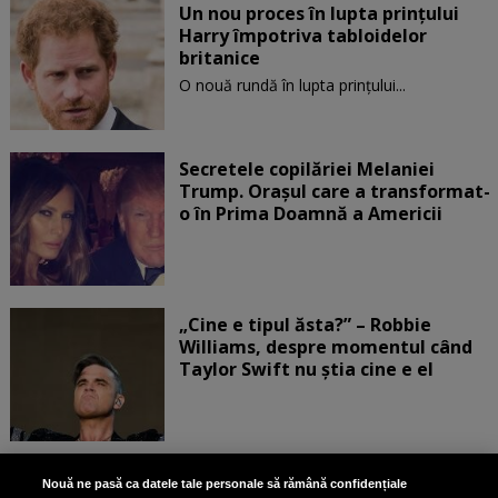
Un nou proces în lupta prinţului
Harry împotriva tabloidelor
britanice
O nouă rundă în lupta prinţului...
Secretele copilăriei Melaniei
Trump. Orașul care a transformat-
o în Prima Doamnă a Americii
„Cine e tipul ăsta?” – Robbie
Williams, despre momentul când
Taylor Swift nu știa cine e el
Bruce Dickinson, solistul trupei
Nouă ne pasă ca datele tale personale să rămână confidențiale