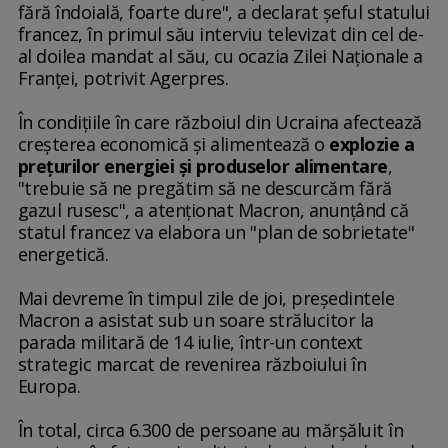
fără îndoială, foarte dure", a declarat şeful statului
francez, în primul său interviu televizat din cel de-
al doilea mandat al său, cu ocazia Zilei Naţionale a
Franţei, potrivit Agerpres.
În condiţiile în care războiul din Ucraina afectează
creşterea economică şi alimentează o
explozie a
preţurilor energiei şi produselor alimentare
,
"trebuie să ne pregătim să ne descurcăm fără
gazul rusesc", a atenţionat Macron, anunţând că
statul francez va elabora un "plan de sobrietate"
energetică.
Mai devreme în timpul zile de joi, preşedintele
Macron a asistat sub un soare strălucitor la
parada militară de 14 iulie, într-un context
strategic marcat de revenirea războiului în
Europa.
În total, circa 6.300 de persoane au mărşăluit în