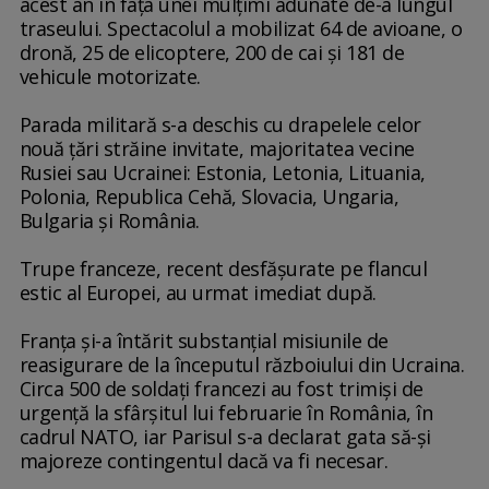
acest an în faţa unei mulţimi adunate de-a lungul
traseului. Spectacolul a mobilizat 64 de avioane, o
dronă, 25 de elicoptere, 200 de cai şi 181 de
vehicule motorizate.
Parada militară s-a deschis cu drapelele celor
nouă ţări străine invitate, majoritatea vecine
Rusiei sau Ucrainei: Estonia, Letonia, Lituania,
Polonia, Republica Cehă, Slovacia, Ungaria,
Bulgaria şi România.
Trupe franceze, recent desfăşurate pe flancul
estic al Europei, au urmat imediat după.
Franţa şi-a întărit substanţial misiunile de
reasigurare de la începutul războiului din Ucraina.
Circa 500 de soldaţi francezi au fost trimişi de
urgenţă la sfârşitul lui februarie în România, în
cadrul NATO, iar Parisul s-a declarat gata să-şi
majoreze contingentul dacă va fi necesar.