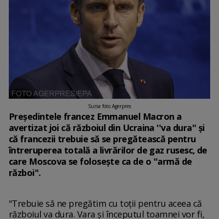
Sursa foto Agerpres
Preşedintele francez Emmanuel Macron a
avertizat joi că războiul din Ucraina ''va dura'' şi
că francezii trebuie să se pregătească pentru
întreruperea totală a livrărilor de gaz rusesc, de
care Moscova se foloseşte ca de o ''armă de
război".
"Trebuie să ne pregătim cu toţii pentru aceea că
războiul va dura. Vara şi începutul toamnei vor fi,