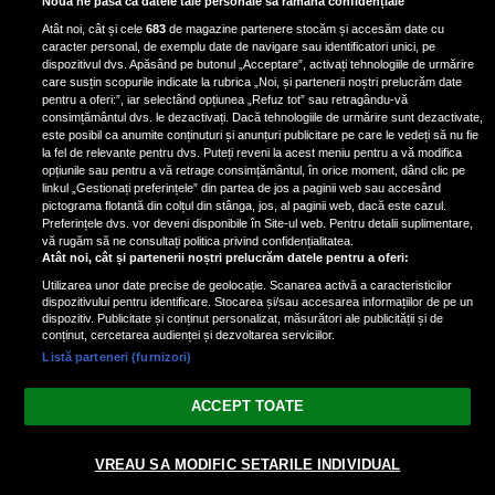
Nouă ne pasă ca datele tale personale să rămână confidențiale
Iron Maiden, şi-a arătat talentul
Atât noi, cât și cele
683
de magazine partenere stocăm și accesăm date cu
de scrimer la un concurs în Franţa
caracter personal, de exemplu date de navigare sau identificatori unici, pe
dispozitivul dvs. Apăsând pe butonul „Acceptare”, activați tehnologiile de urmărire
care susțin scopurile indicate la rubrica „Noi, și partenerii noștri prelucrăm date
pentru a oferi:”, iar selectând opțiunea „Refuz tot” sau retragându-vă
consimțământul dvs. le dezactivați. Dacă tehnologiile de urmărire sunt dezactivate,
este posibil ca anumite conținuturi și anunțuri publicitare pe care le vedeți să nu fie
Nicki Minaj, acuzată de agresiune
la fel de relevante pentru dvs. Puteți reveni la acest meniu pentru a vă modifica
de fostul manager: Detalii șocante
opțiunile sau pentru a vă retrage consimțământul, în orice moment, dând clic pe
linkul „Gestionați preferințele” din partea de jos a paginii web sau accesând
din proces
pictograma flotantă din colțul din stânga, jos, al paginii web, dacă este cazul.
Nicki Minaj le-a lăudat pe...
Preferințele dvs. vor deveni disponibile în Site-ul web. Pentru detalii suplimentare,
vă rugăm să ne consultați politica privind confidențialitatea.
Atât noi, cât și partenerii noștri prelucrăm datele pentru a oferi:
Utilizarea unor date precise de geolocație. Scanarea activă a caracteristicilor
dispozitivului pentru identificare. Stocarea și/sau accesarea informațiilor de pe un
dispozitiv. Publicitate și conținut personalizat, măsurători ale publicității și de
conținut, cercetarea audienței și dezvoltarea serviciilor.
Listă parteneri (furnizori)
Vezi varianta Desktop
ACCEPT TOATE
Politica de confidențialitate
Politica cookies
Gestionați preferințele
|
|
VREAU SA MODIFIC SETARILE INDIVIDUAL
© 2026 radiodcnews.ro | Toate drepturile rezervate.