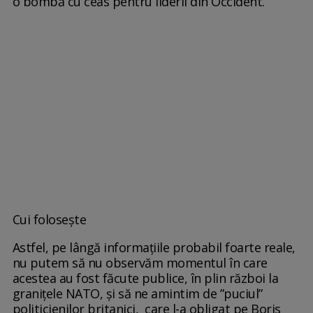
o bombă cu ceas pentru liderii din Occident.
Cui folosește
Astfel, pe lângă informațiile probabil foarte reale,
nu putem să nu observăm momentul în care
acestea au fost făcute publice, în plin război la
granițele NATO, și să ne amintim de ”puciul”
politicienilor britanici, care l-a obligat pe Boris