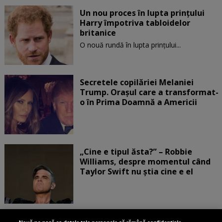
Un nou proces în lupta prinţului
Harry împotriva tabloidelor
britanice
O nouă rundă în lupta prinţului...
Secretele copilăriei Melaniei
Trump. Orașul care a transformat-
o în Prima Doamnă a Americii
„Cine e tipul ăsta?” – Robbie
Williams, despre momentul când
Taylor Swift nu știa cine e el
Bruce Dickinson, solistul trupei