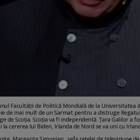
nul Facultății de Politică Mondială de la Universitatea 
oie de mai mult de un Sarmat pentru a distruge Regatul
 de Scoția. Scoția va fi independentă. Țara Galilor a fo
a cererea lui Biden, Irlanda de Nord se va uni cu Irlanda
te, Margarita Simonjan , șefa rețelei de televiziune de 