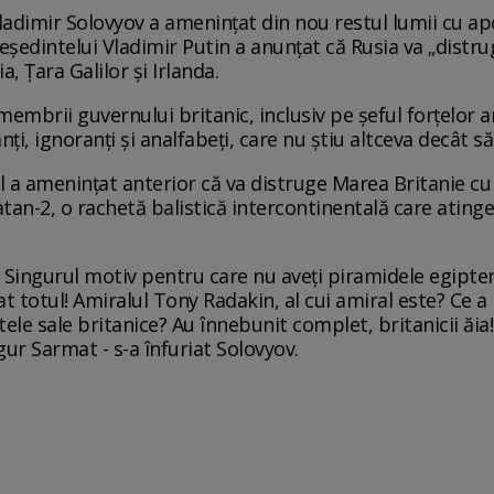
ladimir Solovyov a amenințat din nou restul lumii cu ap
eședintelui Vladimir Putin a anunțat că Rusia va „distru
a, Țara Galilor și Irlanda.
membrii guvernului britanic, inclusiv pe șeful forțelor a
ți, ignoranți și analfabeți, care nu știu altceva decât să
 a amenințat anterior că va distruge Marea Britanie cu
an-2, o rachetă balistică intercontinentală care atinge
vă... Singurul motiv pentru care nu aveți piramidele egipt
furat totul! Amiralul Tony Radakin, al cui amiral este? Ce 
le sale britanice? Au înnebunit complet, britanicii ăia! N
ur Sarmat - s-a înfuriat Solovyov.