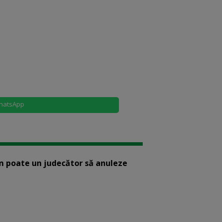
hatsApp
m poate un judecător să anuleze