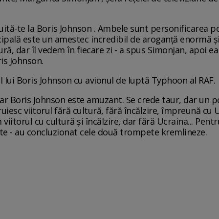
, uită-te la Boris Johnson . Ambele sunt personificarea po
ncipală este un amestec incredibil de aroganță enormă și
ură, dar îl vedem în fiecare zi - a spus Simonjan, apoi ea
ris Johnson.
l lui Boris Johnson cu avionul de luptă Typhoon al RAF.
 iar Boris Johnson este amuzant. Se crede taur, dar un po
struiesc viitorul fără cultură, fără încălzire, împreună cu 
viitorul cu cultură și încălzire, dar fără Ucraina... Pent
ste - au concluzionat cele două trompete kremlineze.