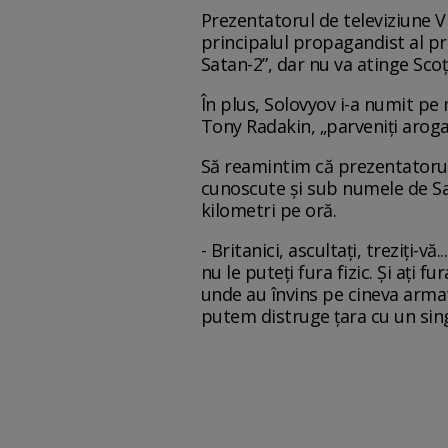
Prezentatorul de televiziune V
principalul propagandist al pr
Satan-2”, dar nu va atinge Scoți
În plus, Solovyov i-a numit pe 
Tony Radakin, „parveniți arogan
Să reamintim că prezentatorul
cunoscute și sub numele de Sat
kilometri pe oră.
- Britanici, ascultați, treziți-
nu le puteți fura fizic. Și ați 
unde au învins pe cineva armate
putem distruge țara cu un sing