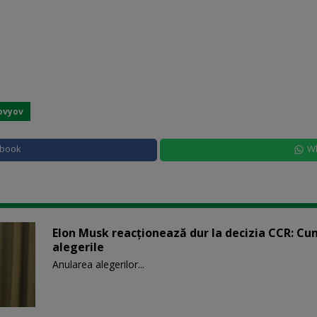
lovyov
ebook
W
Elon Musk reacționează dur la decizia CCR: Cu
alegerile
Anularea alegerilor...