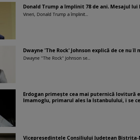
Donald Trump a împlinit 78 de ani. Mesajul lui
Vineri, Donald Trump a împlinit...
Dwayne 'The Rock' Johnson explică de ce nu îl 
Dwayne "The Rock" Johnson se...
Erdogan primește cea mai puternică lovitură el
Imamoglu, primarul ales la Istanbulului, i se c
Vicepreşedintele Consiliului Judeţean Bistriţa