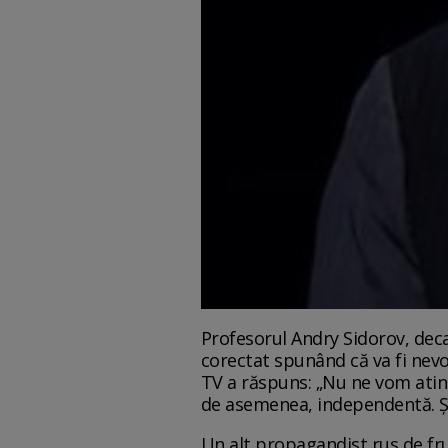
Profesorul Andry Sidorov, deca
corectat spunând că va fi nev
TV a răspuns: „Nu ne vom atinge
de asemenea, independentă. Și l
Un alt propagandist rus de frun