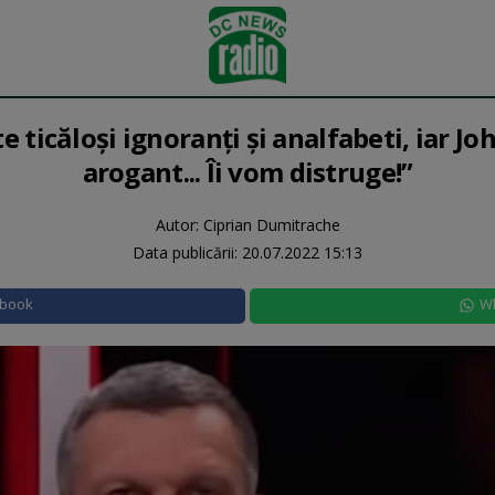
te ticăloşi ignoranţi şi analfabeti, iar J
arogant... Îi vom distruge!”
Autor: Ciprian Dumitrache
Data publicării:
20.07.2022 15:13
ebook
W