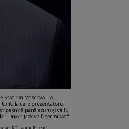
de Stat din Moscova, l-a
 Unit, la care prezentatorul
st pașnică până acum și va fi,
... Union Jack va fi terminat."
stat RT, s-a alăturat