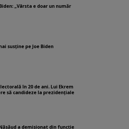
 Biden: „Vârsta e doar un număr
mai susține pe Joe Biden
ectorală în 20 de ani. Lui Ekrem
ere să candideze la prezidențiale
-Năsăud a demisionat din funcție