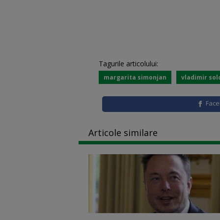
Tagurile articolului:
margarita simonjan
vladimir so
Fac
Articole similare