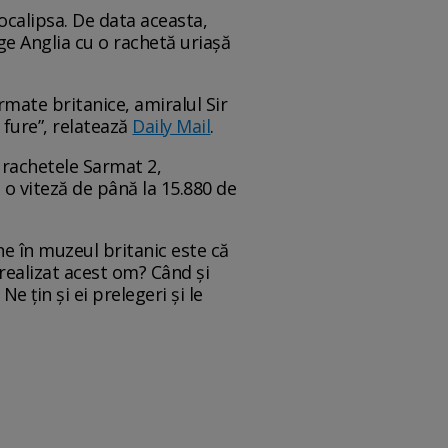
ocalipsa. De data aceasta,
ge Anglia cu o rachetă uriașă
rmate britanice, amiralul Sir
 fure”, relatează
Daily Mail
.
 rachetele Sarmat 2,
 o viteză de până la 15.880 de
ene în muzeul britanic este că
a realizat acest om? Când și
e țin și ei prelegeri și le