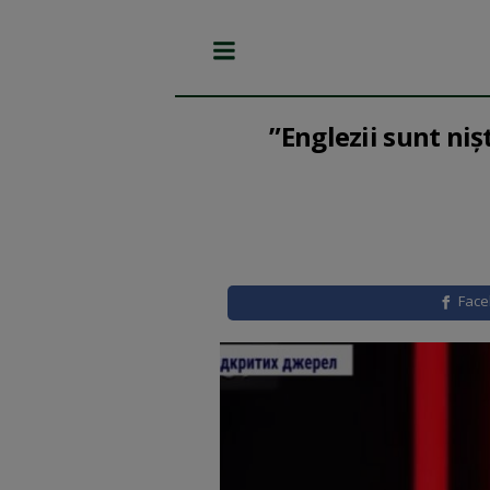
”Englezii sunt niş
Fac