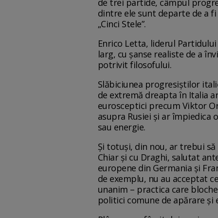
de trei partide, câmpul progresi
dintre ele sunt departe de a fi
„Cinci Stele”.
Enrico Letta, liderul Partidul
larg, cu șanse realiste de a în
potrivit filosofului.
Slăbiciunea progresiştilor ital
de extremă dreapta în Italia ar
eurosceptici precum Viktor Orb
asupra Rusiei și ar împiedica 
sau energie.
Și totuși, din nou, ar trebui 
Chiar și cu Draghi, salutat ant
europene din Germania și Fran
de exemplu, nu au acceptat cere
unanim – practica care blochea
politici comune de apărare și e