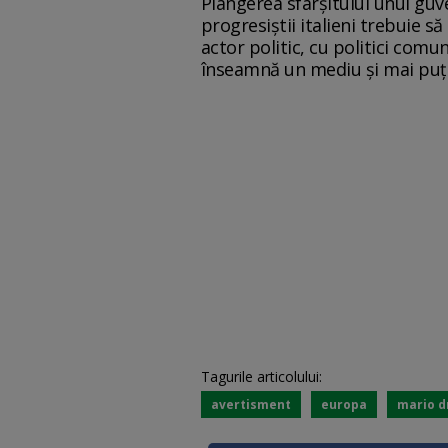
Plângerea sfârșitului unui guve
progresiștii italieni trebuie s
actor politic, cu politici comu
înseamnă un mediu și mai puți
Tagurile articolului:
avertisment
europa
mario d