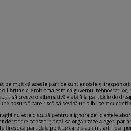
t de mult că aceste partide sunt egoiste și iresponsabil
iarul britanic. Problema este că guvernul tehnocraților, 
reușit să creeze o alternativă viabilă la partidele de dre
iune absurdă care riscă să devină un alibi pentru contin
 Draghi nu este o scuză pentru a ignora deficiențele abord
ct de vedere constituțional, să organizeze alegeri par
ste firesc ca partidele politice care s-au unit artificial