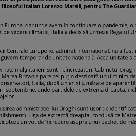
filosoful italian Lorenzo Marsili, pentru The Guardia
în Europa, dar unde avem în continuare o pandemie, o cr
t de vedere climatic, Italia a decis să urmeze Regatul U
cii Centrale Europene, admirat internațional, nu a fost n
guvern temporar de unitate națională. Acea unitate s-
ernați; mulți italieni sunt neîncrezători. Cabinetul Drag
ce Marea Britanie pare cel puțin destinată unui minim de
onservatori, Italia, după un an și jumătate de aparentă s
in septembrie, unde partidele de extremă dreapta, inclu
ajelor.
șirea administrației lui Draghi sunt ușor de identificat: 
blishment), Liga de extremă dreapta, condusă de Matteo S
boicoteze un vot de încredere asupra unui pachet de mă