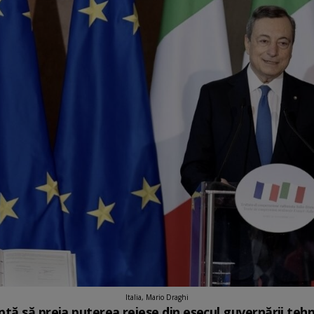
Italia, Mario Draghi
tă să preia puterea reiese din eșecul guvernării tehn