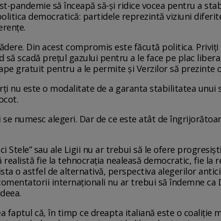
-pandemie să înceapă să-și ridice vocea pentru a stabili
olitica democratică: partidele reprezintă viziuni diferit
erențe.
dere. Din acest compromis este făcută politica. Priviți 
 să scadă prețul gazului pentru a le face pe plac liberali
pe gratuit pentru a le permite și Verzilor să prezinte o
ărți nu este o modalitate de a garanta stabilitatea unu
ocot.
i se numesc alegeri. Dar de ce este atât de îngrijorătoa
i Stele” sau ale Ligii nu ar trebui să le ofere progresiștil
ă realistă fie la tehnocrația nealeasă democratic, fie la 
sta o astfel de alternativă, perspectiva alegerilor antici
comentatorii internaționali nu ar trebui să îndemne ca 
ideea.
 faptul că, în timp ce dreapta italiană este o coaliție 