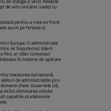
u de stânga și verzi. Relațiile
t de veto oricărei coaliții cu
uțioasă pentru a crea un front
ncate acum pe fereastră,
pentru Europa. O administrație
ice. Ar împuternici liderii
e Pen, ar slăbi consensul
mbițioase în materie de apărare
entru inacțiunea europeană.
alături de administrațiile pro-
 domenii cheie. Guvernele UE,
a inclus eliminarea votului
ost capabile să elaboreze
ele.