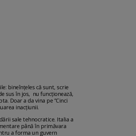
e: bineînțeles că sunt, scrie
de sus în jos, nu funcționează,
apta. Doar a da vina pe ”Cinci
uarea inacțiunii.
ării sale tehnocratice. Italia a
lamentare până în primăvara
 pentru a forma un guvern