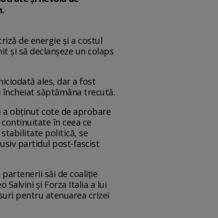
n.
iză de energie și a costul
nit și să declanșeze un colaps
iciodată ales, dar a fost
a încheiat săptămâna trecută.
hi a obținut cote de aprobare
 continuitate în ceea ce
tabilitate politică, se
siv partidul post-fascist
partenerii săi de coaliție
alvini și Forza Italia a lui
suri pentru atenuarea crizei