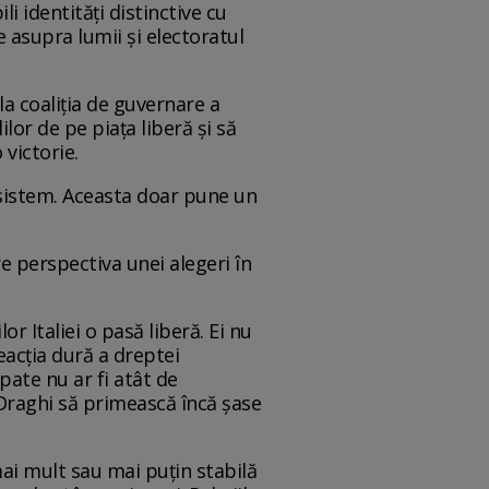
 identități distinctive cu
e asupra lumii și electoratul
la coaliția de guvernare a
lor de pe piața liberă și să
 victorie.
i sistem. Aceasta doar pune un
re perspectiva unei alegeri în
or Italiei o pasă liberă. Ei nu
reacția dură a dreptei
pate nu ar fi atât de
Draghi să primească încă șase
mai mult sau mai puțin stabilă