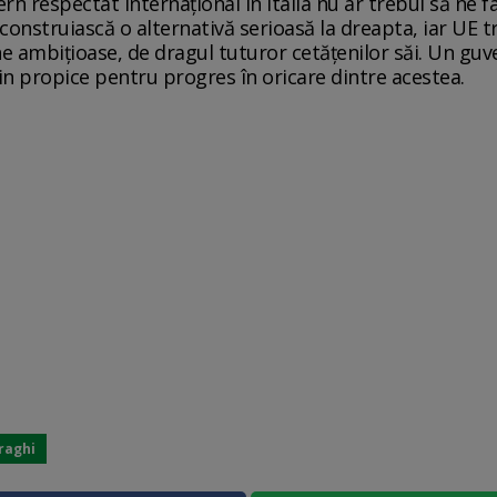
rn respectat internațional în Italia nu ar trebui să ne 
ă construiască o alternativă serioasă la dreapta, iar UE
ne ambițioase, de dragul tuturor cetățenilor săi. Un guv
n propice pentru progres în oricare dintre acestea.
raghi