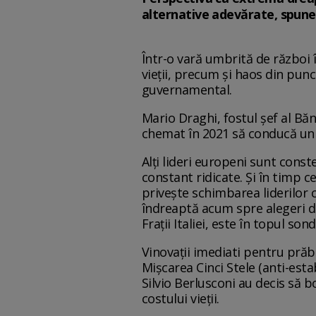
alternative adevărate, spune 
Într-o vară umbrită de război 
vieții, precum și haos din punc
guvernamental.
Mario Draghi, fostul șef al Băn
chemat în 2021 să conducă un 
Alți lideri europeni sunt const
constant ridicate. Și în timp 
privește schimbarea liderilor c
îndreaptă acum spre alegeri d
Frații Italiei, este în topul sond
Vinovații imediati pentru prăbu
Mișcarea Cinci Stele (anti-esta
Silvio Berlusconi au decis să 
costului vieții.