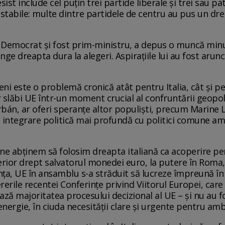
st include cel puțin trei partide liberale și trei sau patr
 stabile: multe dintre partidele de centru au pus un drep
ui Democrat și fost prim-ministru, a depus o muncă min
vinge dreapta dura la alegeri. Aspirațiile lui au fost aru
ieni este o problemă cronică atât pentru Italia, cât şi 
 slăbi UE într-un moment crucial al confruntării geopolit
án, ar oferi speranțe altor populiști, precum Marine L
o integrare politică mai profundă cu politici comune a
să ne abținem să folosim dreapta italiană ca acoperire p
erior drept salvatorul monedei euro, la putere în Roma, 
ța, UE în ansamblu s-a străduit să lucreze împreună în
rile recentei Conferințe privind Viitorul Europei, care 
ză majoritatea procesului decizional al UE – și nu au f
nergie, în ciuda necesităţii clare şi urgente pentru amb