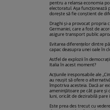
pentru a relansa economia post
electoratul. Așa funcționează p
dorește să fie conștient de dif
Draghi și-a provocat propria că
Germaniei, care a fost de acord
asigure transport public aproa
Evitarea diferențelor dintre p
capac deasupra unei oale în cl
Astfel de explozii în democrați
Italia în acest moment?
Acțiunile iresponsabile ale „Cinc
au reușit să ofere o alternativ
împotriva acesteia. Dacă ar exi
amenințătoare pe cât pare și 
luni, oricât de dezirabilă pare 
Este prea des trecut cu vederea