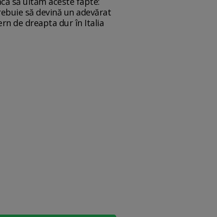
facă să uităm aceste fapte:
 trebuie să devină un adevărat
ern de dreapta dur în Italia