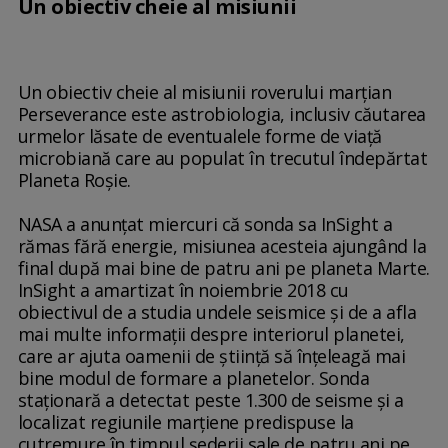
Un obiectiv cheie al misiunii
Un obiectiv cheie al misiunii roverului marţian
Perseverance este astrobiologia, inclusiv căutarea
urmelor lăsate de eventualele forme de viaţă
microbiană care au populat în trecutul îndepărtat
Planeta Roşie.
NASA a anunţat miercuri că sonda sa InSight a
rămas fără energie, misiunea acesteia ajungând la
final după mai bine de patru ani pe planeta Marte.
InSight a amartizat în noiembrie 2018 cu
obiectivul de a studia undele seismice şi de a afla
mai multe informaţii despre interiorul planetei,
care ar ajuta oamenii de ştiinţă să înţeleagă mai
bine modul de formare a planetelor. Sonda
staţionară a detectat peste 1.300 de seisme şi a
localizat regiunile marţiene predispuse la
cutremure în timpul şederii sale de patru ani pe