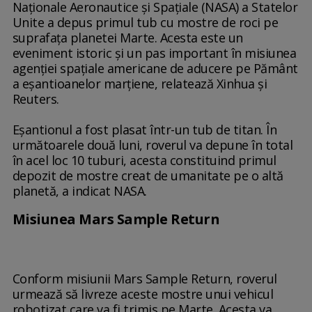
Naţionale Aeronautice şi Spaţiale (NASA) a Statelor
Unite a depus primul tub cu mostre de roci pe
suprafaţa planetei Marte. Acesta este un
eveniment istoric şi un pas important în misiunea
agenţiei spaţiale americane de aducere pe Pământ
a eşantioanelor marţiene, relatează Xinhua şi
Reuters.
Eşantionul a fost plasat într-un tub de titan. În
următoarele două luni, roverul va depune în total
în acel loc 10 tuburi, acesta constituind primul
depozit de mostre creat de umanitate pe o altă
planetă, a indicat NASA.
Misiunea Mars Sample Return
Conform misiunii Mars Sample Return, roverul
urmează să livreze aceste mostre unui vehicul
robotizat care va fi trimis pe Marte. Acesta va