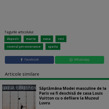
Tagurile articolului:
depozit
marte
nasa
roci
roverul perseverance
spatiu
Facebook
WhatsApp
Articole similare
Săptămâna Modei masculine de la
Paris va fi deschisă de casa Louis
Vuitton cu o defilare la Muzeul
Luvru