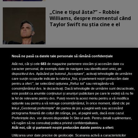
„Cine e tipul ăsta?” – Robbie
Williams, despre momentul când
Taylor Swift nu știa cine e el
Bruce Dickinson, solistul trupei
Nouă ne pasă ca datele tale personale să rămână confidențiale
Iron Maiden, şi-a arătat talentul
Atât noi, cât și cele
683
de magazine partenere stocăm și accesăm date cu
de scrimer la un concurs în Franţa
caracter personal, de exemplu date de navigare sau identificatori unici, pe
dispozitivul dvs. Apăsând pe butonul „Acceptare”, activați tehnologiile de urmărire
care susțin scopurile indicate la rubrica „Noi, și partenerii noștri prelucrăm date
pentru a oferi:”, iar selectând opțiunea „Refuz tot” sau retragându-vă
consimțământul dvs. le dezactivați. Dacă tehnologiile de urmărire sunt dezactivate,
este posibil ca anumite conținuturi și anunțuri publicitare pe care le vedeți să nu fie
Nicki Minaj, acuzată de agresiune
la fel de relevante pentru dvs. Puteți reveni la acest meniu pentru a vă modifica
de fostul manager: Detalii șocante
opțiunile sau pentru a vă retrage consimțământul, în orice moment, dând clic pe
linkul „Gestionați preferințele” din partea de jos a paginii web sau accesând
din proces
pictograma flotantă din colțul din stânga, jos, al paginii web, dacă este cazul.
Nicki Minaj le-a lăudat pe...
Preferințele dvs. vor deveni disponibile în Site-ul web. Pentru detalii suplimentare,
vă rugăm să ne consultați politica privind confidențialitatea.
Atât noi, cât și partenerii noștri prelucrăm datele pentru a oferi:
Utilizarea unor date precise de geolocație. Scanarea activă a caracteristicilor