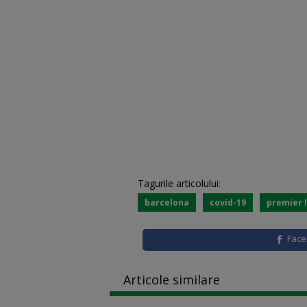
Tagurile articolului:
barcelona
covid-19
premier 
Fac
Articole similare