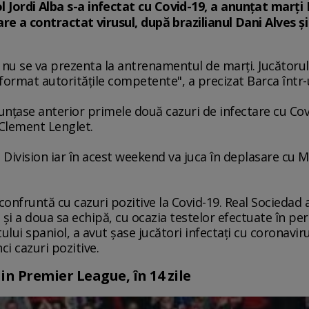
 Jordi Alba s-a infectat cu Covid-19, a anunţat marţi F
care a contractat virusul, după brazilianul Dani Alves 
9, nu se va prezenta la antrenamentul de marţi. Jucătorul 
 informat autorităţile competente", a precizat Barca înt
ase anterior primele două cazuri de infectare cu Covid
i Clement Lenglet.
Division iar în acest weekend va juca în deplasare cu Ma
confruntă cu cazuri pozitive la Covid-19. Real Sociedad 
 şi a doua sa echipă, cu ocazia testelor efectuate în pe
lui spaniol, a avut şase jucători infectaţi cu coronavirus
ci cazuri pozitive.
in Premier League, în 14 zile