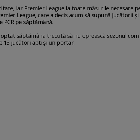
oritate, iar Premier League ia toate măsurile necesare 
remier League, care a decis acum să supună jucătorii şi 
ste PCR pe săptămână.
optat săptămâna trecută să nu oprească sezonul compet
 13 jucători apţi şi un portar.