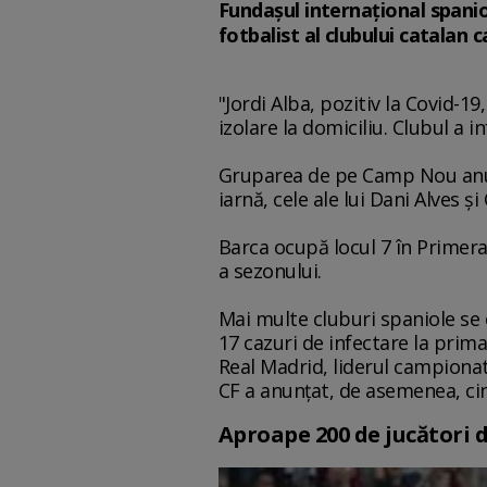
Fundaşul internaţional spaniol
fotbalist al clubului catalan 
"Jordi Alba, pozitiv la Covid-1
izolare la domiciliu. Clubul a
Gruparea de pe Camp Nou anunţ
iarnă, cele ale lui Dani Alves ş
Barca ocupă locul 7 în Primera 
a sezonului.
Mai multe cluburi spaniole se 
17 cazuri de infectare la prima
Real Madrid, liderul campionatu
CF a anunţat, de asemenea, cin
Aproape 200 de jucători d