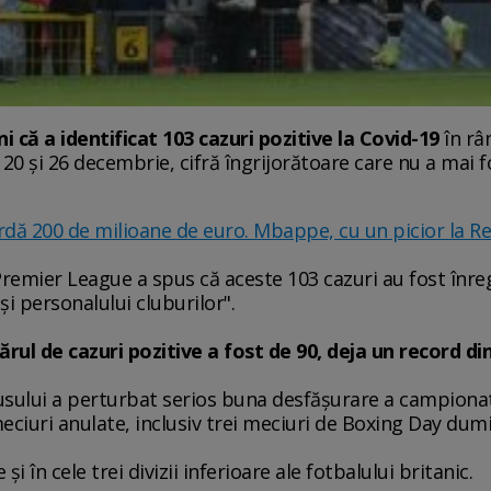
 că a identificat 103 cazuri pozitive la Covid-19
în râ
 20 şi 26 decembrie, cifră îngrijorătoare care nu a mai f
ardă 200 de milioane de euro. Mbappe, cu un picior la R
remier League a spus că aceste 103 cazuri au fost înreg
şi personalului cluburilor".
l de cazuri pozitive a fost de 90, deja un record din
sului a perturbat serios buna desfăşurare a campionatu
ciuri anulate, inclusiv trei meciuri de Boxing Day dumi
 în cele trei divizii inferioare ale fotbalului britanic.