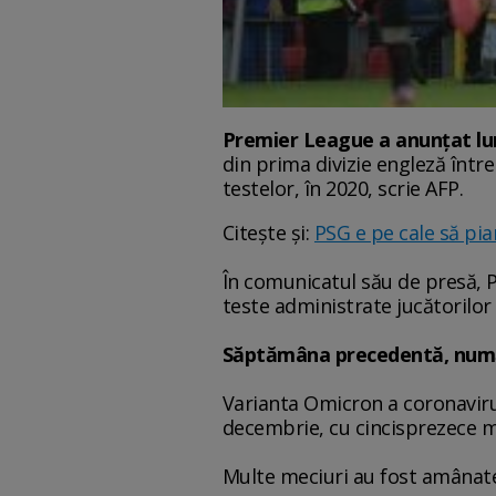
Premier League a anunţat luni
din prima divizie engleză între
testelor, în 2020, scrie AFP.
Citește și:
PSG e pe cale să pi
În comunicatul său de presă, P
teste administrate jucătorilor 
Săptămâna precedentă, număru
Varianta Omicron a coronaviru
decembrie, cu cincisprezece me
Multe meciuri au fost amânate şi