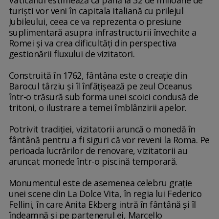
turişti vor veni în capitala italiană cu prilejul
Jubileului, ceea ce va reprezenta o presiune
suplimentară asupra infrastructurii învechite a
Romei şi va crea dificultăţi din perspectiva
gestionării fluxului de vizitatori.
Construită în 1762, fântâna este o creaţie din
Barocul târziu şi îl înfăţişează pe zeul Oceanus
într-o trăsură sub forma unei scoici condusă de
tritoni, o ilustrare a temei îmblânzirii apelor.
Potrivit tradiţiei, vizitatorii aruncă o monedă în
fântână pentru a fi siguri că vor reveni la Roma. Pe
perioada lucrărilor de renovare, vizitatorii au
aruncat monede într-o piscină temporară.
Monumentul este de asemenea celebru graţie
unei scene din La Dolce Vita, în regia lui Federico
Fellini, în care Anita Ekberg intră în fântână şi îl
îndeamnă şi pe partenerul ei, Marcello