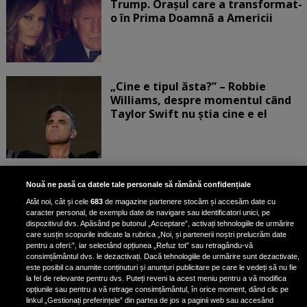
Trump. Orașul care a transformat-
o în Prima Doamnă a Americii
„Cine e tipul ăsta?” – Robbie
Williams, despre momentul când
Taylor Swift nu știa cine e el
Bruce Dickinson, solistul trupei
Nouă ne pasă ca datele tale personale să rămână confidențiale
Iron Maiden, şi-a arătat talentul
Atât noi, cât și cele
683
de magazine partenere stocăm și accesăm date cu
de scrimer la un concurs în Franţa
caracter personal, de exemplu date de navigare sau identificatori unici, pe
dispozitivul dvs. Apăsând pe butonul „Acceptare”, activați tehnologiile de urmărire
care susțin scopurile indicate la rubrica „Noi, și partenerii noștri prelucrăm date
pentru a oferi:”, iar selectând opțiunea „Refuz tot” sau retragându-vă
consimțământul dvs. le dezactivați. Dacă tehnologiile de urmărire sunt dezactivate,
este posibil ca anumite conținuturi și anunțuri publicitare pe care le vedeți să nu fie
Nicki Minaj, acuzată de agresiune
la fel de relevante pentru dvs. Puteți reveni la acest meniu pentru a vă modifica
de fostul manager: Detalii șocante
opțiunile sau pentru a vă retrage consimțământul, în orice moment, dând clic pe
linkul „Gestionați preferințele” din partea de jos a paginii web sau accesând
din proces