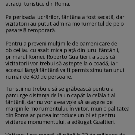
atracţii turistice din Roma.
Pe perioada lucrărilor, fântâna a fost secată, dar
vizitatorii au putut admira monumentul de pe o
pasarelă temporară.
Pentru a preveni mulţimile de oameni care de
obicei iau cu asalt mica piaţă din jurul fântânii,
primarul Romei, Roberto Gualtieri, a spus că
vizitatorii vor trebui să aştepte la o coadă, iar
accesul lângă fântână va fi permis simultan unui
număr de 400 de persoane.
Turiştii nu trebuie să se grăbească pentru a
parcurge distanţa de la un capăt la celălalt al
fântânii, dar nu vor avea voie să se aşeze pe
marginile monumentului. În viitor, municipalitatea
din Roma ar putea introduce un bilet pentru
vizitarea monumentului, a adăugat Gualtieri.
Vaticanul estimează că până la 32 de milioane de