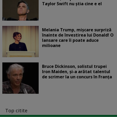
Taylor Swift nu știa cine e el
Melania Trump, mișcare surpriză
înainte de învestirea lui Donald! O
lansare care îi poate aduce
milioane
Bruce Dickinson, solistul trupei
Iron Maiden, şi-a arătat talentul
de scrimer la un concurs în Franţa
Top citite