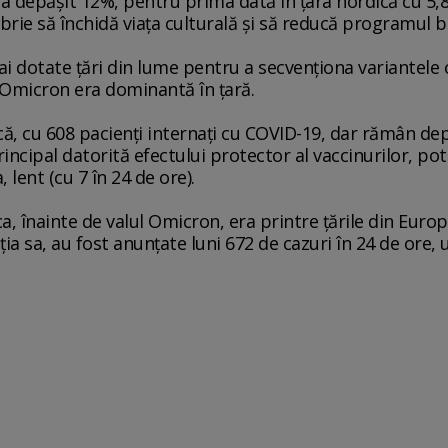
 a depăşit 12%, pentru prima dată în ţara nordică cu 5,8
rie să închidă viaţa culturală şi să reducă programul ba
i dotate ţări din lume pentru a secvenţiona variantele 
 Omicron era dominantă în ţară.
scă, cu 608 pacienţi internaţi cu COVID-19, dar rămân de
principal datorită efectului protector al vaccinurilor, p
lent (cu 7 în 24 de ore).
a, înainte de valul Omicron, era printre ţările din Euro
a sa, au fost anunţate luni 672 de cazuri în 24 de ore, 