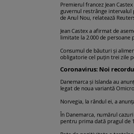
Premierul francez Jean Castex 
guvernul restrânge intervalul pe
de Anul Nou, relatează Reuters
Jean Castex a afirmat de aseme
limitate la 2.000 de persoane 
Consumul de băuturi şi aliment
obligatorie cel puţin trei zile
Coronavirus: Noi recordur
Danemarca şi Islanda au anunţa
legat de noua variantă Omicron
Norvegia, la rândul ei, a anun
În Danemarca, numărul cazuril
pentru prima dată pragul de 15.