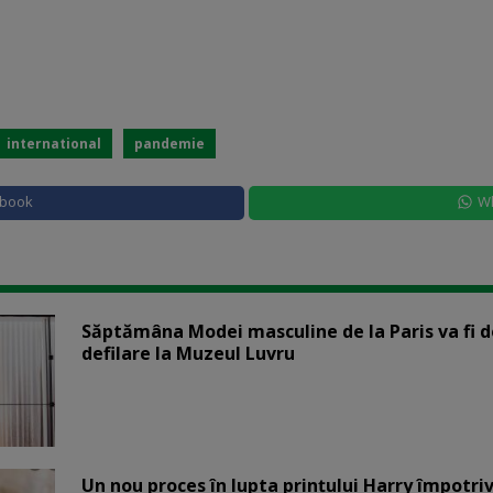
international
pandemie
ebook
W
Săptămâna Modei masculine de la Paris va fi d
defilare la Muzeul Luvru
Un nou proces în lupta prinţului Harry împotriv