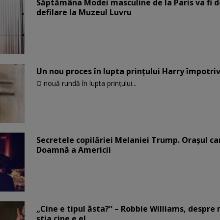
Săptămâna Modei masculine de la Paris va fi d
defilare la Muzeul Luvru
Un nou proces în lupta prinţului Harry împotriv
O nouă rundă în lupta prinţului...
Secretele copilăriei Melaniei Trump. Orașul c
Doamnă a Americii
„Cine e tipul ăsta?” – Robbie Williams, despr
știa cine e el