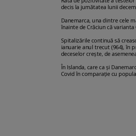
Rata de pozitivitate a testelor
decis la jumătatea lunii decemb
Danemarca, una dintre cele ma
înainte de Crăciun că varianta
Spitalizările continuă să crea
ianuarie anul trecut (964), în 
deceselor creşte, de asemenea, 
În Islanda, care ca şi Danemarc
Covid în comparaţie cu populaţi