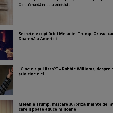
O nouă rundă în lupta prinţului...
Secretele copilăriei Melaniei Trump. Orașul c
Doamnă a Americii
„Cine e tipul ăsta?” – Robbie Williams, despr
știa cine e el
Melania Trump, mișcare surpriză înainte de înv
care îi poate aduce milioane