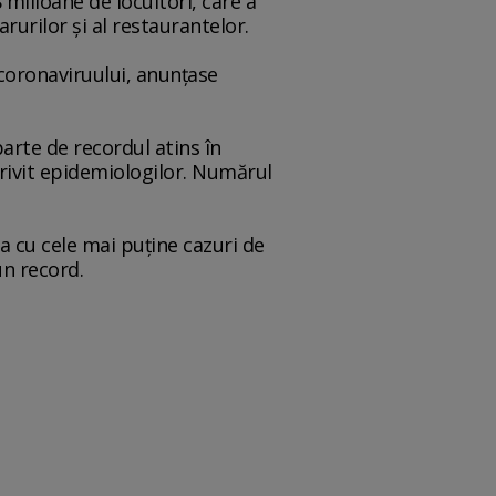
 milioane de locuitori, care a
rurilor şi al restaurantelor.
coronaviruului, anunţase
parte de recordul atins în
otrivit epidemiologilor. Numărul
pa cu cele mai puţine cazuri de
un record.