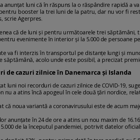
a anunţat luni că în răspuns la o răspândire rapidă a 
ntru booster la trei luni de la patru, dar nu vor fi restr
, scrie Agerpres.
nea că de luni şi pentru următoarele trei săptămâni, to
pentru evenimente în interior şi la 5.000 de persoane pe
e va fi interzis în transportul pe distanţe lungi şi munc
 pe săptămână, acolo unde este posibil, a precizat premi
i de cazuri zilnice în Danemarca şi Islanda
t luni noi recorduri de cazuri zilnice de COVID-19, sug
 nu a atins încă apogeul în cele două ţări nordice, rel
ţat că noua variantă a coronavirusului este de acum majo
or anunţate în 24 de ore a atins un nou maxim de 16.16
000 de la începutul pandemiei, potrivit datelor oficiale