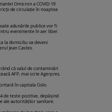
variantei Omicron a COVID-19
icţii de circulaţie în noaptea
ate adunările publice vor fi
ntru evenimente în aer liber.
a la domiciliu va deveni
erul Jean Castex.
erând că valul de contaminări
atează AFP, mai scrie Agerpres.
ritară în capitala Oslo.
4 de teste pozitive, depăşind
 ale autorităţilor sanitare.