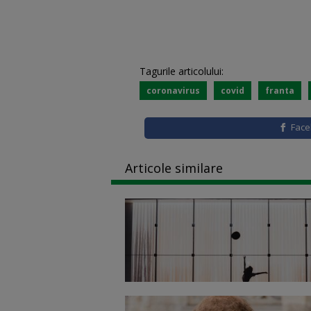
Tagurile articolului:
coronavirus
covid
franta
Fac
Articole similare