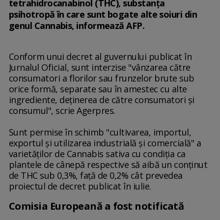
tetrahidrocanabinol (THC), substanţa
psihotropă în care sunt bogate alte soiuri din
genul Cannabis, informează AFP.
Conform unui decret al guvernului publicat în
Jurnalul Oficial, sunt interzise "vânzarea către
consumatori a florilor sau frunzelor brute sub
orice formă, separate sau în amestec cu alte
ingrediente, deţinerea de către consumatori şi
consumul", scrie Agerpres.
Sunt permise în schimb "cultivarea, importul,
exportul şi utilizarea industrială şi comercială" a
varietăţilor de Cannabis sativa cu condiţia ca
plantele de cânepă respective să aibă un conţinut
de THC sub 0,3%, faţă de 0,2% cât prevedea
proiectul de decret publicat în iulie.
Comisia Europeană a fost notificată