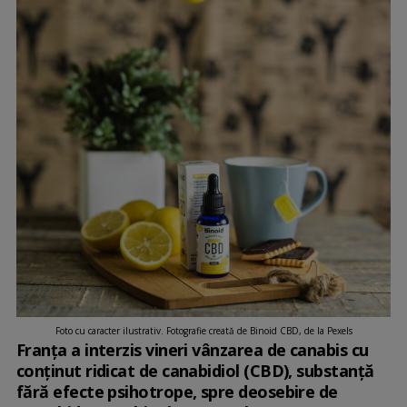
Foto cu caracter ilustrativ. Fotografie creată de Binoid CBD, de la Pexels
Franţa a interzis vineri vânzarea de canabis cu
conţinut ridicat de canabidiol (CBD), substanţă
fără efecte psihotrope, spre deosebire de