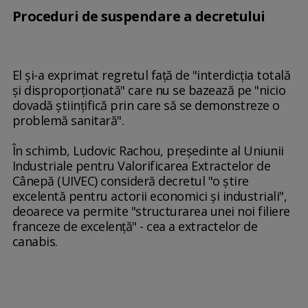
Proceduri de suspendare a decretului
El şi-a exprimat regretul faţă de "interdicţia totală
şi disproporţionată" care nu se bazează pe "nicio
dovadă ştiinţifică prin care să se demonstreze o
problemă sanitară".
În schimb, Ludovic Rachou, preşedinte al Uniunii
Industriale pentru Valorificarea Extractelor de
Cânepă (UIVEC) consideră decretul "o ştire
excelentă pentru actorii economici şi industriali",
deoarece va permite "structurarea unei noi filiere
franceze de excelenţă" - cea a extractelor de
canabis.