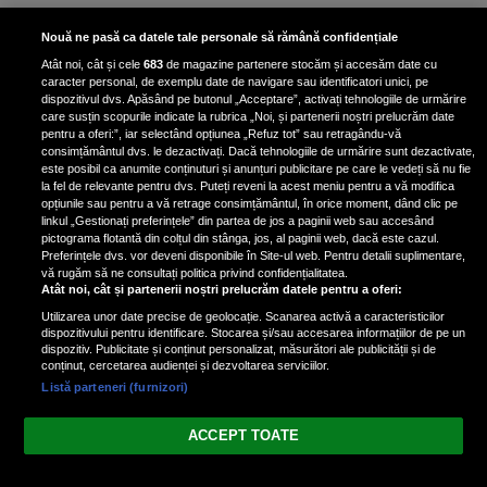
Bruce Dickinson, solistul trupei
Nouă ne pasă ca datele tale personale să rămână confidențiale
Iron Maiden, şi-a arătat talentul
Atât noi, cât și cele
683
de magazine partenere stocăm și accesăm date cu
de scrimer la un concurs în Franţa
caracter personal, de exemplu date de navigare sau identificatori unici, pe
dispozitivul dvs. Apăsând pe butonul „Acceptare”, activați tehnologiile de urmărire
care susțin scopurile indicate la rubrica „Noi, și partenerii noștri prelucrăm date
pentru a oferi:”, iar selectând opțiunea „Refuz tot” sau retragându-vă
consimțământul dvs. le dezactivați. Dacă tehnologiile de urmărire sunt dezactivate,
este posibil ca anumite conținuturi și anunțuri publicitare pe care le vedeți să nu fie
Nicki Minaj, acuzată de agresiune
la fel de relevante pentru dvs. Puteți reveni la acest meniu pentru a vă modifica
de fostul manager: Detalii șocante
opțiunile sau pentru a vă retrage consimțământul, în orice moment, dând clic pe
linkul „Gestionați preferințele” din partea de jos a paginii web sau accesând
din proces
pictograma flotantă din colțul din stânga, jos, al paginii web, dacă este cazul.
Nicki Minaj le-a lăudat pe...
Preferințele dvs. vor deveni disponibile în Site-ul web. Pentru detalii suplimentare,
vă rugăm să ne consultați politica privind confidențialitatea.
Atât noi, cât și partenerii noștri prelucrăm datele pentru a oferi:
Utilizarea unor date precise de geolocație. Scanarea activă a caracteristicilor
dispozitivului pentru identificare. Stocarea și/sau accesarea informațiilor de pe un
dispozitiv. Publicitate și conținut personalizat, măsurători ale publicității și de
conținut, cercetarea audienței și dezvoltarea serviciilor.
Listă parteneri (furnizori)
Vezi varianta Desktop
ACCEPT TOATE
Politica de confidențialitate
Politica cookies
Gestionați preferințele
|
|