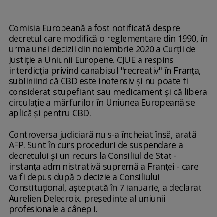
Comisia Europeană a fost notificată despre
decretul care modifică o reglementare din 1990, în
urma unei decizii din noiembrie 2020 a Curţii de
Justiţie a Uniunii Europene. CJUE a respins
interdicţia privind canabisul "recreativ" în Franţa,
subliniind că CBD este inofensiv şi nu poate fi
considerat stupefiant sau medicament şi că libera
circulaţie a mărfurilor în Uniunea Europeană se
aplică şi pentru CBD.
Controversa judiciară nu s-a încheiat însă, arată
AFP. Sunt în curs proceduri de suspendare a
decretului şi un recurs la Consiliul de Stat -
instanţa administrativă supremă a Franţei - care
va fi depus după o decizie a Consiliului
Constituţional, aşteptată în 7 ianuarie, a declarat
Aurelien Delecroix, preşedinte al uniunii
profesionale a cânepii.