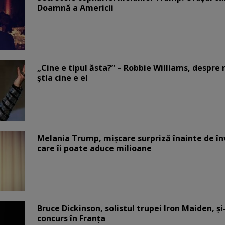
Doamnă a Americii
„Cine e tipul ăsta?” – Robbie Williams, despr
știa cine e el
Melania Trump, mișcare surpriză înainte de înv
care îi poate aduce milioane
Bruce Dickinson, solistul trupei Iron Maiden, şi
concurs în Franţa