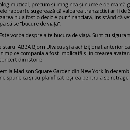
talog muzical, precum și imaginea și numele de marcă 
le rapoarte sugerează că valoarea tranzacției ar fi de 3
rea nu a fost o decizie pur financiară, insistând că vet
pă să se "bucure de viață".
Este vorba despre a te bucura de viață. Sunt cu siguran
starul ABBA Bjorn Ulvaeus și a achiziționat anterior cata
în timp ce compania a fost implicată și în crearea avataru
concert din istorie.
cert la Madison Square Garden din New York în decembri
ne spune că și-au planificat ieșirea pentru a se retrage