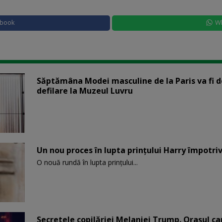
ebook
W
Săptămâna Modei masculine de la Paris va fi d
defilare la Muzeul Luvru
Un nou proces în lupta prinţului Harry împotriv
O nouă rundă în lupta prinţului...
Secretele copilăriei Melaniei Trump. Orașul c