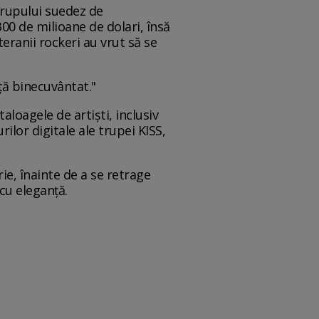
grupului suedez de
00 de milioane de dolari, însă
eranii rockeri au vrut să se
ță binecuvântat."
loagele de artiști, inclusiv
rilor digitale ale trupei KISS,
e, înainte de a se retrage
 cu eleganță.